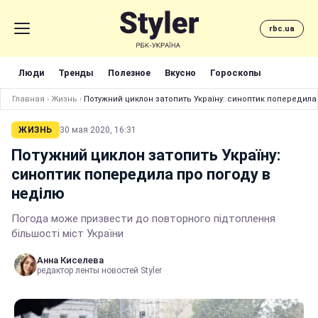
rbc.ua
Люди
Тренды
Полезное
Вкусно
Гороскопы
Главная
›
Жизнь
›
Потужний циклон затопить Україну: синоптик попередила
ЖИЗНЬ
30 мая 2020, 16:31
Потужний циклон затопить Україну:
синоптик попередила про погоду в
неділю
Погода може призвести до повторного підтоплення
більшості міст України
Анна Киселева
редактор ленты новостей Styler