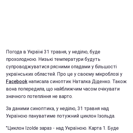
Погода в Україні 31 травня, у неділю, буде
прохолодною. Низькі температури будуть
супроводжуватися рясними опадами у більшості
українських областей. Про це у своєму мікроблозі у
Facebook
написала синоптик Наталка Діденко. Також
вона попередила, що найближчим часом очікувати
значного потепління не варто.
За даними синоптика, у неділю, 31 травня над
Україною пануватиме потужний циклон Ізольда.
"Циклон Izolde зараз - над Україною. Карта 1. Буде