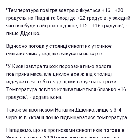
"Температура повітря завтра очікується +16… +20
градусів, на Півдні та Сході до +22 градусів, у західній
частині буде найпрохолодніше, +12… +16 градусів", -
пише Діденко.
Відносно погоди у столиці синоптик уточнює:
сильних злив у неділю очікувати не варто.
"У Києві завтра також переважатиме волога
повітряна маса, але циклон все ж від столиці
відсунеться, тобто, з дощами попустить трохи.
Температура повітря коливатиметься близько +16
градусів", - додала вона.
Також за прогнозом Наталки Діденко, лише з 3-4
червня в Україні почне підвищуватися температура.
Нагадаємо, що за прогнозами синоптиків
погода в
Україні в червні 2020 року принесе рясні опади у