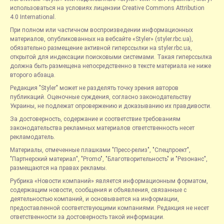
использоваться на условиях лицензии Creative Commons Attribution
4.0 International.
При полном или частичном воспроизведении информационных
материалов, опубликованных на вебсайте «Styler» (styler.rbc.ua),
обязательно размещение активной гиперссылки на styler.rbc.ua,
открытой для индексации поисковыми системами. Такая гиперссылка
должна быть размещена непосредственно в тексте материала не ниже
второго абзаца.
Редакция "Styler" может не разделять точку зрения авторов
публикаций. Оценочные суждения, согласно законодательству
Украины, не подлежат опровержению и доказыванию их правдивости.
За достоверность, содержание и соответствие требованиям
законодательства рекламных материалов ответственность несет
рекламодатель.
Материалы, отмеченные плашками "Пресс-релиз", "Спецпроект",
"Партнерский материал", "Promo", "Благотворительность" и "Резонанс",
размещаются на правах рекламы.
Рубрика «Новости компаний» является информационным форматом,
содержащим новости, сообщения и объявления, связанные с
деятельностью компаний, и основывается на информации,
предоставленной соответствующими компаниями. Редакция не несет
ответственности за достоверность такой информации.