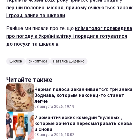
першій половині місяця, причому очікуються також
і грози, зливи та шквали
.
Раніше ми писали про те, що
кліматолог попередила
про погоду в Україні влітку і порадила готуватися
до посухи та шквалів
.
циклон
синоптики
Наталка Диденко
Читайте также
Черная полоса заканчивается: три знака
Зодиака, которым наконец-то станет
легче
08 августа 2026, 19:19
7 романтических комедий "нулевых",
которые хочется пересматривать снова
и снова
08 августа 2026, 18:02