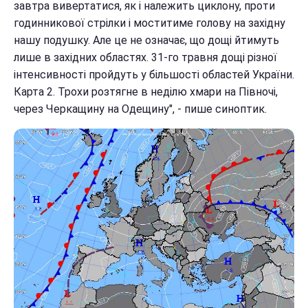
завтра вивертатися, як і належить циклону, проти
годинникової стрілки і моститиме голову на західну
нашу подушку. Але це не означає, що дощі йтимуть
лише в західних областях. 31-го травня дощі різної
інтенсивності пройдуть у більшості областей України.
Карта 2. Трохи розтягне в неділю хмари на Півночі,
через Черкащину на Одещину", - пише синоптик.