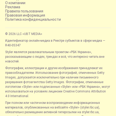
О компании
Реклама
Правила пользования
Правовая информация
Политика конфиденциальности
© 2026 LLC «UBT MEDIA»
Идентификатор онлайн-медиа в Реестре субъектов в сфере медиа —
R40-05347
Styler является развлекательным проектом «РБК-Украина»,
рассказывающим о людях, трендах и всё, что интересно читать вне
новостей.
Фотографии, иллюстрации и другие изображения принадлежат их
правообладателям. Использование фотографий, отмеченных Getty
Images, допускается исключительно при наличии письменного
разрешения фотоагентства Getty Images. Фотографии, отмеченные
логотипом «Styler» или подписанные «Styler» или «РБК-Украина», могут
использоваться на условиях лицензии Creative Commons Attribution
4.0 International.
При полном или частичном воспроизведении информационных
материалов, опубликованных на вебсайте «Styler» (styler.rbc.ua),
обязательно размещение активной гиперссылки на styler.rbc.ua,