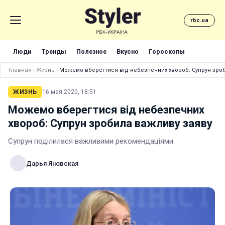
rbc.ua
Люди
Тренды
Полезное
Вкусно
Гороскопы
Главная
›
Жизнь
›
Можемо вберегтися від небезпечних хвороб: Супрун зро
ЖИЗНЬ
16 мая 2020, 18:51
Можемо вберегтися від небезпечних
хвороб: Супрун зробила важливу заяву
Супрун поділилася важливими рекомендаціями
Дарья Яновская