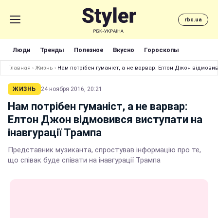
rbc.ua
Люди
Тренды
Полезное
Вкусно
Гороскопы
Главная
›
Жизнь
›
Нам потрібен гуманіст, а не варвар: Елтон Джон відмовив
ЖИЗНЬ
24 ноября 2016, 20:21
Нам потрібен гуманіст, а не варвар:
Елтон Джон відмовився виступати на
інавгурації Трампа
Представник музиканта, спростував інформацію про те,
що співак буде співати на інавгурації Трампа