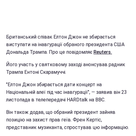
Британський співак Елтон Джон не збирається
виступати на інавгурації обраного президента США
Дональда Трампа. Про це повідомляє
Reuters.
Його участь у святковому заході анонсував радник
Трампа Ентоні Скарамуччі.
"Елтон Джон збирається дати концерт на
Національній алеї під час інавгурації", — заявив він 23
листопада в телепередачі HARDtalk на BBC.
Він також додав, що обраний президент зайняв
позицію на захист прав геїв. Френ Кертіс,
представник музиканта, спростував цю інформацію.