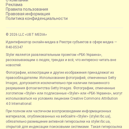
О компании
Реклама
Правила пользования
Правовая информация
Политика конфиденциальности
© 2026 LLC «UBT MEDIA»
Идентификатор онлайн-медиа в Реестре субъектов в сфере медиа —
R40-05347
Styler является развлекательным проектом «РБК-Украина»,
рассказывающим о людях, трендах и всё, что интересно читать вне
новостей.
Фотографии, иллюстрации и другие изображения принадлежат их
правообладателям. Использование фотографий, отмеченных Getty
Images, допускается исключительно при наличии письменного
разрешения фотоагентства Getty Images. Фотографии, отмеченные
логотипом «Styler» или подписанные «Styler» или «РБК-Украина», могут
использоваться на условиях лицензии Creative Commons Attribution
4.0 International.
При полном или частичном воспроизведении информационных
материалов, опубликованных на вебсайте «Styler» (styler.rbc.ua),
обязательно размещение активной гиперссылки на styler.rbc.ua,
открытой для индексации поисковыми системами. Такая гиперссылка