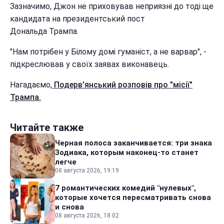
Зазначимо, Джон не приховував неприязні до тоді ще
кандидата на президентський пост
Дональда Трампа.
"Нам потрібен у Білому домі гуманіст, а не варвар", -
підкреслював у своїх заявах виконавець.
Нагадаємо,
Подерв'янський розповів про "місії"
Трампа.
Читайте также
Черная полоса заканчивается: три знака
Зодиака, которым наконец-то станет
легче
08 августа 2026, 19:19
7 романтических комедий "нулевых",
которые хочется пересматривать снова
и снова
08 августа 2026, 18:02