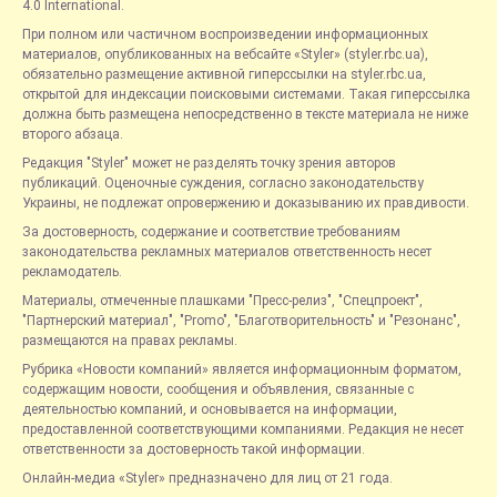
4.0 International.
При полном или частичном воспроизведении информационных
материалов, опубликованных на вебсайте «Styler» (styler.rbc.ua),
обязательно размещение активной гиперссылки на styler.rbc.ua,
открытой для индексации поисковыми системами. Такая гиперссылка
должна быть размещена непосредственно в тексте материала не ниже
второго абзаца.
Редакция "Styler" может не разделять точку зрения авторов
публикаций. Оценочные суждения, согласно законодательству
Украины, не подлежат опровержению и доказыванию их правдивости.
За достоверность, содержание и соответствие требованиям
законодательства рекламных материалов ответственность несет
рекламодатель.
Материалы, отмеченные плашками "Пресс-релиз", "Спецпроект",
"Партнерский материал", "Promo", "Благотворительность" и "Резонанс",
размещаются на правах рекламы.
Рубрика «Новости компаний» является информационным форматом,
содержащим новости, сообщения и объявления, связанные с
деятельностью компаний, и основывается на информации,
предоставленной соответствующими компаниями. Редакция не несет
ответственности за достоверность такой информации.
Онлайн-медиа «Styler» предназначено для лиц от 21 года.