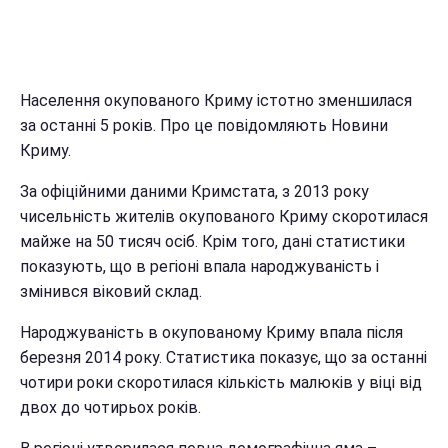
Населення окупованого Криму істотно зменшилася
за останні 5 років. Про це повідомляють Новини
Криму.
За офіційними даними Кримстата, з 2013 року
чисельність жителів окупованого Криму скоротилася
майже на 50 тисяч осіб. Крім того, дані статистики
показують, що в регіоні впала народжуваність і
змінився віковий склад.
Народжуваність в окупованому Криму впала після
березня 2014 року. Статистика показує, що за останні
чотири роки скоротилася кількість малюків у віці від
двох до чотирьох років.