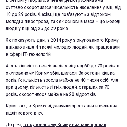
В регіоні утворилася певна демографічна яма –
суттєво скоротилася чисельність населення у віці від
18 до 29 років. Фахівці це пов'язують з відтоком
молоді з півострова, так як основна маса – це молоді
люди у віці від 25 до 29 років.
Як показують дані, з 2014 року з окупованого Криму
виїхало лише 4 тисячі молодих людей, які працювали
в сфері IT-технологій.
А ось кількість пенсіонерів у віці від 60 до 70 років, в
окупованому Криму збільшилася. За останні кілька
років їх кількість зросла майже на 40 тисяч осіб. Але
при цьому, кількість літніх людей, старших за 70
років, скоротилося майже на 20 відсотків.
Крім того, в Криму відзначили зростання населення
підліткового віку.
До речі,
в окупованому Криму визнали провал