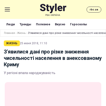
rbc.ua
Люди
Тренды
Полезное
Вкусно
Гороскопы
Главная
›
Жизнь
›
З'явилися дані про різке зниження чисельності населен
ЖИЗНЬ
25 июня 2018, 11:10
З'явилися дані про різке зниження
чисельності населення в анексованому
Криму
У регіоні впала народжуваність