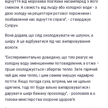
відчуття від морозива пов'язані насамперед з його
смаком. А свіжість від льоду або холодної води - з
дією холоду на рецептори ротової порожнини і
позбавлення нас відчуття спраги", - стверджує
Супрун.
Вона додала, що слід охолоджувати не шлунок, а
шкіру. А це відбуватися під час випаровування
вологи.
"Експериментально доведено, що тіло реагує на
холодну воду зменшенням потовиділення, а отже –
гірше охолоджується і зберігає тепло. Зате гарячий
чай дає нам тепло, і цим самим змушує надмірно
потіти. Якщо погода суха, вітряна, ми не щільно
одягнені, тоді піт буде вільно випаровуватися і
дарувати шкірі бажану прохолоду", - розповіла в.о.
голови міністерства охорони здоров'я.