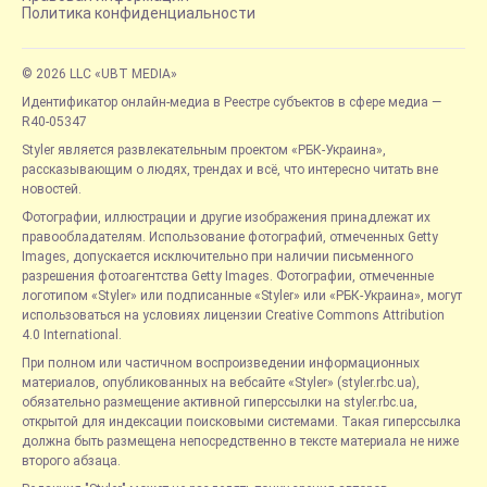
Политика конфиденциальности
© 2026 LLC «UBT MEDIA»
Идентификатор онлайн-медиа в Реестре субъектов в сфере медиа —
R40-05347
Styler является развлекательным проектом «РБК-Украина»,
рассказывающим о людях, трендах и всё, что интересно читать вне
новостей.
Фотографии, иллюстрации и другие изображения принадлежат их
правообладателям. Использование фотографий, отмеченных Getty
Images, допускается исключительно при наличии письменного
разрешения фотоагентства Getty Images. Фотографии, отмеченные
логотипом «Styler» или подписанные «Styler» или «РБК-Украина», могут
использоваться на условиях лицензии Creative Commons Attribution
4.0 International.
При полном или частичном воспроизведении информационных
материалов, опубликованных на вебсайте «Styler» (styler.rbc.ua),
обязательно размещение активной гиперссылки на styler.rbc.ua,
открытой для индексации поисковыми системами. Такая гиперссылка
должна быть размещена непосредственно в тексте материала не ниже
второго абзаца.