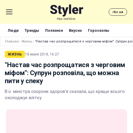
rbc.ua
Люди
Тренды
Полезное
Вкусно
Гороскопы
Главная
›
Жизнь
›
"Настав час розпрощатися з черговим міфом": Супрун роз
ЖИЗНЬ
18 июня 2018, 16:27
"Настав час розпрощатися з черговим
міфом": Супрун розповіла, що можна
пити у спеку
В.о. міністра охорони здоров'я сказала, що краще всього
охолоджує влітку