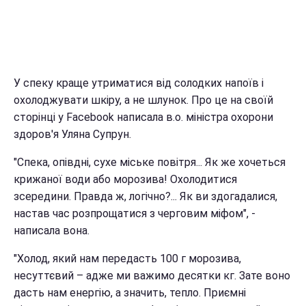
У спеку краще утриматися від солодких напоїв і
охолоджувати шкіру, а не шлунок. Про це на своїй
сторінці у Facebook написала в.о. міністра охорони
здоров'я Уляна Супрун.
"Спека, опівдні, сухе міське повітря... Як же хочеться
крижаної води або морозива! Охолодитися
зсередини. Правда ж, логічно?... Як ви здогадалися,
настав час розпрощатися з черговим міфом", -
написала вона.
"Холод, який нам передасть 100 г морозива,
несуттєвий – адже ми важимо десятки кг. Зате воно
дасть нам енергію, а значить, тепло. Приємні