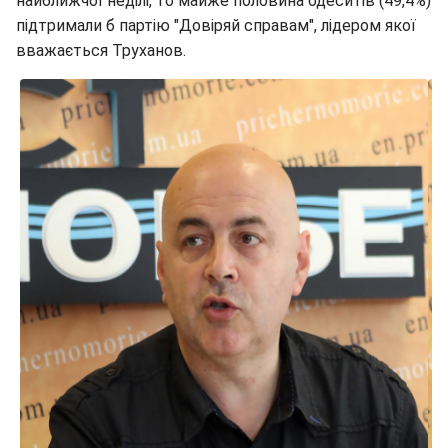
найближчої неділі, то майже половина одеситів (49,4%)
підтримали б партію "Довіряй справам", лідером якої
вважається Труханов.