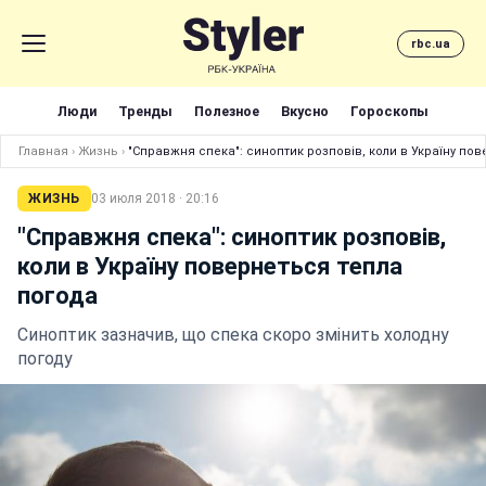
rbc.ua
Люди
Тренды
Полезное
Вкусно
Гороскопы
Главная
›
Жизнь
›
"Справжня спека": синоптик розповів, коли в Україну по
ЖИЗНЬ
03 июля 2018 · 20:16
"Справжня спека": синоптик розповів,
коли в Україну повернеться тепла
погода
Синоптик зазначив, що спека скоро змінить холодну
погоду