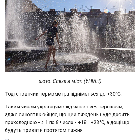
Фото: Спека в місті (УНІАН)
Тоді стовпчик термометра підніметься до +30°С.
Таким чином українцям слід запастися терпінням,
адже синоптик обіцяє, що цей тиждень буде досить
прохолодною - з 1 по 8 число - +18... +23°С, а дощі ще
будуть тривати протягом тижня.