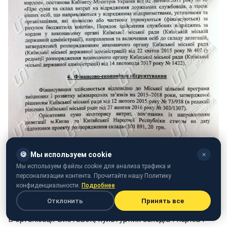
🍪
Мы используем cookie
✕
Мы используем файлы cookie для анализа трафика и
персонализации контента. Прочитайте нашу Политику
Фото: Документ КМДА (ukranews.com)
конфиденциальности.
Подробнее
Отклонить
Принять все
Делегація має намір ознайомитися з досвідом Китаю
в організації виставок, культурних заходів і парків і