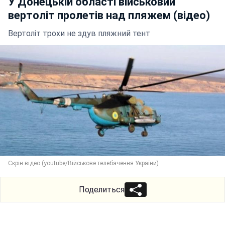
У Донецькій області військовий
вертоліт пролетів над пляжем (відео)
Вертоліт трохи не здув пляжний тент
Скрін відео (youtubе/Військове телебачення України)
Поделиться