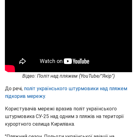
Відео: Політ над пляжем (YouTube/"Якір")
До речі,
політ українського штурмовики над пляжем
підкорив мережу.
Користувачів мережі вразив політ українського
штурмовика СУ-25 над одним з пляжів на території
курортного селища Кирилівка.
"Пляжний сезон. Польоти української авіації на