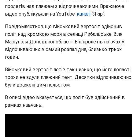
пролетів над пляжем з відпочиваючими. Вражаюче
відео опублікували на YouTube-
каналі
"Якір".
Повідомляється, що військовий вертоліт здійснив
політ над кромкою моря в селищі Рибальське, біля
Маріуполя Донецької області. Він пролетів на очах у
відпочиваючих в самий розпал дня, близько трьох
годин.
Військовий вертоліт летів так низько, що його лопасті
трохи не здули пляжний тент. Десятки відпочиваючих
були вражені цим польотом.
В описі відео вказується, що політ був здійснений в
рамках навчань.