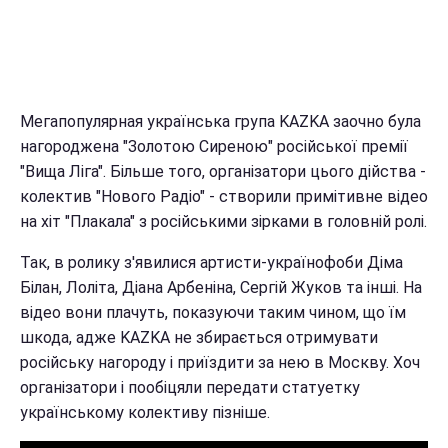
Мегапопулярная українська група KAZKA заочно була
нагороджена "Золотою Сиреною" російської премії
"Вища Ліга". Більше того, організатори цього дійства -
колектив "Нового Радіо" - створили примітивне відео
на хіт "Плакала" з російськими зірками в головній ролі.
Так, в ролику з'явилися артисти-українофоби Діма
Білан, Лоліта, Діана Арбеніна, Сергій Жуков та інші. На
відео вони плачуть, показуючи таким чином, що їм
шкода, адже KAZKA не збирається отримувати
російську нагороду і приїздити за нею в Москву. Хоч
організатори і пообіцяли передати статуетку
українському колективу пізніше.