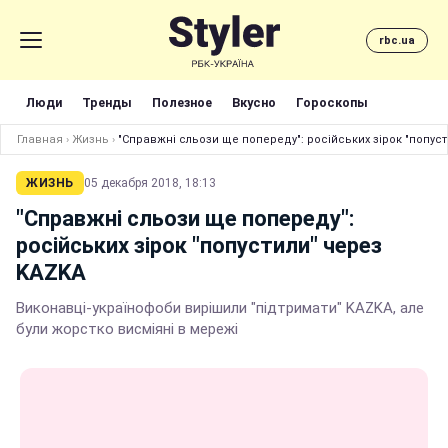
rbc.ua
Люди
Тренды
Полезное
Вкусно
Гороскопы
Главная
›
Жизнь
›
"Справжні сльози ще попереду": російських зірок "попус
ЖИЗНЬ
05 декабря 2018, 18:13
"Справжні сльози ще попереду":
російських зірок "попустили" через
KAZKA
Виконавці-українофоби вирішили "підтримати" KAZKA, але
були жорстко висміяні в мережі