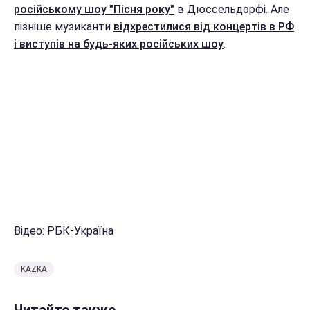
російському шоу "Пісня року"
в Дюссельдорфі. Але
пізніше музиканти
відхрестилися від концертів в РФ
і виступів на будь-яких російських шоу
.
Відео: РБК-Україна
KAZKA