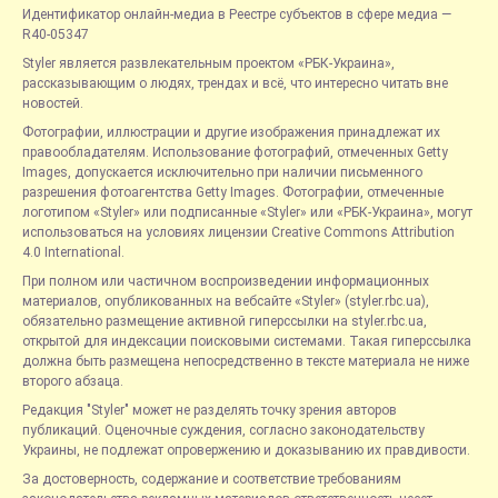
Идентификатор онлайн-медиа в Реестре субъектов в сфере медиа —
R40-05347
Styler является развлекательным проектом «РБК-Украина»,
рассказывающим о людях, трендах и всё, что интересно читать вне
новостей.
Фотографии, иллюстрации и другие изображения принадлежат их
правообладателям. Использование фотографий, отмеченных Getty
Images, допускается исключительно при наличии письменного
разрешения фотоагентства Getty Images. Фотографии, отмеченные
логотипом «Styler» или подписанные «Styler» или «РБК-Украина», могут
использоваться на условиях лицензии Creative Commons Attribution
4.0 International.
При полном или частичном воспроизведении информационных
материалов, опубликованных на вебсайте «Styler» (styler.rbc.ua),
обязательно размещение активной гиперссылки на styler.rbc.ua,
открытой для индексации поисковыми системами. Такая гиперссылка
должна быть размещена непосредственно в тексте материала не ниже
второго абзаца.
Редакция "Styler" может не разделять точку зрения авторов
публикаций. Оценочные суждения, согласно законодательству
Украины, не подлежат опровержению и доказыванию их правдивости.
За достоверность, содержание и соответствие требованиям