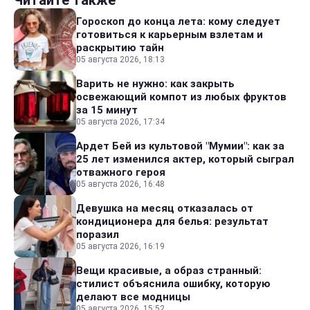
Читайте также
Гороскоп до конца лета: кому следует
готовиться к карьерным взлетам и
раскрытию тайн
05 августа 2026, 18:13
Варить не нужно: как закрыть
освежающий компот из любых фруктов
за 15 минут
05 августа 2026, 17:34
Ардет Бей из культовой "Мумии": как за
25 лет изменился актер, который сыграл
отважного героя
05 августа 2026, 16:48
Девушка на месяц отказалась от
кондиционера для белья: результат
поразил
05 августа 2026, 16:19
Вещи красивые, а образ странный:
стилист объяснила ошибку, которую
делают все модницы
05 августа 2026, 15:52