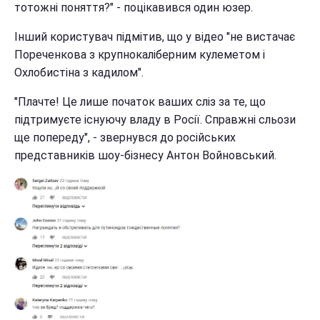
тотожні поняття?" - поцікавився один юзер.
Інший користувач підмітив, що у відео "не вистачає
Пореченкова з крупнокаліберним кулеметом і
Охлобистіна з кадилом".
"Плачте! Це лише початок ваших сліз за те, що
підтримуєте існуючу владу в Росії. Справжні сльози
ще попереду", - звернувся до російських
представників шоу-бізнесу Антон Войновський.