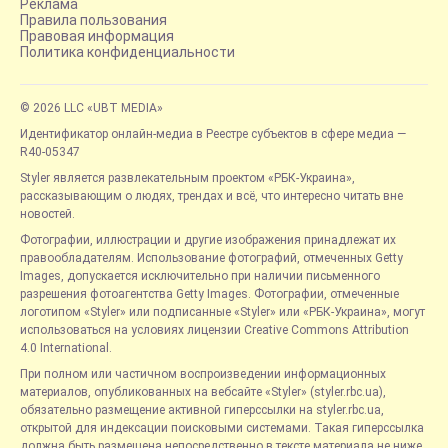
Реклама
Правила пользования
Правовая информация
Политика конфиденциальности
© 2026 LLC «UBT MEDIA»
Идентификатор онлайн-медиа в Реестре субъектов в сфере медиа —
R40-05347
Styler является развлекательным проектом «РБК-Украина»,
рассказывающим о людях, трендах и всё, что интересно читать вне
новостей.
Фотографии, иллюстрации и другие изображения принадлежат их
правообладателям. Использование фотографий, отмеченных Getty
Images, допускается исключительно при наличии письменного
разрешения фотоагентства Getty Images. Фотографии, отмеченные
логотипом «Styler» или подписанные «Styler» или «РБК-Украина», могут
использоваться на условиях лицензии Creative Commons Attribution
4.0 International.
При полном или частичном воспроизведении информационных
материалов, опубликованных на вебсайте «Styler» (styler.rbc.ua),
обязательно размещение активной гиперссылки на styler.rbc.ua,
открытой для индексации поисковыми системами. Такая гиперссылка
должна быть размещена непосредственно в тексте материала не ниже