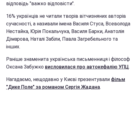
відповідь "важко відповісти".
16% українців не читали творів вітчизняних авторів
сучасності, а називали імена Василя Стуса, Всеволода
Нестайка, Юрія Покальчука, Василя Барки, Анатолія
Дімарова, Наталі Забіли, Павла Загребельного та
інших.
Раніше знаменита українська письменниця і філософ
Оксана Забужко
висловилася про автокефалію УПЦ
.
Нагадаємо, нещодавно у Києві презентували
фільм
"Дике Поле" за романом Сергія Жадана
.