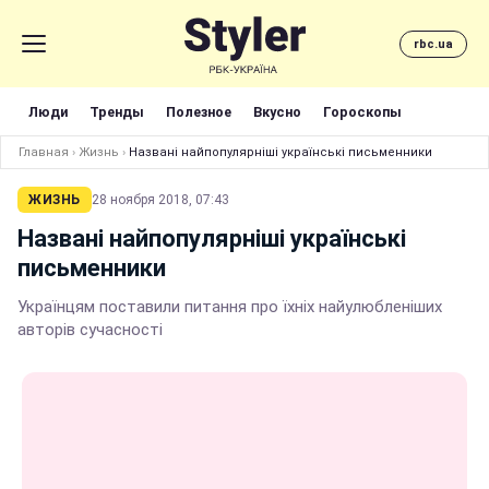
rbc.ua
Люди
Тренды
Полезное
Вкусно
Гороскопы
Главная
›
Жизнь
›
Названі найпопулярніші українські письменники
ЖИЗНЬ
28 ноября 2018, 07:43
Названі найпопулярніші українські
письменники
Українцям поставили питання про їхніх найулюбленіших
авторів сучасності