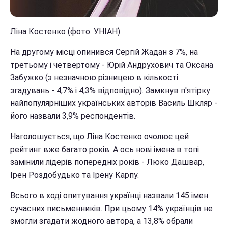
Ліна Костенко (фото: УНІАН)
На другому місці опинився Сергій Жадан з 7%, на
третьому і четвертому - Юрій Андрухович та Оксана
Забужко (з незначною різницею в кількості
згадувань - 4,7% і 4,3% відповідно). Замкнув п'ятірку
найпопулярніших українських авторів Василь Шкляр -
його назвали 3,9% респондентів.
Наголошується, що Ліна Костенко очолює цей
рейтинг вже багато років. А ось нові імена в топі
замінили лідерів попередніх років - Люко Дашвар,
Ірен Роздобудько та Ірену Карпу.
Всього в ході опитування українці назвали 145 імен
сучасних письменників. При цьому 14% українців не
змогли згадати жодного автора, а 13,8% обрали