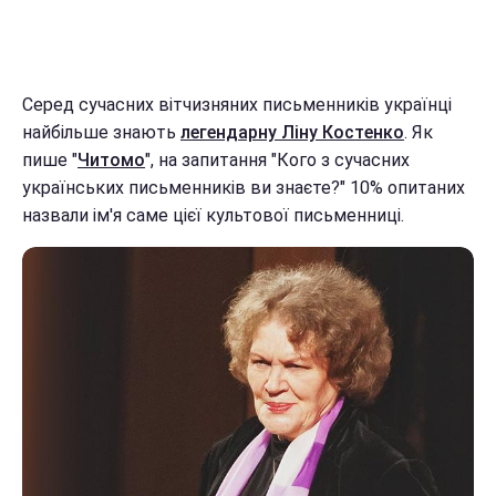
Серед сучасних вітчизняних письменників українці
найбільше знають
легендарну Ліну Костенко
. Як
пише "
Читомо
", на запитання "Кого з сучасних
українських письменників ви знаєте?" 10% опитаних
назвали ім'я саме цієї культової письменниці.