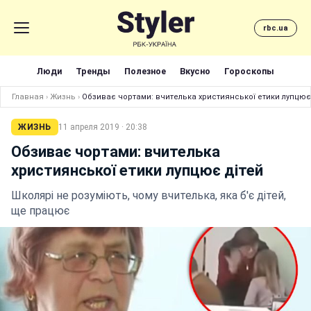
rbc.ua
Люди
Тренды
Полезное
Вкусно
Гороскопы
Главная
›
Жизнь
›
Обзиває чортами: вчителька християнської етики лупцює
ЖИЗНЬ
11 апреля 2019 · 20:38
Обзиває чортами: вчителька
християнської етики лупцює дітей
Школярі не розуміють, чому вчителька, яка б'є дітей,
ще працює