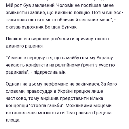
Мій рот був заклеєний. Чоловік не поспішав мене
звільняти і заявив, що викличе поліцію. Потім він все-
таки зняв скотч з мого обличчя й звільнив мене", -
сказав художник Богдан Бунчак.
Пізніше він вирішив роз'яснити причину такого
дивного рішення.
"У мене є передчуття, що в майбутньому Україну
чекають конфлікти на релігійному ґрунті з участю
радикалів", - підкреслив він.
Однак і на цьому перфоманс не закінчився. За його
словами, правосуддя в Україні працює лише
частково, тому вирішив представити кілька
концепцій "стовпа ганьби". Можливими місцями
встановлення могли стати Театральна і Грецька
площа.