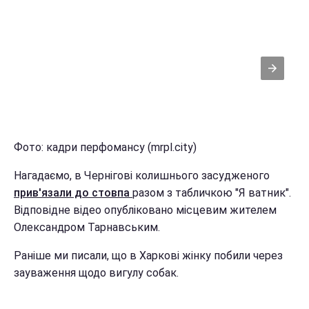
Фото: кадри перфомансу (mrpl.city)
Нагадаємо, в Чернігові колишнього засудженого
прив'язали до стовпа
разом з табличкою "Я ватник".
Відповідне відео опубліковано місцевим жителем
Олександром Тарнавським.
Раніше ми писали, що в Харкові жінку побили через
зауваження щодо вигулу собак.