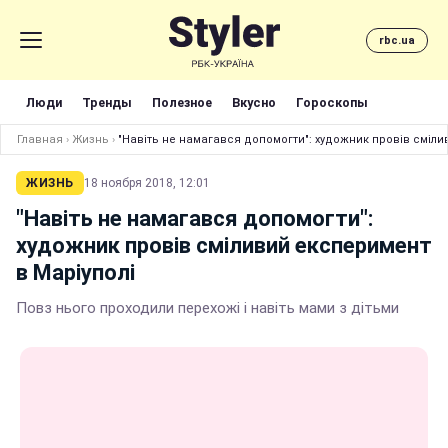
rbc.ua
Люди
Тренды
Полезное
Вкусно
Гороскопы
Главная
›
Жизнь
›
"Навіть не намагався допомогти": художник провів сміли
ЖИЗНЬ
18 ноября 2018, 12:01
"Навіть не намагався допомогти":
художник провів сміливий експеримент
в Маріуполі
Повз нього проходили перехожі і навіть мами з дітьми