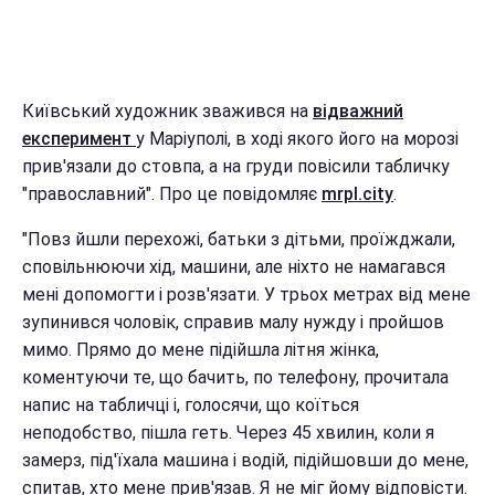
Київський художник зважився на
відважний
експеримент
у Маріуполі, в ході якого його на морозі
прив'язали до стовпа, а на груди повісили табличку
"православний". Про це повідомляє
mrpl.city
.
"Повз йшли перехожі, батьки з дітьми, проїжджали,
сповільнюючи хід, машини, але ніхто не намагався
мені допомогти і розв'язати. У трьох метрах від мене
зупинився чоловік, справив малу нужду і пройшов
мимо. Прямо до мене підійшла літня жінка,
коментуючи те, що бачить, по телефону, прочитала
напис на табличці і, голосячи, що коїться
неподобство, пішла геть. Через 45 хвилин, коли я
замерз, під'їхала машина і водій, підійшовши до мене,
спитав, хто мене прив'язав. Я не міг йому відповісти.