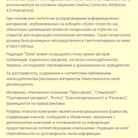
использоваться на условиях лицензии Creative Commons Attribution
4.0 International.
При полном или частичном воспроизведении информационных
материалов, опубликованных на вебсайте «Styler» (styler.rbc.ua),
обязательно размещение активной гиперссылки на styler.rbc.ua,
открытой для индексации поисковыми системами. Такая гиперссылка
должна быть размещена непосредственно в тексте материала не ниже
второго абзаца.
Редакция "Styler" может не разделять точку зрения авторов
публикаций. Оценочные суждения, согласно законодательству
Украины, не подлежат опровержению и доказыванию их правдивости.
За достоверность, содержание и соответствие требованиям
законодательства рекламных материалов ответственность несет
рекламодатель.
Материалы, отмеченные плашками "Пресс-релиз", "Спецпроект",
"Партнерский материал", "Promo", "Благотворительность" и "Резонанс",
размещаются на правах рекламы.
Рубрика «Новости компаний» является информационным форматом,
содержащим новости, сообщения и объявления, связанные с
деятельностью компаний, и основывается на информации,
предоставленной соответствующими компаниями. Редакция не несет
ответственности за достоверность такой информации.