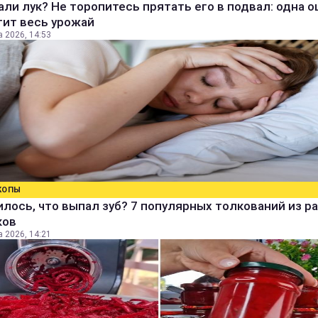
ли лук? Не торопитесь прятать его в подвал: одна 
тит весь урожай
а 2026, 14:53
КОПЫ
лось, что выпал зуб? 7 популярных толкований из р
ков
а 2026, 14:21