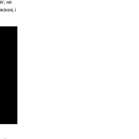
г, не
анні, і