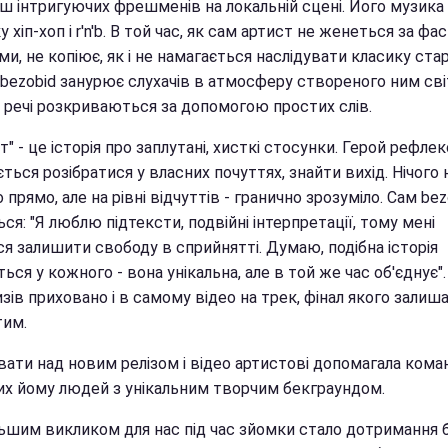
ш інтригуючих фрешменів на локальній сцені. Його музика 
у хіп-хоп і r'n'b. В той час, як сам артист не женеться за фа
и, не копіює, як і не намагається наслідувати класику ста
bezobid занурює слухачів в атмосферу створеного ним світ
і речі розкриваються за допомогою простих слів.
т" - це історія про заплутані, хисткі стосунки. Герой рефлек
ться розібратися у власних почуттях, знайти вихід. Нічого 
 прямо, але на рівні відчуттів - гранично зрозуміло. Сам bez
ься: "Я люблю підтексти, подвійні інтерпретації, тому мені
я залишити свободу в сприйнятті. Думаю, подібна історія
ься у кожного - вона унікальна, але в той же час об'єднує".
ів приховано і в самому відео на трек, фінал якого залиш
тим.
ати над новим релізом і відео артистові допомагала кома
их йому людей з унікальним творчим бекграундом.
льшим викликом для нас під час зйомки стало дотримання 