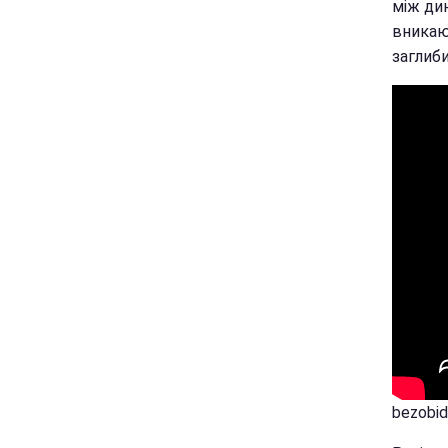
між дин
вникаюч
заглиби
bezobid