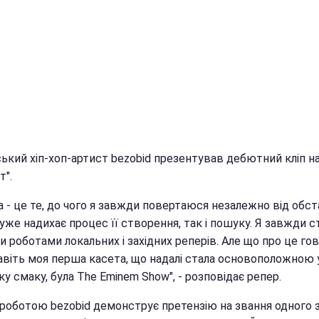
ський хіп-хоп-артист bezobid презентував дебютний кліп н
т".
 - це те, до чого я завжди повертаюся незалежно від обст
же надихає процес її створення, так і пошуку. Я завжди с
 роботами локальних і західних реперів. Але що про це го
авіть моя перша касета, що надалі стала основоположною 
у смаку, була The Eminem Show", - розповідає репер.
роботою bezobid демонструє претензію на звання одного 