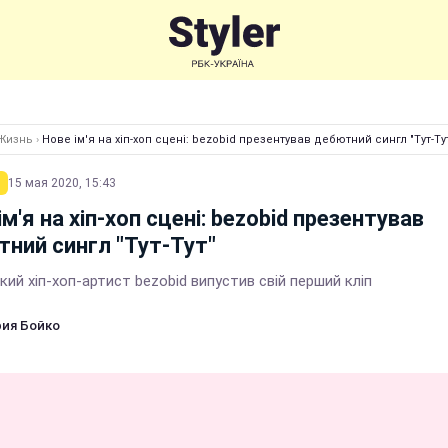
Жизнь
›
Нове ім'я на хіп-хоп сцені: bezobid презентував дебютний сингл "Тут-Ту
15 мая 2020, 15:43
ім'я на хіп-хоп сцені: bezobid презентував
ний сингл "Тут-Тут"
кий хіп-хоп-артист bezobid випустив свій перший кліп
ия Бойко