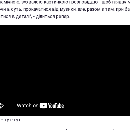
амічною, зухвалою картинкою і розповіддю - щоб глядач мі
и в суть, прокачатися від музики, але, разом з тим, при баж
тися в деталі", - ділиться репер.
 - тут-тут