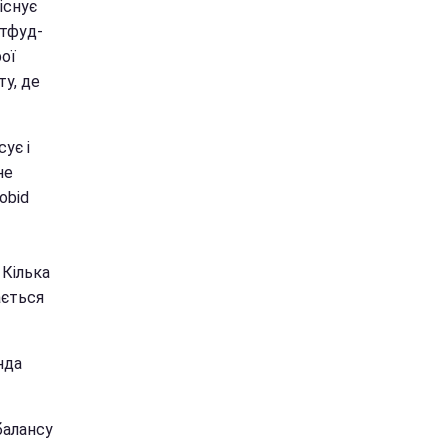
існує
стфуд-
рої
у, де
сує і
не
obid
 Кілька
ається
нда
балансу