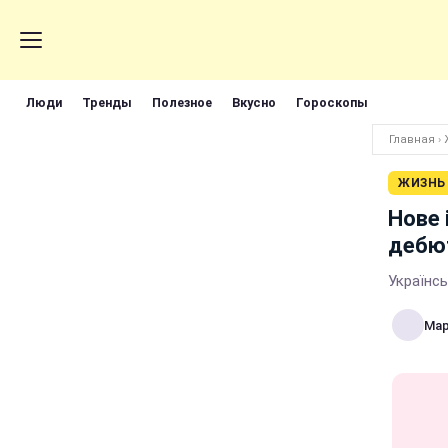
Люди
Тренды
Полезное
Вкусно
Гороскопы
Главная
›
ЖИЗНЬ
Нове 
дебют
Українсь
Мар