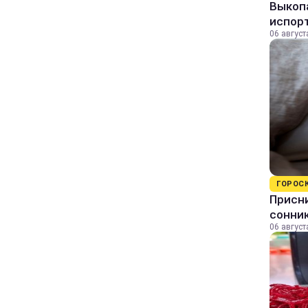
Выкопа
испор
06 август
ГОРОС
Присни
сонни
06 август