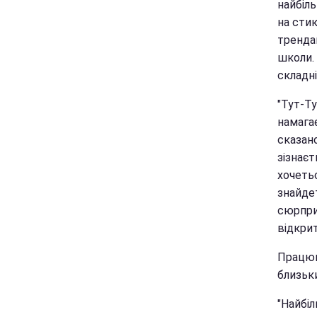
найбіль
на стик
трендам
школи. 
складн
"Тут-Ту
намагає
сказано
зізнаєт
хочетьс
знайдет
сюрприз
відкри
Працюв
близьк
"Найбі