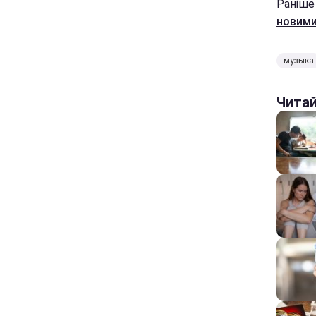
Раніше
новими
музыка
Чита