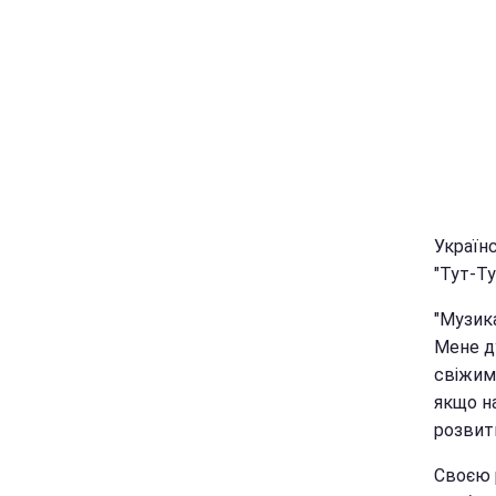
Україн
"Тут-Ту
"Музика
Мене ду
свіжими
якщо н
розвитк
Своєю 