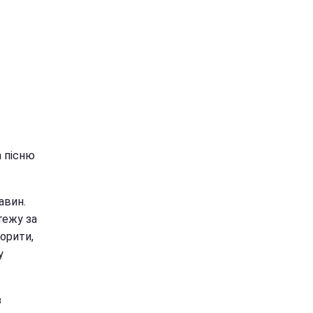
а пісню
авин.
тежу за
ворити,
у
з