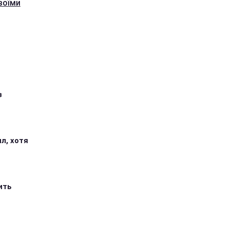
воїми
з
л, хотя
ить