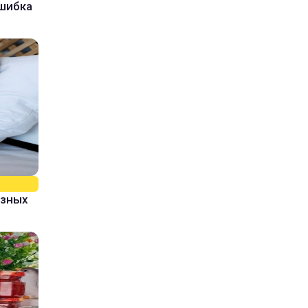
ошибка
азных