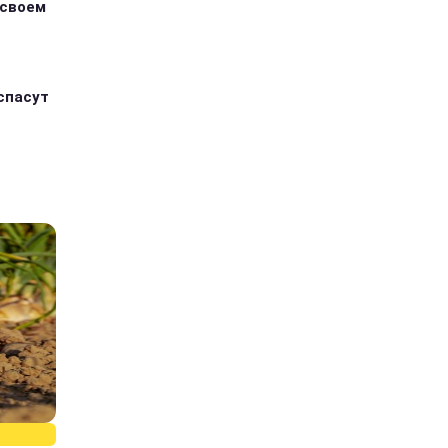
 своем
спасут