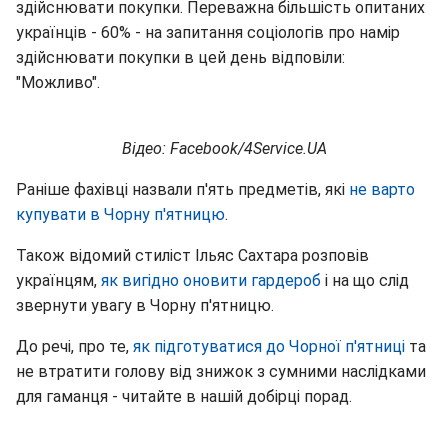
здійснювати покупки. Переважна більшість опитаних
українців - 60% - на запитання соціологів про намір
здійснювати покупки в цей день відповіли:
"Можливо".
Відео: Facebook/4Service.UA
Раніше фахівці назвали п'ять предметів, які
не варто
купувати в Чорну п'ятницю
.
Також відомий стиліст Ільяс Сахтара розповів
українцям,
як вигідно оновити гардероб
і на що слід
звернути увагу в Чорну п'ятницю.
До речі, про те,
як підготуватися до Чорної п'ятниці
та
не втратити голову від знижок з сумними наслідками
для гаманця - читайте в нашій добірці порад.