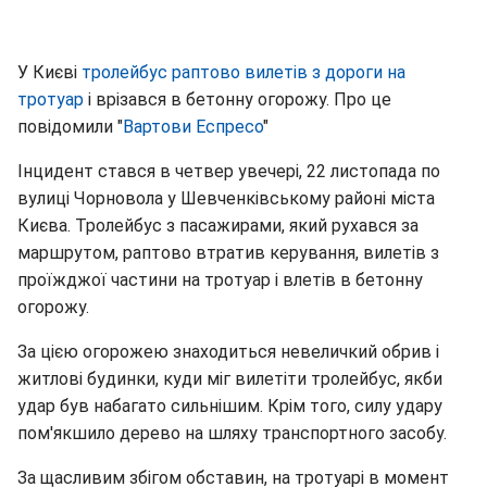
У Києві
тролейбус раптово вилетів з дороги на
тротуар
і врізався в бетонну огорожу. Про це
повідомили "
Вартови Еспресо
"
Інцидент стався в четвер увечері, 22 листопада по
вулиці Чорновола у Шевченківському районі міста
Києва. Тролейбус з пасажирами, який рухався за
маршрутом, раптово втратив керування, вилетів з
проїжджої частини на тротуар і влетів в бетонну
огорожу.
За цією огорожею знаходиться невеличкий обрив і
житлові будинки, куди міг вилетіти тролейбус, якби
удар був набагато сильнішим. Крім того, силу удару
пом'якшило дерево на шляху транспортного засобу.
За щасливим збігом обставин, на тротуарі в момент