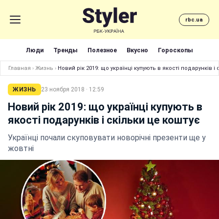
rbc.ua
Люди
Тренды
Полезное
Вкусно
Гороскопы
Главная
›
Жизнь
›
Новий рік 2019: що українці купують в якості подарунків і 
ЖИЗНЬ
23 ноября 2018 · 12:59
Новий рік 2019: що українці купують в
якості подарунків і скільки це коштує
Українці почали скуповувати новорічні презенти ще у
жовтні