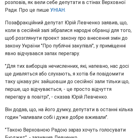
розповів, як вели себе депутати в стінах Верховної
Ради. Про це пише
УНІАН.
Позафракційний депутат Юрій Левченко заявив, що,
коли в сесійній залі зібралися народні обранці для того,
щоб розглянути проект закону про внесення змін до
закону України "Про публічні закупівлі", у приміщенні
явно відчувався запах перегару.
"Для тих виборців нечисленних, які, напевно, нас досі
ще дивляться або слухають, я хотів би повідомити
таку цікаву річ: зайшовши до сесійної зали тільки що,
перше, що відчувається, - це просто відчуття
перегару в повітрі", - сказав Юрій Левченко.
Він додав, що, на його думку, депутати в останні кілька
годин "наливали собі і дуже добре вживали".
"Такою Верховною Радою зараз хочуть голосувати
Бюджет", - зазначив Левченко.