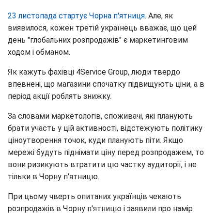
23 листопада стартує Чорна п'ятниця
. Але, як
виявилося, кожен третій українець вважає, що цей
день "глобальних розпродажів" є маркетинговим
ходом і обманом.
Як кажуть фахівці 4Service Group, люди твердо
впевнені, що магазини спочатку підвищують ціни, а в
період акції роблять знижку.
За словами маркетологів, споживачі, які планують
брати участь у цій активності, відстежують політику
ціноутворення точок, куди планують піти. Якщо
мережі будуть піднімати ціну перед розпродажем, то
вони ризикують втратити цю частку аудиторії, і не
тільки в Чорну п'ятницю.
При цьому чверть опитаних українців чекають
розпродажів в Чорну п'ятницю і заявили про намір