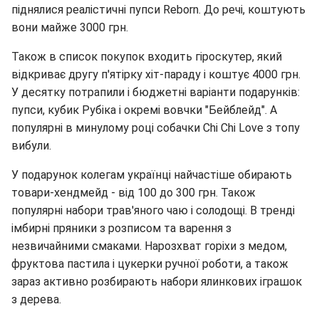
піднялися реалістичні пупси Reborn. До речі, коштують
вони майже 3000 грн.
Також в список покупок входить гіроскутер, який
відкриває другу п'ятірку хіт-параду і коштує 4000 грн.
У десятку потрапили і бюджетні варіанти подарунків:
пупси, кубик Рубіка і окремі вовчки "Бейблейд". А
популярні в минулому році собачки Chi Chi Love з топу
вибули.
У подарунок колегам українці найчастіше обирають
товари-хендмейд - від 100 до 300 грн. Також
популярні набори трав'яного чаю і солодощі. В тренді
імбирні пряники з розписом та варення з
незвичайними смаками. Нарозхват горіхи з медом,
фруктова пастила і цукерки ручної роботи, а також
зараз активно розбирають набори ялинкових іграшок
з дерева.