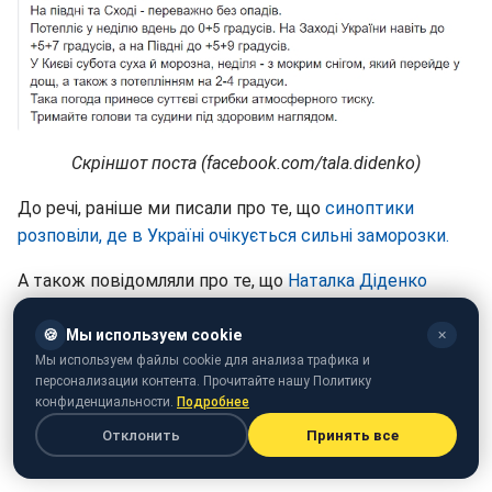
Скріншот поста (facebook.com/tala.didenko)
До речі, раніше ми писали про те, що
синоптики
розповіли, де в Україні очікується сильні заморозки.
А також повідомляли про те, що
Наталка Діденко
розповіла, коли в Україні очікується снігопад.
🍪
Мы используем cookie
✕
Мы используем файлы cookie для анализа трафика и
персонализации контента. Прочитайте нашу Политику
конфиденциальности.
Подробнее
Отклонить
Принять все