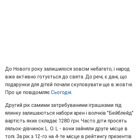
До Нового року залишилося зовсім небагато, і народ
вже активно готується до свята. До речі, є дані, що
подарунки для дітей почали скуповувати ще в жовтні.
Про це повідомляє
Сьогодні
.
Другий рік самими затребуваними іграшками під
ялинку залишаються набори арен і волчків "Бейблейд"
вартість яких складає 1280 грн. Часто діти просять
ляльок-дівчинок L. O. L - вони зайняли друге місце в
топі. За рік з 12-го на 4-те місце в рейтингу презентів