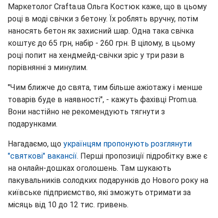
Маркетолог Crafta.ua Ольга Костюк каже, що в цьому
році в моді свічки з бетону. Їх роблять вручну, потім
наносять бетон як захисний шар. Одна така свічка
коштує до 65 грн, набір - 260 грн. В цілому, в цьому
році попит на хендмейд-свічки зріс у три рази в
порівнянні з минулим.
"Чим ближче до свята, тим більше ажіотажу і менше
товарів буде в наявності", - кажуть фахівці Prom.ua.
Вони настійно не рекомендують тягнути з
подарунками.
Нагадаємо, що
українцям пропонують розглянути
"святкові" вакансії.
Перші пропозиції підробітку вже є
на онлайн-дошках оголошень. Там шукають
пакувальників солодких подарунків до Нового року на
київське підприємство, які зможуть отримати за
місяць від 10 до 12 тис. гривень.