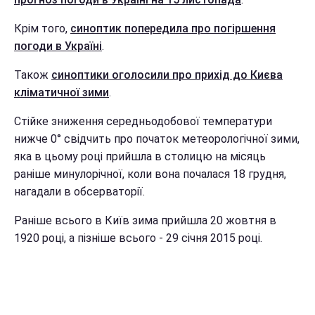
Крім того,
синоптик попередила про погіршення
погоди в Україні
.
Також
синоптики оголосили про прихід до Києва
кліматичної зими
.
Стійке зниження середньодобової температури
нижче 0° свідчить про початок метеорологічної зими,
яка в цьому році прийшла в столицю на місяць
раніше минулорічної, коли вона почалася 18 грудня,
нагадали в обсерваторії.
Раніше всього в Київ зима прийшла 20 жовтня в
1920 році, а пізніше всього - 29 січня 2015 році.