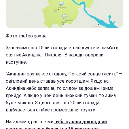
Фото: meteo.gov.ua
Зазначимо, що 15 листопада вшановується пам'ять
святих Акиндіна і Пигасия. У народі говорили
наступне:
"Акиндин розпалює стодолу, Пегасий сонце гасить" —
світловий день ставав усе коротшим. Якщо на
Акиндіна небо заплаче, то слідом за дощем і зима
прийде. А якщо у цей день низький туман, то зима
буде м'якою. З цього дня і до 20 листопада
відбувається стійке промерзання грунту.
Нагадаємо, раніше ми
публікували докладний
прогноз погоди в Україні на 15 листопада
.