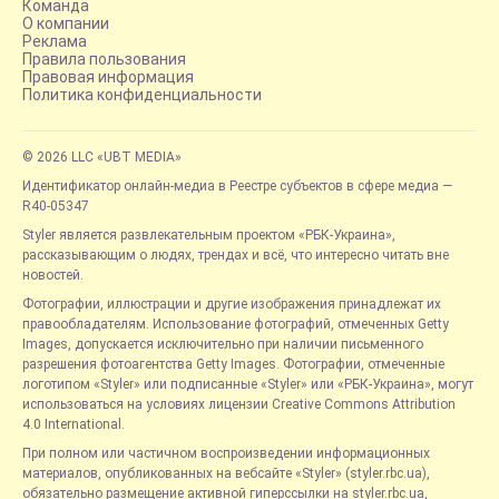
Команда
О компании
Реклама
Правила пользования
Правовая информация
Политика конфиденциальности
© 2026 LLC «UBT MEDIA»
Идентификатор онлайн-медиа в Реестре субъектов в сфере медиа —
R40-05347
Styler является развлекательным проектом «РБК-Украина»,
рассказывающим о людях, трендах и всё, что интересно читать вне
новостей.
Фотографии, иллюстрации и другие изображения принадлежат их
правообладателям. Использование фотографий, отмеченных Getty
Images, допускается исключительно при наличии письменного
разрешения фотоагентства Getty Images. Фотографии, отмеченные
логотипом «Styler» или подписанные «Styler» или «РБК-Украина», могут
использоваться на условиях лицензии Creative Commons Attribution
4.0 International.
При полном или частичном воспроизведении информационных
материалов, опубликованных на вебсайте «Styler» (styler.rbc.ua),
обязательно размещение активной гиперссылки на styler.rbc.ua,