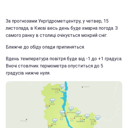
За прогнозами Укргідрометцентру, у четвер, 15
листопада, в Києві весь день буде хмарна погода. З
самого ранку в столиці очікується мокрий сніг.
Ближче до обіду опади припиняться.
Вдень температура повітря буде від -1 до +1 градуса.
Вночі стовпчик термометра опуститься до 5
градусів нижче нуля.