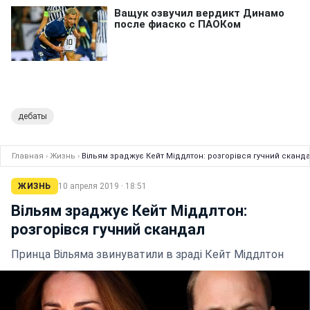
дебаты
Главная
›
Жизнь
›
Вільям зраджує Кейт Міддлтон: розгорівся гучний сканд
ЖИЗНЬ
10 апреля 2019 · 18:51
Вільям зраджує Кейт Міддлтон:
розгорівся гучний скандал
Принца Вільяма звинуватили в зраді Кейт Міддлтон