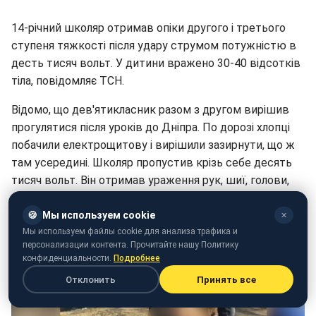
14-річний школяр отримав опіки другого і третього
ступеня тяжкості після удару струмом потужністю в
десть тисяч вольт. У дитини вражено 30-40 відсотків
тіла, повідомляє ТСН.
Відомо, що дев'ятикласник разом з другом вирішив
прогулятися після уроків до Дніпра. По дорозі хлопці
побачили електрощитову і вирішили зазирнути, що ж
там усередині. Школяр пропустив крізь себе десять
тисяч вольт. Він отримав ураження рук, шиї, голови,
лівого стегна.
🍪
Мы используем cookie
✕
Зараз хлопчик перебуває в реанімації. В нього дуже
Мы используем файлы cookie для анализа трафика и
глибокі опіки, на нього чекає тривале лікування.
персонализации контента. Прочитайте нашу Политику
конфиденциальности.
Подробнее
Отклонить
Принять все