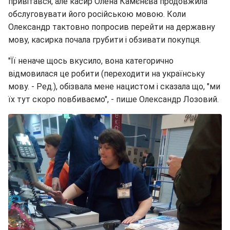
привітався, але касир Олена Камєнєва продовжила
обслуговувати його російською мовою. Коли
Олександр тактовно попросив перейти на державну
мову, касирка почала грубити і обзивати покупця.
"Її неначе щось вкусило, вона категорично
відмовилася це робити (переходити на українську
мову. - Ред.), обізвала мене нацистом і сказала що, "ми
їх тут скоро повбиваємо", - пише Олександр Лозовий.