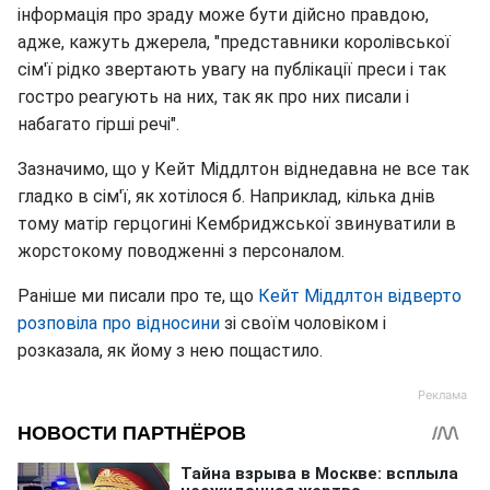
інформація про зраду може бути дійсно правдою,
адже, кажуть джерела, "представники королівської
сім'ї рідко звертають увагу на публікації преси і так
гостро реагують на них, так як про них писали і
набагато гірші речі".
Зазначимо, що у Кейт Міддлтон віднедавна не все так
гладко в сім'ї, як хотілося б. Наприклад, кілька днів
тому матір герцогині Кембриджської звинуватили в
жорстокому поводженні з персоналом.
Раніше ми писали про те, що
Кейт Міддлтон відверто
розповіла про відносини
зі своїм чоловіком і
розказала, як йому з нею пощастило.