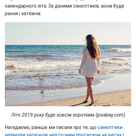
календарного літа. За даними синоптиків, вона буде
рання і затяжна.
Літо 2019 року буде зовсім коротким (pixabay.com)
Нагадаємо, раніше ми писали про те, що
синоптики
налякали українців невтішним прогнозом на весну і