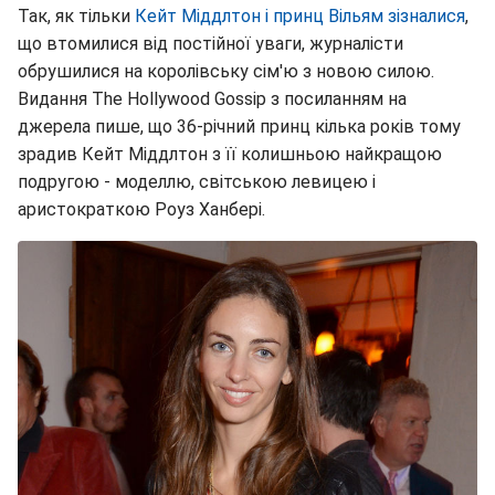
Так, як тільки
Кейт Міддлтон і принц Вільям зізналися
,
що втомилися від постійної уваги, журналісти
обрушилися на королівську сім'ю з новою силою.
Видання The Hollywood Gossip з посиланням на
джерела пише, що 36-річний принц кілька років тому
зрадив Кейт Міддлтон з її колишньою найкращою
подругою - моделлю, світською левицею і
аристократкою Роуз Ханбері.