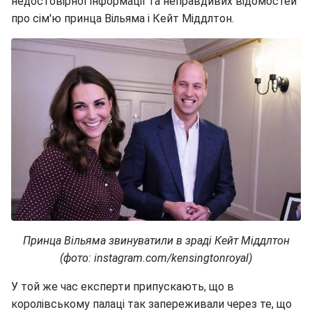
недостовірної інформації та неправдивих відомостей
про сім'ю принца Вільяма і Кейт Міддлтон.
Принца Вільяма звинуватили в зраді Кейт Міддлтон
(фото: instagram.com/kensingtonroyal)
У той же час експерти припускають, що в
королівському палаці так запереживали через те, що