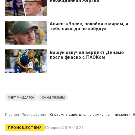
Кейт Миддлтон
Принц Уильям
Главная
›
Происшествия
›
Справжнє диво: школяр вижив після ураження 10
ПРОИСШЕСТВИЯ
10 апреля 2019 · 18:24