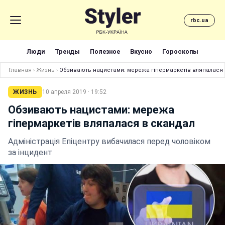
rbc.ua
Люди
Тренды
Полезное
Вкусно
Гороскопы
Главная
›
Жизнь
›
Обзивають нацистами: мережа гіпермаркетів вляпалася 
ЖИЗНЬ
10 апреля 2019 · 19:52
Обзивають нацистами: мережа
гіпермаркетів вляпалася в скандал
Адміністрація Епіцентру вибачилася перед чоловіком
за інцидент