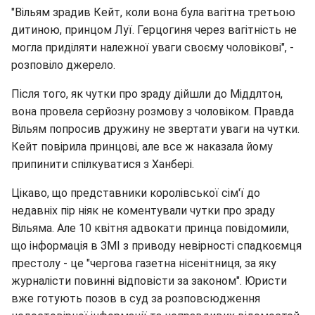
"Вільям зрадив Кейт, коли вона була вагітна третьою
дитиною, принцом Луї. Герцогиня через вагітність не
могла приділяти належної уваги своєму чоловікові", -
розповіло джерело.
Після того, як чутки про зраду дійшли до Міддлтон,
вона провела серйозну розмову з чоловіком. Правда
Вільям попросив дружину не звертати уваги на чутки.
Кейт повірила принцові, але все ж наказала йому
припинити спілкуватися з Ханбері.
Цікаво, що представники королівської сім'ї до
недавніх пір ніяк не коментували чутки про зраду
Вільяма. Але 10 квітня адвокати принца повідомили,
що інформація в ЗМІ з приводу невірності спадкоємця
престолу - це "чергова газетна нісенітниця, за яку
журналісти повинні відповісти за законом". Юристи
вже готують позов в суд за розповсюдження