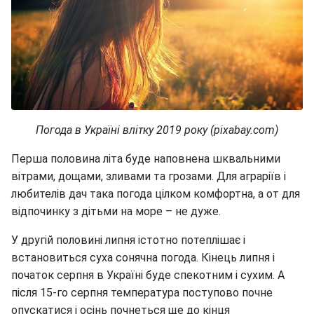
Погода в Україні влітку 2019 року (pixabay.com)
Перша половина літа буде наповнена шквальними
вітрами, дощами, зливами та грозами. Для аграріїв і
любителів дач така погода цілком комфортна, а от для
відпочинку з дітьми на море – не дуже.
У другій половині липня істотно потеплішає і
встановиться суха сонячна погода. Кінець липня і
початок серпня в Україні буде спекотним і сухим. А
після 15-го серпня температура поступово почне
опускатися і осінь почнеться ще до кінця