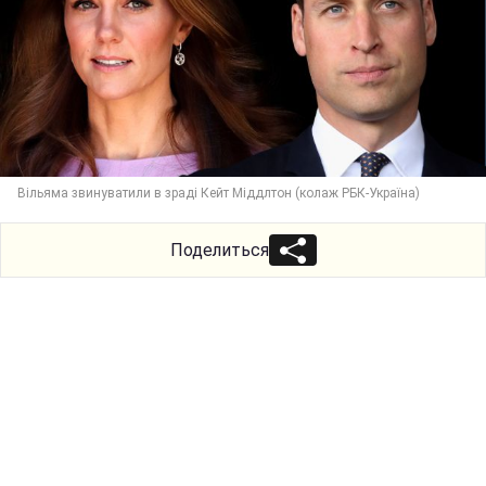
Вільяма звинуватили в зраді Кейт Міддлтон (колаж РБК-Україна)
Поделиться