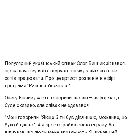
Популярний український співак Олег Винник зізнався,
що на початку його творчого шляху з ним ніхто не
хотів працювати. Про це артист розповів в ефірі
програми "Ранок з Україною".
Олегу Віннику часто говорили, що він – неформат, і
буде складно, але співак не здавався.
"Мені говорили: "Якщо б ти був дівчиною, можливо, це
було б цікаво". А я просто робив свою справу, бо
відчував, що люди мене зрозуміють. Я шукав цей