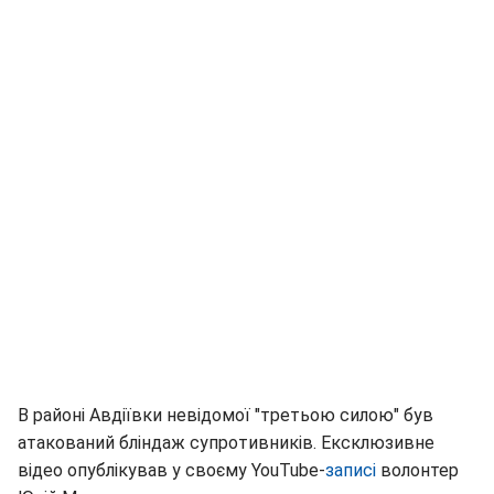
В районі Авдіївки невідомої "третьою силою" був
атакований бліндаж супротивників. Ексклюзивне
відео опублікував у своєму YouTube-
записі
волонтер