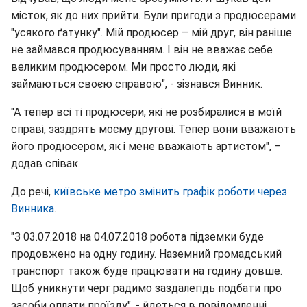
місток, як до них прийти. Були пригоди з продюсерами
"усякого ґатунку". Мій продюсер – мій друг, він раніше
не займався продюсуванням. І він не вважає себе
великим продюсером. Ми просто люди, які
займаються своєю справою", - зізнався Винник.
"А тепер всі ті продюсери, які не розбиралися в моїй
справі, заздрять моєму другові. Тепер вони вважають
його продюсером, як і мене вважають артистом", –
додав співак.
До речі,
київське метро змінить графік роботи через
Винника
.
"З 03.07.2018 на 04.07.2018 робота підземки буде
продовжено на одну годину. Наземний громадський
транспорт також буде працювати на годину довше.
Щоб уникнути черг радимо заздалегідь подбати про
засоби оплати проїзду", - йдеться в повідомленні.