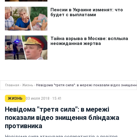
Главная
›
Жизнь
›
Невідома "третя сила": в мережі показали відео знищен
ЖИЗНЬ
03 июля 2018 · 15:41
Невідома "третя сила": в мережі
показали відео знищення бліндажа
противника
Невідома сила атакувала сепаратистів з повітря