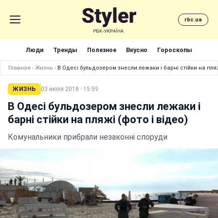
rbc.ua
Люди
Тренды
Полезное
Вкусно
Гороскопы
Главная
›
Жизнь
›
В Одесі бульдозером знесли лежаки і барні стійки на пляж
ЖИЗНЬ
03 июля 2018 · 15:59
В Одесі бульдозером знесли лежаки і
барні стійки на пляжі (фото і відео)
Комунальники прибрали незаконні споруди