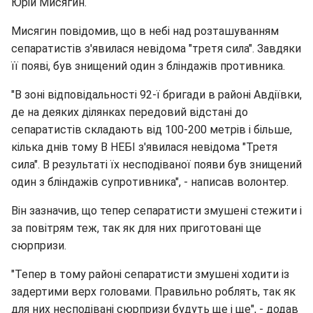
Юрій Мисягин.
Мисягин повідомив, що в небі над розташуванням
сепаратистів з'явилася невідома "третя сила". Завдяки
її появі, був знищений один з бліндажів противника.
"В зоні відповідальності 92-ї бригади в районі Авдіївки,
де на деяких ділянках передовий відстані до
сепаратистів складають від 100-200 метрів і більше,
кілька днів тому В НЕБІ з'явилася невідома "Третя
сила". В результаті їх несподіваної появи був знищений
один з бліндажів супротивника", - написав волонтер.
Він зазначив, що тепер сепаратисти змушені стежити і
за повітрям теж, так як для них приготовані ще
сюрпризи.
"Тепер в тому районі сепаратисти змушені ходити із
задертими верх головами. Правильно роблять, так як
для них несподівані сюрпризи будуть ще і ще", - додав