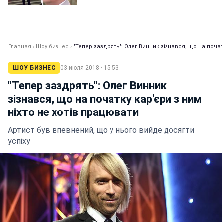
Главная
›
Шоу бизнес
›
"Тепер заздрять": Олег Винник зізнався, що на почат
ШОУ БИЗНЕС
03 июля 2018 · 15:53
"Тепер заздрять": Олег Винник
зізнався, що на початку кар'єри з ним
ніхто не хотів працювати
Артист був впевнений, що у нього вийде досягти
успіху