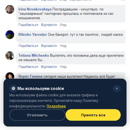
🍪
Мы используем cookie
✕
Скріншот коментарів (facebook.com/dtp.kiev.ua)
Мы используем файлы cookie для анализа трафика и
персонализации контента. Прочитайте нашу Политику
Раніше повідомлялося, що в Україну з Пальма-де-
конфиденциальности.
Подробнее
Майорки
не могли вилетіти 160 українських туристів.
Отклонить
Принять все