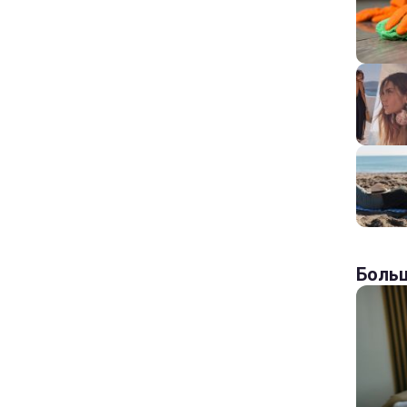
Больш