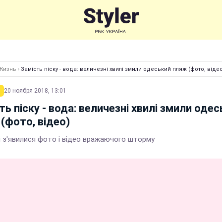
Жизнь
›
Замість піску - вода: величезні хвилі змили одеський пляж (фото, віде
20 ноября 2018, 13:01
ть піску - вода: величезні хвилі змили оде
(фото, відео)
і з'явилися фото і відео вражаючого шторму