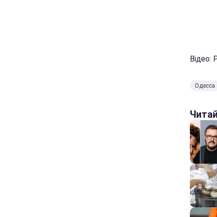
Відео: 
Одесса
Чита