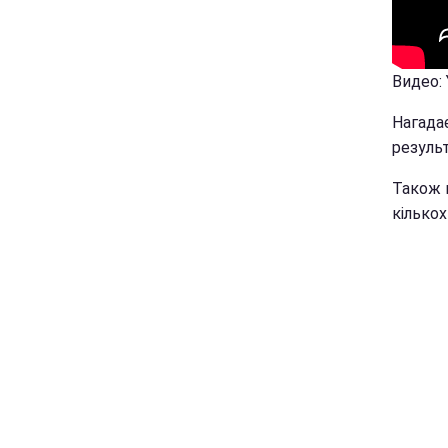
Видео:
Нагадає
резуль
Також 
кількох