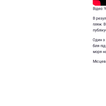
Відео:
В резу
пляж. В
публіку
Один з
біля пі
моря н
Місцев