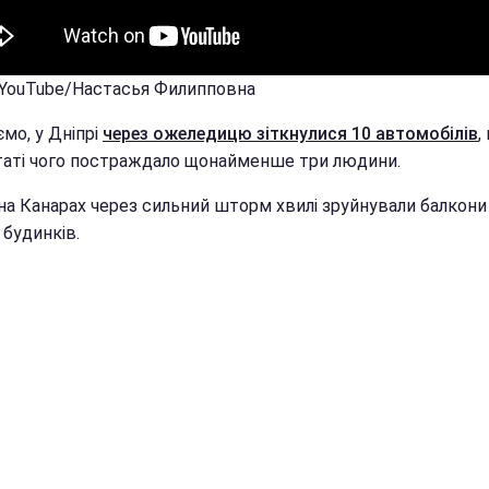
 YouTube/Настасья Филипповна
мо, у Дніпрі
через ожеледицю зіткнулися 10 автомобілів
,
таті чого постраждало щонайменше три людини.
на Канарах через сильний шторм хвилі зруйнували балкони
 будинків.