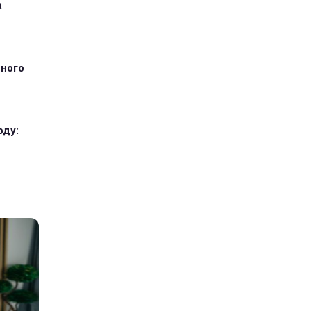
а
тного
оду: