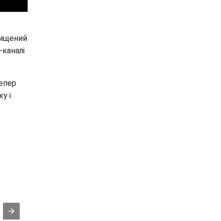
нищений
-каналі
Тепер
у і