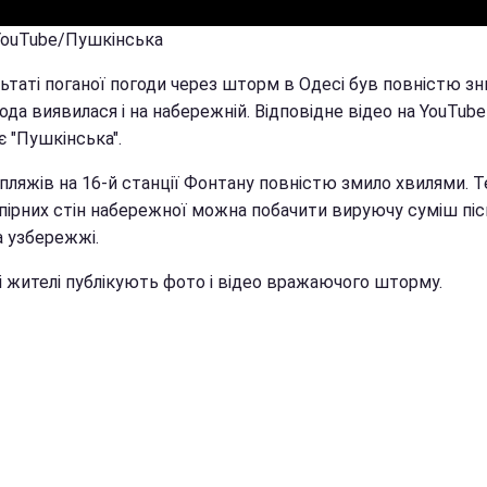
 YouTube/Пушкінська
льтаті поганої погоди через шторм в Одесі був повністю з
ода виявилася і на набережній. Відповідне відео на YouTube
є "Пушкінська".
 пляжів на 16-й станції Фонтану повністю змило хвилями. 
дпірних стін набережної можна побачити вируючу суміш піск
а узбережжі.
і жителі публікують фото і відео вражаючого шторму.