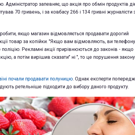
ю. Адміністратор запевняє, що акція про обмін продуктів діє
тував 70 гривень, і за ковбасу 266 і 134 гривні журналісти
 робити, якщо магазин відмовляється продавати дорогий
ції товар за копійки. "Якщо вам відмовляють, ви телефону
е поліцію. Рекламні акції прирівнюються до законів - якщо
цію, а потім вирішив сказати" ні ", то це порушення закону"
аїні почали продавати полуницю
. Однак експерти поперед
дують ретельніше підходити до вибору даного продукту.