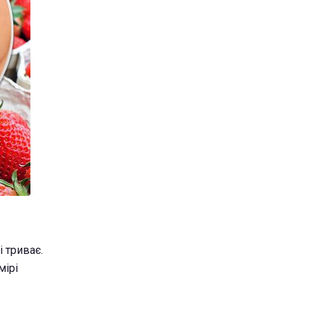
і триває.
мірі