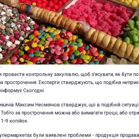
)
провести контрольну закупівлю, щоб з'ясувати, як бути по
на прострочення. Експерти стверджують, що подібна неприє
 інформує Сьогодні.
ивачів Максим Несміянов стверджує, що в подібній ситуац
 Тобто за прострочення можна або вимагати гроші, або отр
 1-9 копійок.
супермаркетах були виявлені проблеми - продукція продава