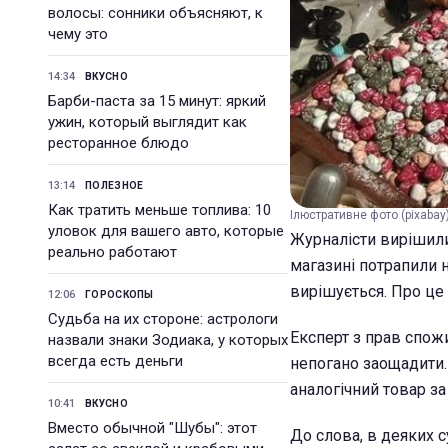
волосы: сонники объясняют, к
чему это
14:34
ВКУСНО
Барби-паста за 15 минут: яркий
ужин, который выглядит как
ресторанное блюдо
13:14
ПОЛЕЗНОЕ
Как тратить меньше топлива: 10
Ілюстративне фото (pixabay
уловок для вашего авто, которые
Журналісти вирішили 
реально работают
магазині потрапили 
вирішується. Про це
12:06
ГОРОСКОПЫ
Судьба на их стороне: астрологи
Експерт з прав спож
назвали знаки Зодиака, у которых
всегда есть деньги
непогано заощадити.
аналогічний товар за
10:41
ВКУСНО
Вместо обычной "Шубы": этот
До слова, в деяких 