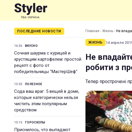
Главная
›
Жизнь
›
Не впада
ПОСЛЕДНИЕ НОВОСТИ
14 апреля 2019
ЖИЗНЬ
16:36
ВКУСНО
Сочная шаурма с курицей и
Не впадайте
хрустящим картофелем: простой
робити з п
рецепт с фото от
победительницы "МастерШеф"
Тепер прострочені п
15:55
ПОЛЕЗНОЕ
Сода ваш враг: 5 вещей в доме,
которые категорически нельзя
чистить этим популярным
средством
15:15
ГОРОСКОПЫ
Приснилось, что выпадают