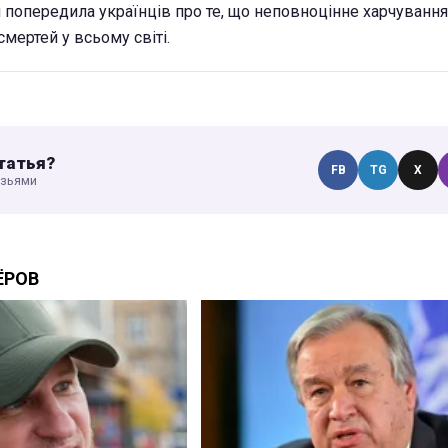
 попередила українців про те, що неповноцінне харчуванн
смертей у всьому світі.
татья?
FB
TG
X
узьями