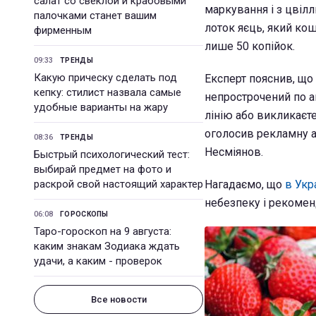
салат со свеклой и крабовыми
маркування і з цвілл
палочками станет вашим
лоток яєць, який кош
фирменным
лише 50 копійок.
09:33
ТРЕНДЫ
Какую прическу сделать под
Експерт пояснив, що
кепку: стилист назвала самые
непрострочений по ак
удобные варианты на жару
лінію або викликаєт
оголосив рекламну ак
08:36
ТРЕНДЫ
Несміянов.
Быстрый психологический тест:
выбирай предмет на фото и
раскрой свой настоящий характер
Нагадаємо, що
в Укр
небезпеку і рекомен
06:08
ГОРОСКОПЫ
Таро-гороскоп на 9 августа:
каким знакам Зодиака ждать
удачи, а каким - проверок
Все новости