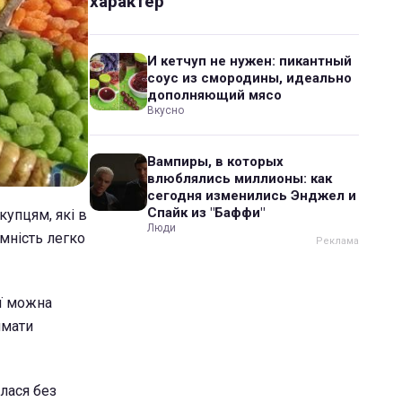
характер
И кетчуп не нужен: пикантный
соус из смородины, идеально
дополняющий мясо
Вкусно
Вампиры, в которых
влюблялись миллионы: как
сегодня изменились Энджел и
Спайк из "Баффи"
купцям, які в
Люди
мність легко
ії можна
имати
лася без