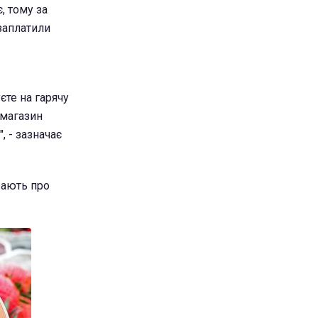
, тому за
 заплатили
єте на гарячу
 магазин
, - зазначає
жають про