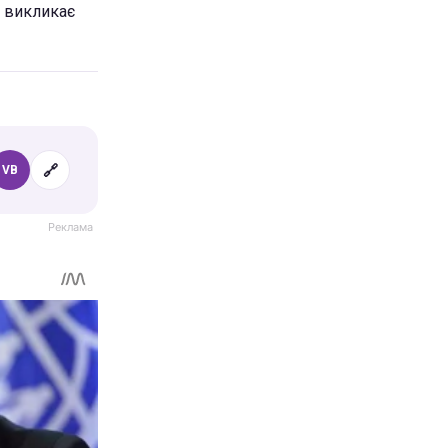
я викликає
🔗
VB