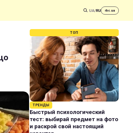
UA
/
RU
rbc.ua
ТОП
що
ТРЕНДЫ
Быстрый психологический
тест: выбирай предмет на фото
и раскрой свой настоящий