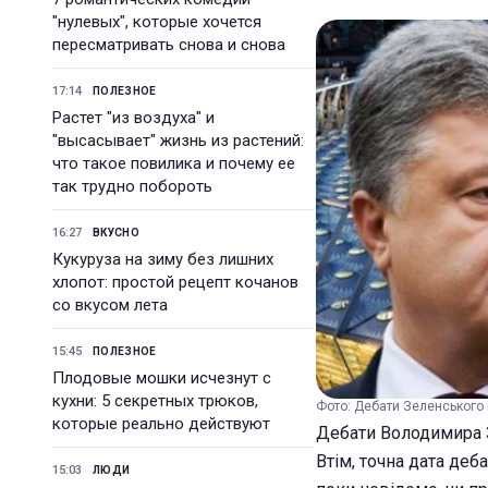
"нулевых", которые хочется
пересматривать снова и снова
17:14
ПОЛЕЗНОЕ
Растет "из воздуха" и
"высасывает" жизнь из растений:
что такое повилика и почему ее
так трудно побороть
16:27
ВКУСНО
Кукуруза на зиму без лишних
хлопот: простой рецепт кочанов
со вкусом лета
15:45
ПОЛЕЗНОЕ
Плодовые мошки исчезнут с
кухни: 5 секретных трюков,
Фото: Дебати Зеленського 
которые реально действуют
Дебати Володимира 
Втім, точна дата деба
15:03
ЛЮДИ