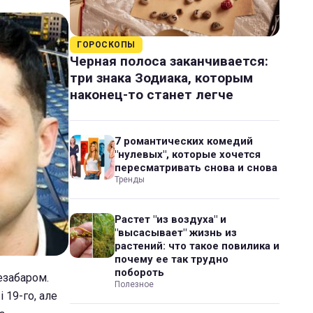
ГОРОСКОПЫ
Черная полоса заканчивается:
три знака Зодиака, которым
наконец-то станет легче
7 романтических комедий
"нулевых", которые хочется
пересматривать снова и снова
Тренды
Растет "из воздуха" и
"высасывает" жизнь из
растений: что такое повилика и
почему ее так трудно
побороть
езабаром.
Полезное
 19-го, але