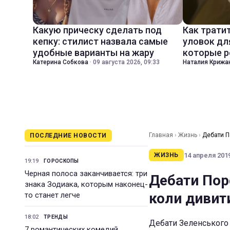
Какую прическу сделать под
Как трати
кепку: стилист назвала самые
уловок дл
удобные варианты на жару
которые р
Катерина Собкова
·
09 августа 2026, 09:33
Наталия Крижа
Главная
›
Жизнь
›
Дебати П
ПОСЛЕДНИЕ НОВОСТИ
14 апреля 2019
ЖИЗНЬ
19:19
ГОРОСКОПЫ
Черная полоса заканчивается: три
Дебати Поро
знака Зодиака, которым наконец-
коли дивит
то станет легче
18:02
ТРЕНДЫ
Дебати Зеленського і
7 романтических комедий