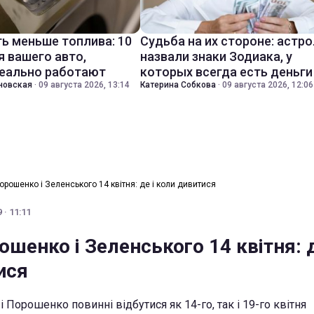
ть меньше топлива: 10
Судьба на их стороне: астр
я вашего авто,
назвали знаки Зодиака, у
еально работают
которых всегда есть деньги
новская
·
09 августа 2026, 13:14
Катерина Собкова
·
09 августа 2026, 12:06
орошенко і Зеленського 14 квітня: де і коли дивитися
 · 11:11
шенко і Зеленського 14 квітня: д
ися
 Порошенко повинні відбутися як 14-го, так і 19-го квітня