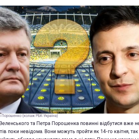
і Порошенко (колаж РБК-Україна)
Зеленського та Петра Порошенка
повинні відбутися вже н
тів поки невідома. Вони можуть пройти як 14-го квітня, так і