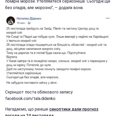
помірні морози. Утепляйтеся серйозніше. Сьогодні ще
без опадів, але морозно", — додала вона.
Скріншот поста облікового запису
facebook.com/tala.didenko
Нагадаємо, що раніше
синоптики дали прогноз
погоди на 24 листопада
.