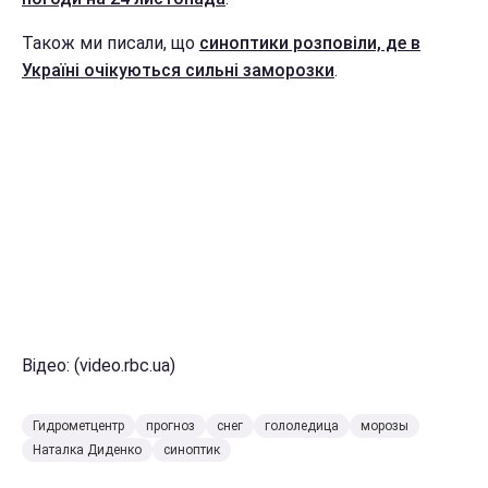
Також ми писали, що
синоптики розповіли, де в
Україні очікуються сильні заморозки
.
Відео: (video.rbc.ua)
Гидрометцентр
прогноз
снег
гололедица
морозы
Наталка Диденко
синоптик