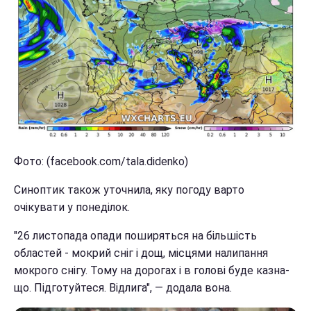
Фото: (facebook.com/tala.didenko)
Синоптик також уточнила, яку погоду варто
очікувати у понеділок.
"26 листопада опади поширяться на більшість
областей - мокрий сніг і дощ, місцями налипання
мокрого снігу. Тому на дорогах і в голові буде казна-
що. Підготуйтеся. Відлига", — додала вона.