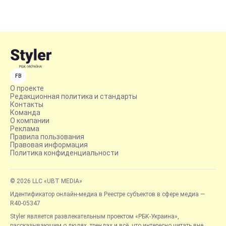
FB
О проекте
Редакционная политика и стандарты
Контакты
Команда
О компании
Реклама
Правила пользования
Правовая информация
Политика конфиденциальности
© 2026 LLC «UBT MEDIA»
Идентификатор онлайн-медиа в Реестре субъектов в сфере медиа —
R40-05347
Styler является развлекательным проектом «РБК-Украина»,
рассказывающим о людях, трендах и всё, что интересно читать вне