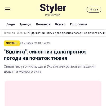
rbc.ua
Люди
Тренды
Полезное
Вкусно
Гороскопы
Главная
›
Жизнь
›
"Відлига": синоптик дала прогноз погоди на початок тиж
ЖИЗНЬ
24 ноября 2018, 14:03
"Відлига": синоптик дала прогноз
погоди на початок тижня
Синоптик уточнила, що в Україні очікується випадання
дощу та мокрого снігу