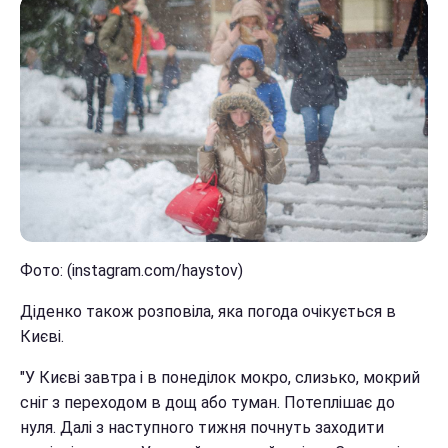
Фото: (instagram.com/haystov)
Діденко також розповіла, яка погода очікується в
Києві.
"У Києві завтра і в понеділок мокро, слизько, мокрий
сніг з переходом в дощ або туман. Потеплішає до
нуля. Далі з наступного тижня почнуть заходити