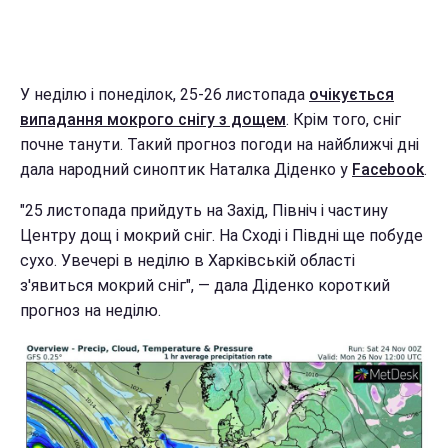
У неділю і понеділок, 25-26 листопада
очікується
випадання мокрого снігу з дощем
. Крім того, сніг
почне танути. Такий прогноз погоди на найближчі дні
дала народний синоптик Наталка Діденко у
Facebook
.
"25 листопада прийдуть на Захід, Північ і частину
Центру дощ і мокрий сніг. На Сході і Півдні ще побуде
сухо. Увечері в неділю в Харківській області
з'явиться мокрий сніг", — дала Діденко короткий
прогноз на неділю.