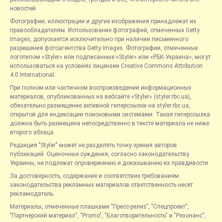
новостей.
Фотографии, иллюстрации и другие изображения принадлежат их
правообладателям. Использование фотографий, отмеченных Getty
Images, допускается исключительно при наличии письменного
разрешения фотоагентства Getty Images. Фотографии, отмеченные
логотипом «Styler» или подписанные «Styler» или «РБК-Украина», могут
использоваться на условиях лицензии Creative Commons Attribution
4.0 International.
При полном или частичном воспроизведении информационных
материалов, опубликованных на вебсайте «Styler» (styler.rbc.ua),
обязательно размещение активной гиперссылки на styler.rbc.ua,
открытой для индексации поисковыми системами. Такая гиперссылка
должна быть размещена непосредственно в тексте материала не ниже
второго абзаца.
Редакция "Styler" может не разделять точку зрения авторов
публикаций. Оценочные суждения, согласно законодательству
Украины, не подлежат опровержению и доказыванию их правдивости.
За достоверность, содержание и соответствие требованиям
законодательства рекламных материалов ответственность несет
рекламодатель.
Материалы, отмеченные плашками "Пресс-релиз", "Спецпроект",
"Партнерский материал", "Promo", "Благотворительность" и "Резонанс",