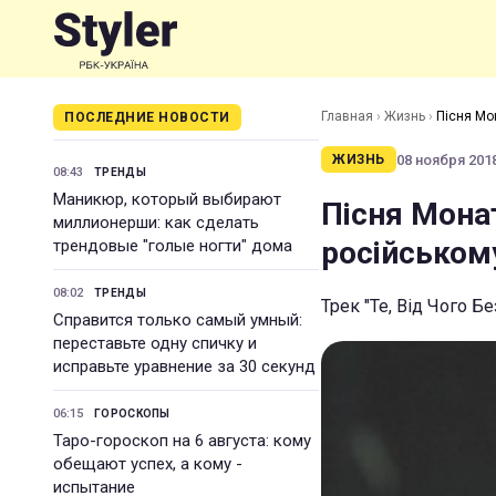
Главная
›
Жизнь
›
Пісня Мо
ПОСЛЕДНИЕ НОВОСТИ
08 ноября 2018
ЖИЗНЬ
08:43
ТРЕНДЫ
Маникюр, который выбирают
Пісня Мона
миллионерши: как сделать
російському
трендовые "голые ногти" дома
08:02
ТРЕНДЫ
Трек "Те, Від Чого Б
Справится только самый умный:
переставьте одну спичку и
исправьте уравнение за 30 секунд
06:15
ГОРОСКОПЫ
Таро-гороскоп на 6 августа: кому
обещают успех, а кому -
испытание