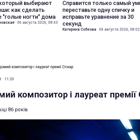
 который выбирают
Справится только самый ум
ши: как сделать
переставьте одну спичку и
 "голые ногти" дома
исправьте уравнение за 30
новская
·
06 августа 2026, 08:43
секунд
Катерина Собкова
·
06 августа 2026, 08:02
домий композитор і лауреат премії Оскар
 · 11:20
мий композитор і лауреат премії
іці 86 років