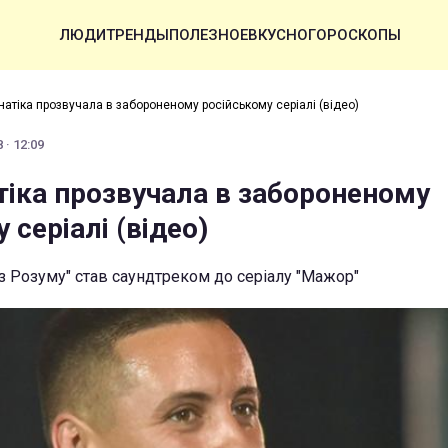
ЛЮДИ
ТРЕНДЫ
ПОЛЕЗНОЕ
ВКУСНО
ГОРОСКОПЫ
натіка прозвучала в забороненому російському серіалі (відео)
 · 12:09
тіка прозвучала в забороненому
 серіалі (відео)
ез Розуму" став саундтреком до серіалу "Мажор"