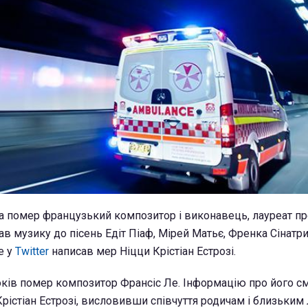
да помер французький композитор і виконавець, лауреат пр
ав музику до пісень Едіт Піаф, Мірей Матьє, Френка Сінатри
е у
Twitter
написав мер Ніцци Крістіан Естрозі.
 років помер композитор Франсіс Ле. Інформацію про його с
рістіан Естрозі, висловивши співчуття родичам і близьким 