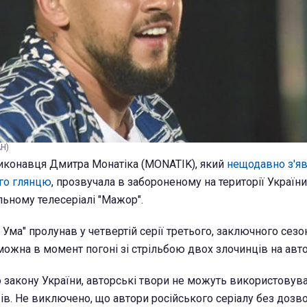
АН)
иконавця Дмитра Монатіка (MONATIK), який
нещодавно з'яв
ого глянцю
, прозвучала в забороненому на території Україн
ьному телесеріалі "Мажор".
з Ума" пролунав у четвертій серії третього, заключного сезо
можна в момент погоні зі стрільбою двох злочинців на авт
о закону України, авторські твори не можуть використовув
ів. Не виключено, що автори російського серіалу без дозв