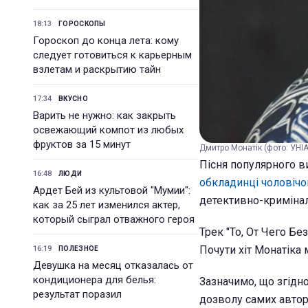
18:13
ГОРОСКОПЫ
Гороскоп до конца лета: кому
следует готовиться к карьерным
взлетам и раскрытию тайн
17:34
ВКУСНО
Варить не нужно: как закрыть
освежающий компот из любых
фруктов за 15 минут
Дмитро Монатік (фото: УНІ
Пісня популярного в
16:48
ЛЮДИ
обкладинці чоловіч
Ардет Бей из культовой "Мумии":
детективно-кримінал
как за 25 лет изменился актер,
который сыграл отважного героя
Трек "То, От Чего Бе
Почути хіт Монатіка 
16:19
ПОЛЕЗНОЕ
Девушка на месяц отказалась от
кондиционера для белья:
Зазначимо, що згідн
результат поразил
дозволу самих автор