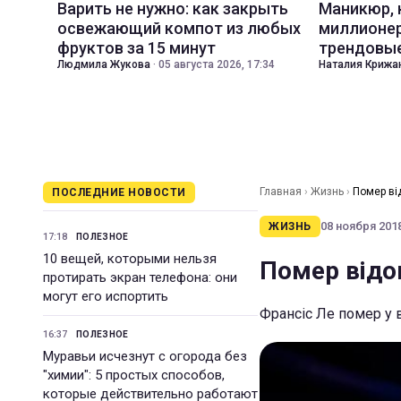
Варить не нужно: как закрыть
Маникюр,
освежающий компот из любых
миллионер
фруктов за 15 минут
трендовые
Людмила Жукова
·
05 августа 2026, 17:34
Наталия Крижа
Главная
›
Жизнь
›
Помер ві
ПОСЛЕДНИЕ НОВОСТИ
08 ноября 2018
ЖИЗНЬ
17:18
ПОЛЕЗНОЕ
10 вещей, которыми нельзя
Помер відо
протирать экран телефона: они
могут его испортить
Франсіс Ле помер у в
16:37
ПОЛЕЗНОЕ
Муравьи исчезнут с огорода без
"химии": 5 простых способов,
которые действительно работают