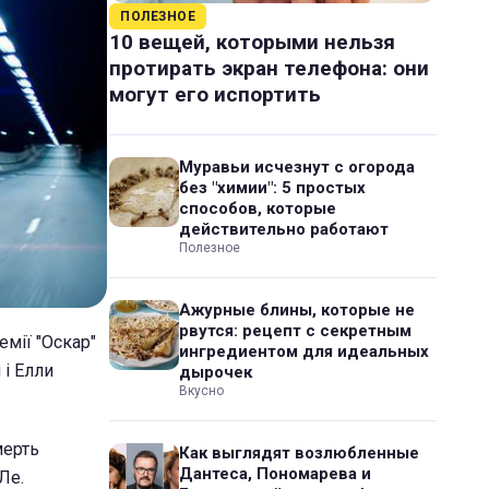
ПОЛЕЗНОЕ
10 вещей, которыми нельзя
протирать экран телефона: они
могут его испортить
Муравьи исчезнут с огорода
без "химии": 5 простых
способов, которые
действительно работают
Полезное
Ажурные блины, которые не
рвутся: рецепт с секретным
емії "Оскар"
ингредиентом для идеальных
 і Елли
дырочек
Вкусно
мерть
Как выглядят возлюбленные
Дантеса, Пономарева и
Ле.