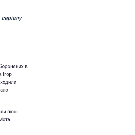
 серіалу
аборонених в
є Ігор
оходили
ало -
ли пісні
Мота.