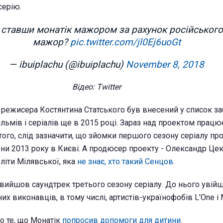
серію.
и ставши монатік мажором за рахунок російського
мажор?
pic.twitter.com/jl0Ej6uoGt
— ibuiplachu (@ibuiplachu)
November 8, 2018
Відео: Twitter
режисера Костянтина Статського був внесений у список з
ільмів і серіалів ще в 2015 році. Зараз над проектом працю
того, слід зазначити, що зйомки першого сезону серіалу пр
сени 2013 року в Києві. А продюсер проекту - Олександр Цек
літи Мілявської, яка
не знає, хто такий Сенцов
.
 вийшов саундтрек третього сезону серіалу. До нього увійш
них виконавців, в тому числі, артистів-українофобів L'One і 
о те, що Монатік
попросив допомоги для дитини
.