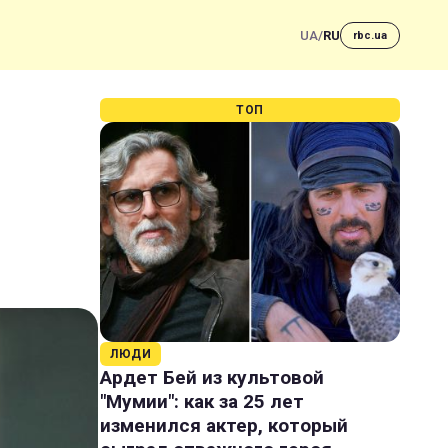
UA
/
RU
rbc.ua
ТОП
ЛЮДИ
Ардет Бей из культовой
"Мумии": как за 25 лет
изменился актер, который