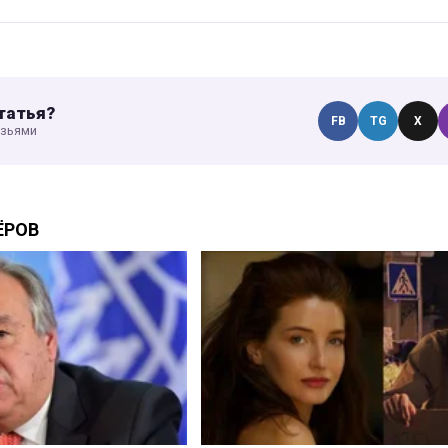
татья?
FB
TG
X
узьями