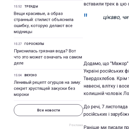
вставили трек в цю 
15:52
ТРЕНДЫ
Вещи красивые, а образ
цікаво, ч
странный: стилист объяснила
ошибку, которую делают все
модницы
15:27
ГОРОСКОПЫ
Приснилась грязная вода? Вот
что это может означать на самом
деле
Додамо, що "Мажор" 
Україні російських ф
15:04
ВКУСНО
Твердохлєбов. Крім 
Ленивый рецепт огурцов на зиму:
навесні, влітку і во
секрет хрустящей закуски без
колишній чоловік Ло
мороки
До речі, 7 листопада
Все новости
російських і зарубіж
Раніше ми писали пр