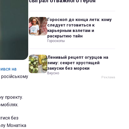
сыграл отважного героя
Гороскоп до конца лета: кому
следует готовиться к
карьерным взлетам и
раскрытию тайн
Гороскопы
Ленивый рецепт огурцов на
зиму: секрет хрустящей
закуски без мороки
ився на
Вкусно
и російському
ну проекту.
омобілях.
атися без
олу Монатіка