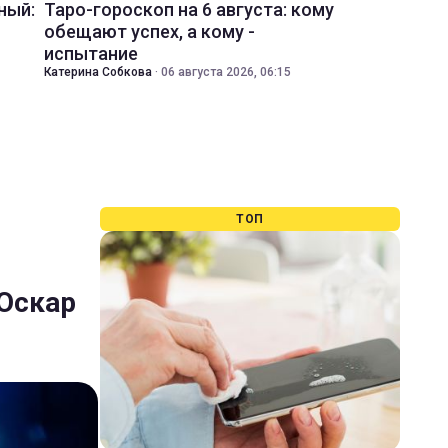
ный:
Таро-гороскоп на 6 августа: кому
обещают успех, а кому -
испытание
Катерина Собкова
·
06 августа 2026, 06:15
ТОП
 Оскар