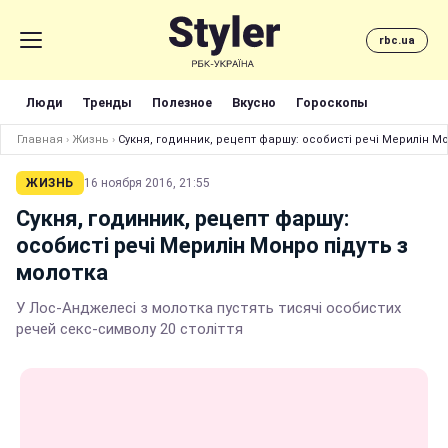
rbc.ua
Люди
Тренды
Полезное
Вкусно
Гороскопы
Главная
›
Жизнь
›
Сукня, годинник, рецепт фаршу: особисті речі Мерилін Мо
ЖИЗНЬ
16 ноября 2016, 21:55
Сукня, годинник, рецепт фаршу:
особисті речі Мерилін Монро підуть з
молотка
У Лос-Анджелесі з молотка пустять тисячі особистих
речей секс-символу 20 століття