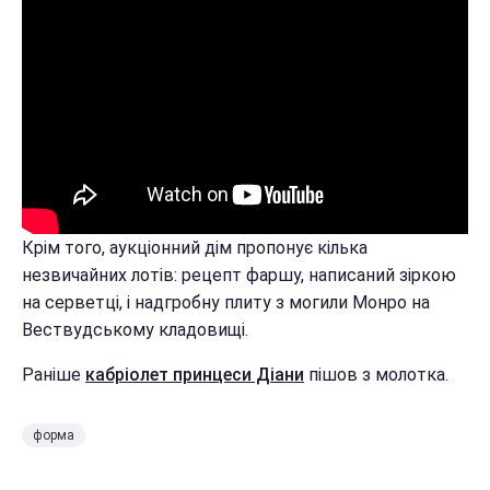
Крім того, аукціонний дім пропонує кілька
незвичайних лотів: рецепт фаршу, написаний зіркою
на серветці, і надгробну плиту з могили Монро на
Вествудському кладовищі.
Раніше
кабріолет принцеси Діани
пішов з молотка.
форма