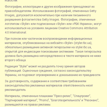
новостей.
Фотографии, иллюстрации и другие изображения принадлежат их
правообладателям. Использование фотографий, отмеченных Getty
Images, допускается исключительно при наличии письменного
разрешения фотоагентства Getty Images. Фотографии, отмеченные
логотипом «Styler» или подписанные «Styler» или «РБК-Украина», могут
использоваться на условиях лицензии Creative Commons Attribution
4.0 International.
При полном или частичном воспроизведении информационных
материалов, опубликованных на вебсайте «Styler» (styler.rbc.ua),
обязательно размещение активной гиперссылки на styler.rbc.ua,
открытой для индексации поисковыми системами. Такая гиперссылка
должна быть размещена непосредственно в тексте материала не ниже
второго абзаца.
Редакция "Styler" может не разделять точку зрения авторов
публикаций. Оценочные суждения, согласно законодательству
Украины, не подлежат опровержению и доказыванию их правдивости.
За достоверность, содержание и соответствие требованиям
законодательства рекламных материалов ответственность несет
рекламодатель.
Материалы, отмеченные плашками "Пресс-релиз", "Спецпроект",
"Партнерский материал", "Promo", "Благотворительность" и "Резонанс",
размещаются на правах рекламы.