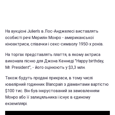
На аукціоні Julien’s в Лос-Анджелесі виставлять
особисті речі Мерилін Монро - американської
кіноактриси, співачки і секс-символу 1950-х років.
На торгах представлять плаття, в якому актриса
виконала пісню для Джона Кеннеді "Happy birthday,
Mr. President", - його оцінюють у $3,3 млн.
Також будуть продані прикраси, в тому числі
ювелірний годинник Blancpain з діамантами вартістю
$100 тис. Він був інкрустований за замовленням
Монро або її залицяльника і існує в єдиному
екземплярі.