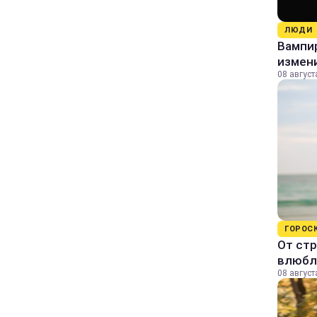
ЛЮДИ
Вампи
измени
08 август
ГОРОС
От стр
влюбл
08 август