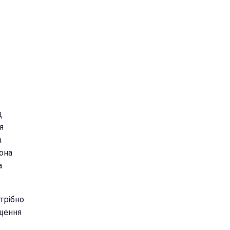
д
я
а
вона
а
трібно
іщення