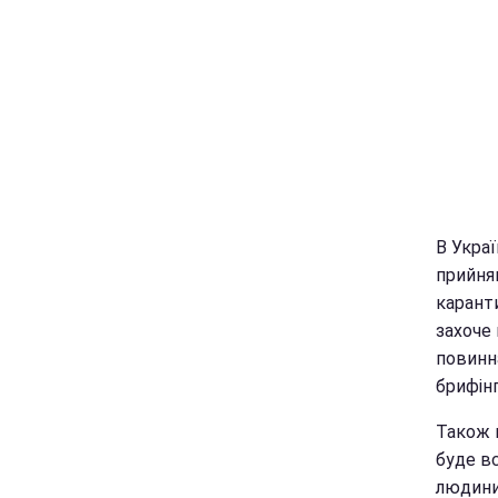
В Украї
прийня
каранти
захоче 
повинна
брифін
Також 
буде в
людини