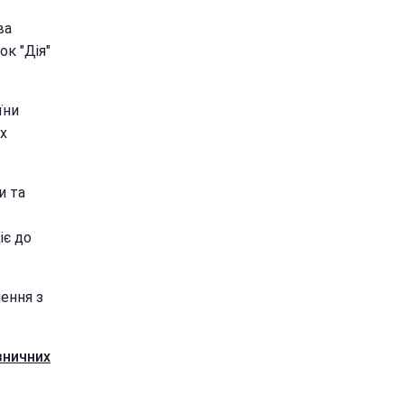
ва
к "Дія"
їни
ах
и та
іє до
чення з
зничних