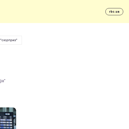
rbc.ua
 "сюрприз"
ія"