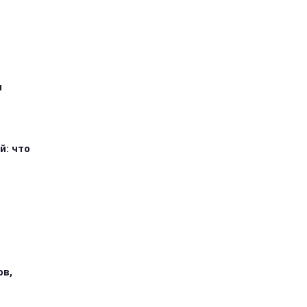
я
й: что
ов,