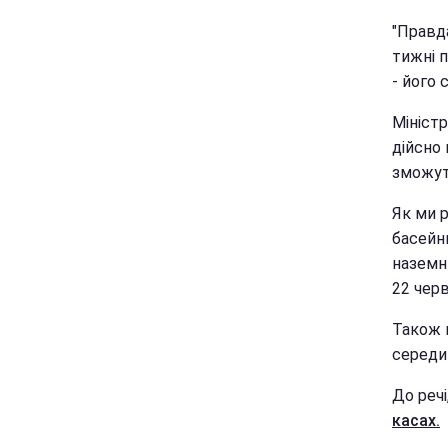
"Правда
тижні 
- його 
Мініст
дійсно 
зможут
Як ми р
басейни
наземни
22 черв
Також н
середин
До речі
касах.