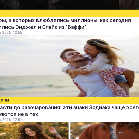
ры, в которых влюблялись миллионы: как сегодня
лись Энджел и Спайк из "Баффи"
а 2026, 12:55
КОПЫ
асти до разочарования: эти знаки Зодиака чаще всег
яются не в тех
а 2026, 12:01