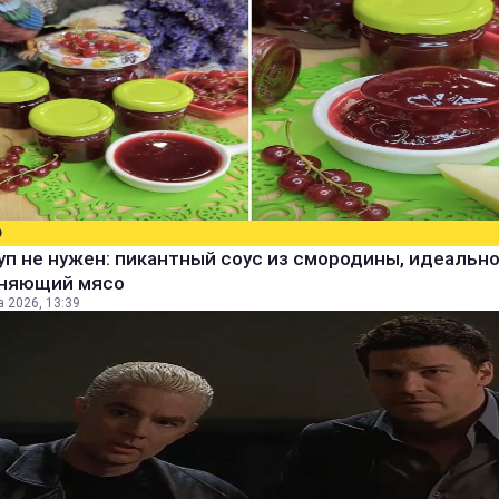
О
уп не нужен: пикантный соус из смородины, идеальн
няющий мясо
а 2026, 13:39