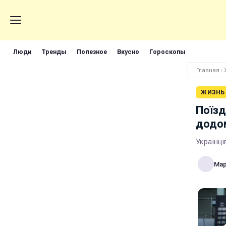
Люди
Тренды
Полезное
Вкусно
Гороскопы
Главная
›
ЖИЗНЬ
Поїзд
додом
Українц
Мар