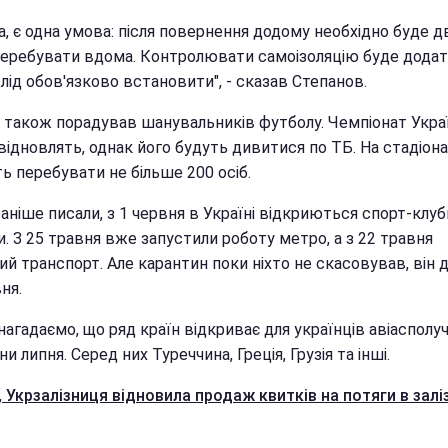
, є одна умова: після повернення додому необхідно буде д
перебувати вдома. Контролювати самоізоляцію буде додато
слід обов'язково встановити", - сказав Степанов.
р також порадував шанувальників футболу. Чемпіонат Укра
відновлять, однак його будуть дивитися по ТБ. На стадіон
ь перебувати не більше 200 осіб.
аніше писали, з 1 червня в Україні відкриються спорт-клуб
. З 25 травня вже запустили роботу метро, а з 22 травня
й транспорт. Але карантин поки ніхто не скасовував, він д
ня.
агадаємо, що ряд країн відкриває для українців авіасполу
и липня. Серед них Туреччина, Греція, Грузія та інші.
,
Укрзалізниця відновила продаж квитків на потяги в залі