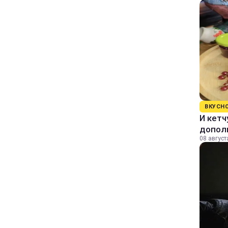
ВКУСН
И кетч
допол
08 август