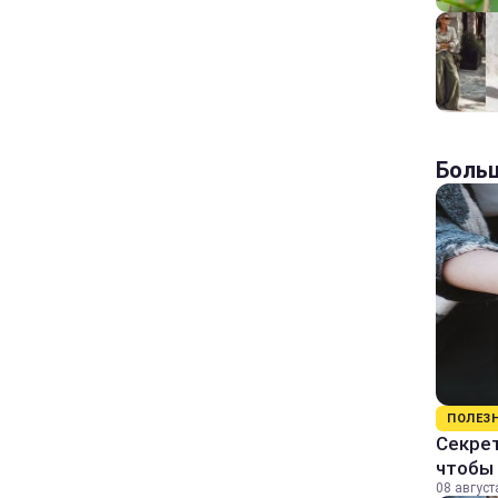
Больш
ПОЛЕЗ
Секрет
чтобы 
08 август