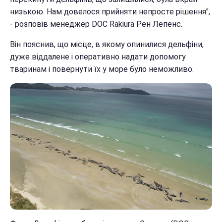
низькою. Нам довелося прийняти непросте рішення",
- розповів менеджер DOС Rakiura Рен Лепенс.
Він пояснив, що місце, в якому опинилися дельфіни,
дуже віддалене і оперативно надати допомогу
тваринам і повернути їх у море було неможливо.