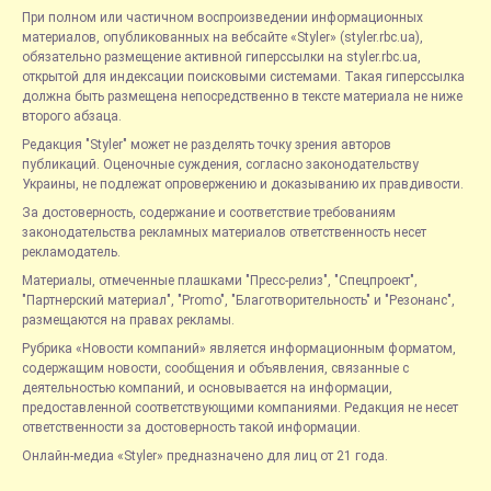
При полном или частичном воспроизведении информационных
материалов, опубликованных на вебсайте «Styler» (styler.rbc.ua),
обязательно размещение активной гиперссылки на styler.rbc.ua,
открытой для индексации поисковыми системами. Такая гиперссылка
должна быть размещена непосредственно в тексте материала не ниже
второго абзаца.
Редакция "Styler" может не разделять точку зрения авторов
публикаций. Оценочные суждения, согласно законодательству
Украины, не подлежат опровержению и доказыванию их правдивости.
За достоверность, содержание и соответствие требованиям
законодательства рекламных материалов ответственность несет
рекламодатель.
Материалы, отмеченные плашками "Пресс-релиз", "Спецпроект",
"Партнерский материал", "Promo", "Благотворительность" и "Резонанс",
размещаются на правах рекламы.
Рубрика «Новости компаний» является информационным форматом,
содержащим новости, сообщения и объявления, связанные с
деятельностью компаний, и основывается на информации,
предоставленной соответствующими компаниями. Редакция не несет
ответственности за достоверность такой информации.
Онлайн-медиа «Styler» предназначено для лиц от 21 года.