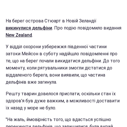
На берег острова Стюарт в Новій Зеландії
викинулися дельфіни
. Про подію повідомило видання
New Zealand
.
У відділ охорони узбережжя південної частини
затоки Мейсон в суботу надійшло повідомленні про
те, що на берег почали викидатися дельфіни. До того
моменту, коли рятувальники змогли дістатися до
віддаленого берега, вони виявили, що частина
дельфінів вже загинула.
Решту тварин довелося приспати, оскільки стан їх
здоров'я був дуже важким, а можливості доставити
їх назад у море не було.
"На жаль, ймовірність того, що вдасться успішно
перекинути дельфінів, що залишилися, була вкрай