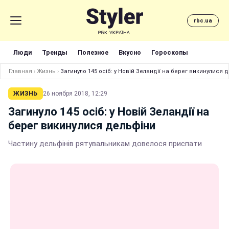
rbc.ua
Люди
Тренды
Полезное
Вкусно
Гороскопы
Главная
›
Жизнь
›
Загинуло 145 осіб: у Новій Зеландії на берег викинулися 
ЖИЗНЬ
26 ноября 2018, 12:29
Загинуло 145 осіб: у Новій Зеландії на
берег викинулися дельфіни
Частину дельфінів рятувальникам довелося приспати