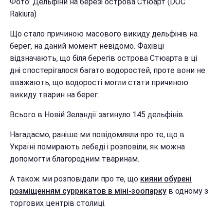
Фото: Дельфіни на березі острова Стюарт (DOC
Rakiura)
Що стало причиною масового викиду дельфінів на
берег, на даний момент невідомо. Фахівці
відзначають, що біля берегів острова Стюарта в ці
дні спостерігалося багато водоростей, проте вони не
вважають, що водорості могли стати причиною
викиду тварин на берег.
Всього в Новій Зеландії загинуло 145 дельфінів.
Нагадаємо, раніше ми повідомляли про те, що в
Україні помирають лебеді і розповіли, як можна
допомогти благородним тваринам.
А також ми розповідали про те, що
кияни обурені
розміщенням суррикатов в міні-зоопарку
в одному з
торгових центрів столиці.