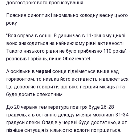
довгострокового прогнозування.
Пояснив синоптик і аномально холодну весну цього
року.
"Вся справа в сонці. В даний час в 11-річному циклі
воно знаходиться на найнижчому рівні активності.
Такого низького рівня не було приблизно 110 років", -
розповів Горбань,
пише Obozrevatel.
А оскільки в
червні
сонце підніметься вище над
горизонтом, то низька його активність нівелюється.
Це дозволяє говорити, що вже перший місяць літа
буде досить спекотним.
До 20 червня температура повітря буде 26-28
градусів, а в останню декаду місяця можливі і 31-34
градуси спеки. Опадів у червні буде достатньо, а от
пізніше ситуація із кількістю вологи погіршиться.