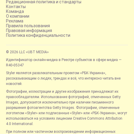
Редакционная политика и стандарты
Контакты
Команда
О компании
Реклама
Правила пользования
Правовая информация
Политика конфиденциальности
© 2026 LLC «UBT MEDIA»
Идентификатор онлайн-медиа в Реестре субъектов в сфере медиа —
R40-05347
Styler является развлекательным проектом «РБК-Украина»,
рассказывающим о людях, трендах и всё, что интересно читать вне
новостей.
Фотографии, иллюстрации и другие изображения принадлежат их
правообладателям. Использование фотографий, отмеченных Getty
Images, допускается исключительно при наличии письменного
разрешения фотоагентства Getty Images. Фотографии, отмеченные
логотипом «Styler» или подписанные «Styler» или «РБК-Украина», могут
использоваться на условиях лицензии Creative Commons Attribution
4.0 International.
При полном или частичном воспроизведении информационных