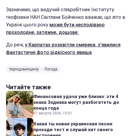
Зазначимо, що ведучий співробітник Інституту
геофізики НАН Світлана Бойченко вважає, що літо в
Україні цього року
може бути несподівано
прохолодне, затяжне, дощове.
До речі,
у Карпатах розквітли смереки, з'явилися
фантастичні фото рідкісного явища
.
Укргидометцентр
Погода
Читайте также
Финансовая удача уже близко: эти 4
знака Зодиака могут разбогатеть до
конца года
07 августа 2026, 19:51
Какая ты новая украинская песня:
проходи тест и слушай хит своего
настроения