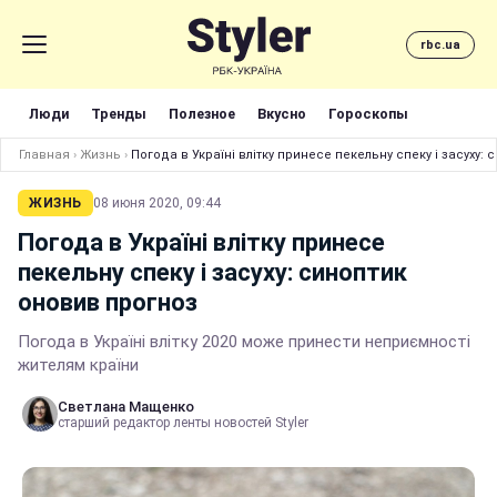
rbc.ua
Люди
Тренды
Полезное
Вкусно
Гороскопы
Главная
›
Жизнь
›
Погода в Україні влітку принесе пекельну спеку і засуху:
ЖИЗНЬ
08 июня 2020, 09:44
Погода в Україні влітку принесе
пекельну спеку і засуху: синоптик
оновив прогноз
Погода в Україні влітку 2020 може принести неприємності
жителям країни
Светлана Мащенко
старший редактор ленты новостей Styler