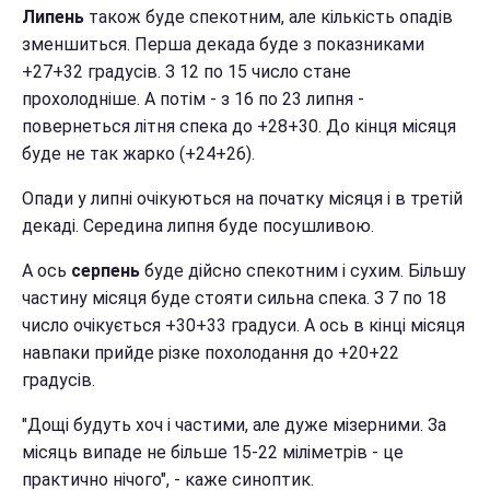
Липень
також буде спекотним, але кількість опадів
зменшиться. Перша декада буде з показниками
+27+32 градусів. З 12 по 15 число стане
прохолодніше. А потім - з 16 по 23 липня -
повернеться літня спека до +28+30. До кінця місяця
буде не так жарко (+24+26).
Опади у липні очікуються на початку місяця і в третій
декаді. Середина липня буде посушливою.
А ось
серпень
буде дійсно спекотним і сухим. Більшу
частину місяця буде стояти сильна спека. З 7 по 18
число очікується +30+33 градуси. А ось в кінці місяця
навпаки прийде різке похолодання до +20+22
градусів.
"Дощі будуть хоч і частими, але дуже мізерними. За
місяць випаде не більше 15-22 міліметрів - це
практично нічого", - каже синоптик.