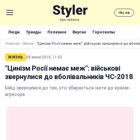
rbc.ua
Люди
Тренды
Полезное
Вкусно
Гороскопы
Главная
›
Жизнь
›
"Цинізм Росії немає меж": військові звернулися до вболі
ЖИЗНЬ
08 июня 2018, 11:02
"Цинізм Росії немає меж": військові
звернулися до вболівальників ЧС-2018
Бійці звернулися до тих, хто збирається їхати до країни-
агресора