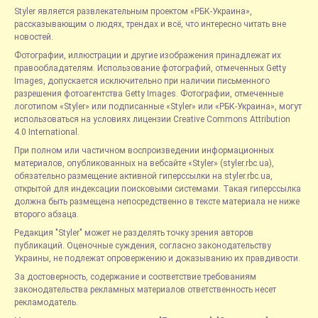
Styler является развлекательным проектом «РБК-Украина»,
рассказывающим о людях, трендах и всё, что интересно читать вне
новостей.
Фотографии, иллюстрации и другие изображения принадлежат их
правообладателям. Использование фотографий, отмеченных Getty
Images, допускается исключительно при наличии письменного
разрешения фотоагентства Getty Images. Фотографии, отмеченные
логотипом «Styler» или подписанные «Styler» или «РБК-Украина», могут
использоваться на условиях лицензии Creative Commons Attribution
4.0 International.
При полном или частичном воспроизведении информационных
материалов, опубликованных на вебсайте «Styler» (styler.rbc.ua),
обязательно размещение активной гиперссылки на styler.rbc.ua,
открытой для индексации поисковыми системами. Такая гиперссылка
должна быть размещена непосредственно в тексте материала не ниже
второго абзаца.
Редакция "Styler" может не разделять точку зрения авторов
публикаций. Оценочные суждения, согласно законодательству
Украины, не подлежат опровержению и доказыванию их правдивости.
За достоверность, содержание и соответствие требованиям
законодательства рекламных материалов ответственность несет
рекламодатель.