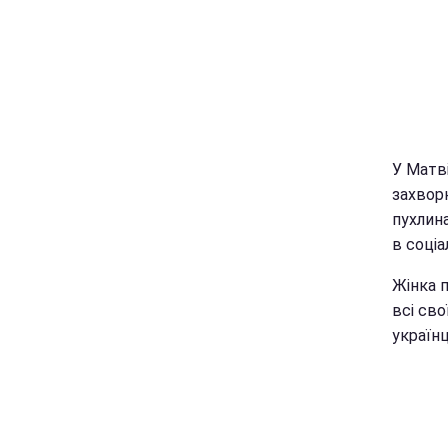
У Матв
захвор
пухлина
в соці
Жінка 
всі св
україн