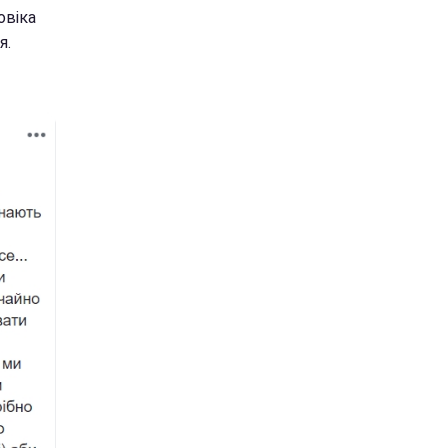
овіка
я.