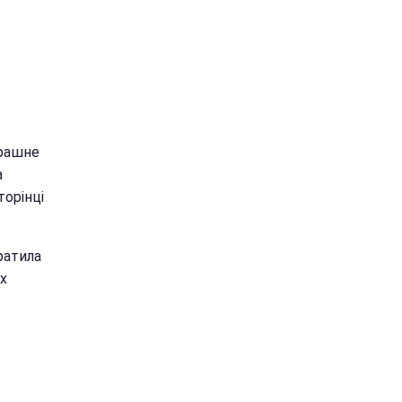
трашне
а
торінці
ратила
х