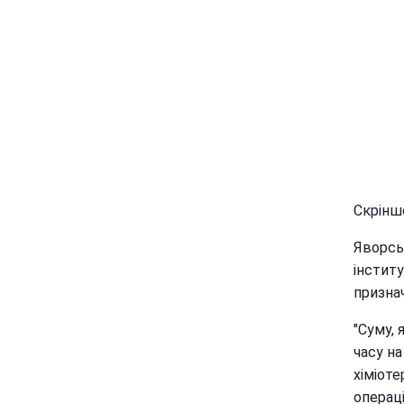
Скрінш
Яворсь
інститу
признач
"Суму, 
часу на
хіміоте
операці