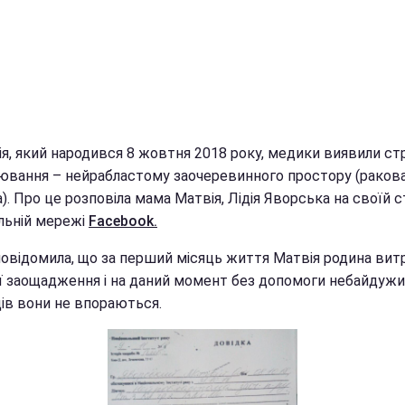
ія, який народився 8 жовтня 2018 року, медики виявили с
ювання – нейрабластому заочеревинного простору (раков
). Про це розповіла мама Матвія, Лідія Яворська на своїй с
альній мережі
Facebook.
повідомила, що за перший місяць життя Матвія родина вит
ої заощадження і на даний момент без допомоги небайдужи
ців вони не впораються.