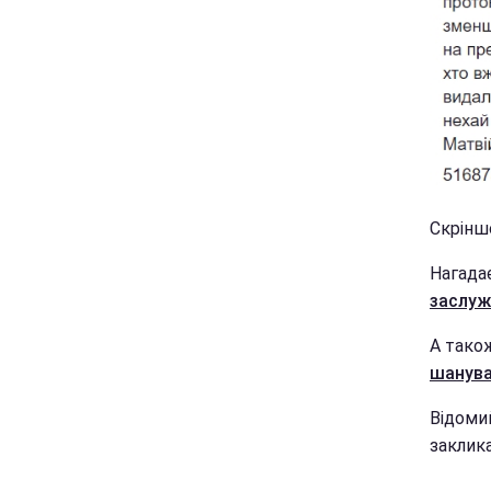
Скрінш
Нагада
заслуж
А тако
шанува
Відоми
заклика