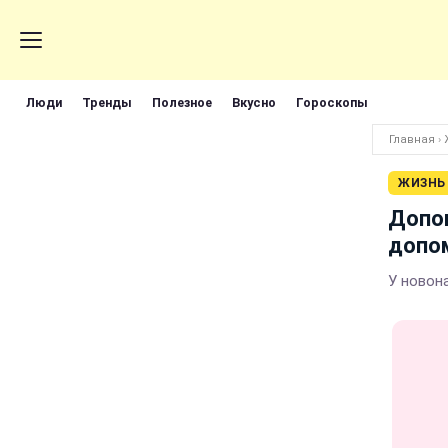
Люди
Тренды
Полезное
Вкусно
Гороскопы
Главная
›
ЖИЗНЬ
Допом
допо
У новон