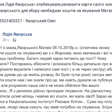
ла Лідія Яворська і опублікувала реквізити карти свого чол
ворського для збору необхідних коштів на лікування Матві
5523420327 - Яворський Олег