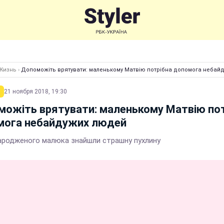
Жизнь
›
Допоможіть врятувати: маленькому Матвію потрібна допомога небай
21 ноября 2018, 19:30
ожіть врятувати: маленькому Матвію по
мога небайдужих людей
ародженого малюка знайшли страшну пухлину