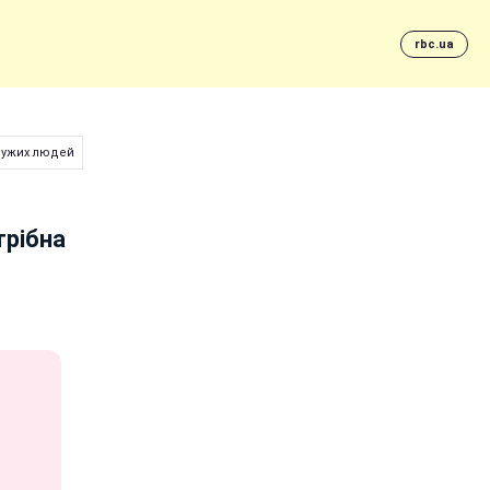
rbc.ua
дужих людей
трібна