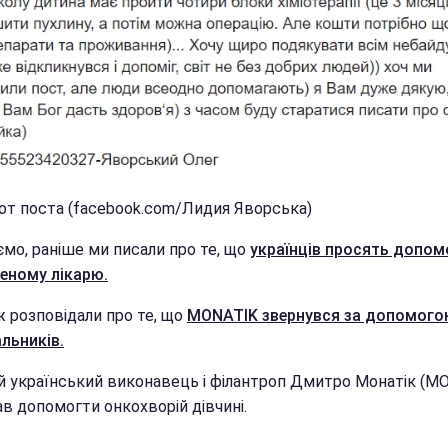
от поста (facebook.com/Лидия Яворська)
ємо, раніше ми писали про те, що
українців просять допом
еному лікарю.
ж розповідали про те, що
MONATIK звернувся за допомого
льників.
й український виконавець і філантроп Дмитро Монатік (M
в допомогти онкохворій дівчині.