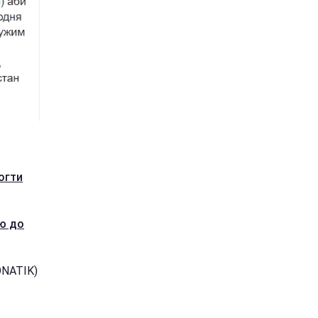
огти
ю до
ONATIK)