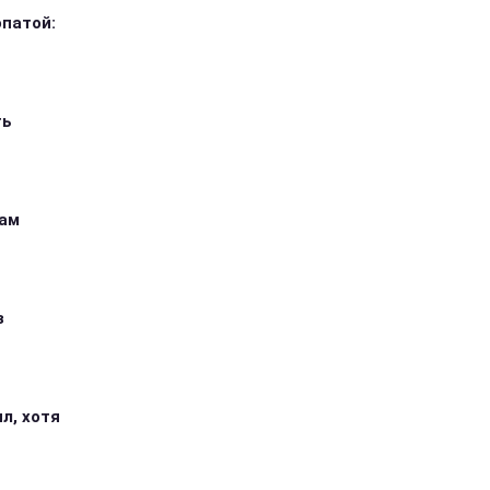
опатой:
ть
кам
з
л, хотя