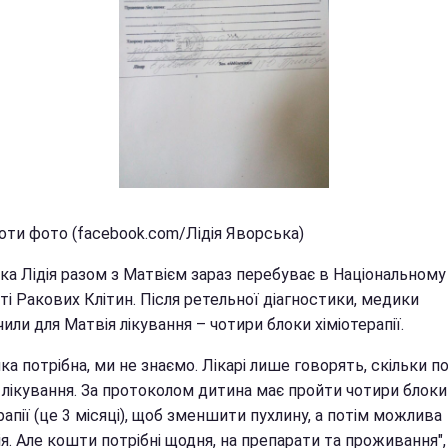
оти фото (facebook.com/Лідія Яворська)
ка Лідія разом з Матвієм зараз перебуває в Національному
ті Ракових Клітин. Після ретельної діагностики, медики
или для Матвія лікування – чотири блоки хіміотерапії.
яка потрібна, ми не знаємо. Лікарі лише говорять, скільки п
 лікування. За протоколом дитина має пройти чотири блоки
рапії (це 3 місяці), щоб зменшити пухлину, а потім можлива
я. Але кошти потрібні щодня, на препарати та проживання",