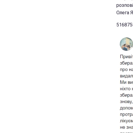
розпові
Олега Я
516875