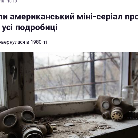
8 · 10:10
ли американський міні-серіал пр
 усі подробиці
овернулася в 1980-ті