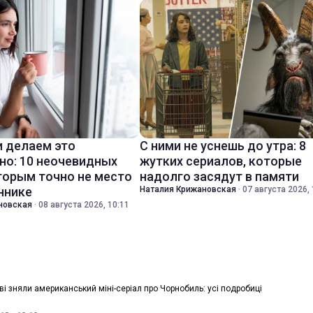
 делаем это
С ними не уснешь до утра: 8
но: 10 неочевидных
жутких сериалов, которые
торым точно не место
надолго засядут в памяти
ннике
Наталия Крижановская
·
07 августа 2026, 
новская
·
08 августа 2026, 10:11
ві зняли американський міні-серіал про Чорнобиль: усі подробиці