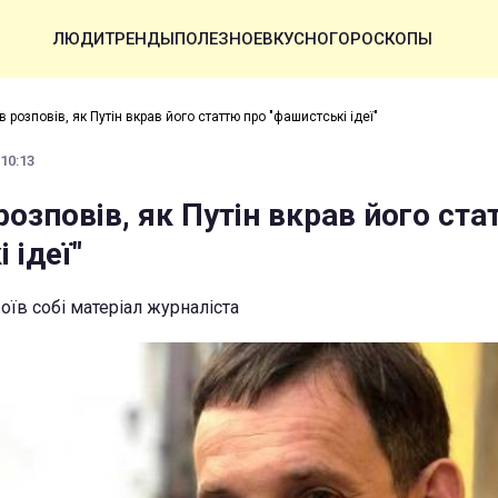
ЛЮДИ
ТРЕНДЫ
ПОЛЕЗНОЕ
ВКУСНО
ГОРОСКОПЫ
 розповів, як Путін вкрав його статтю про "фашистські ідеї"
 10:13
озповів, як Путін вкрав його ста
 ідеї"
їв собі матеріал журналіста