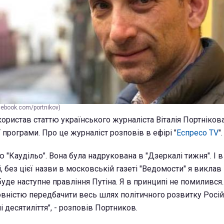
cebook.com/portnikov)
ористав статтю українського журналіста Віталія Портнікова
програми. Про це журналіст розповів в ефірі "
Еспресо TV
".
тю "Каудільо". Вона була надрукована в "Дзеркалі тижня". І в
 без цієї назви в московській газеті "Ведомости" я виклав ц
буде наступне правління Путіна. Я в принципі не помилився..
овністю передбачити весь шлях політичного розвитку Росій
і десятиліття", - розповів Портников.