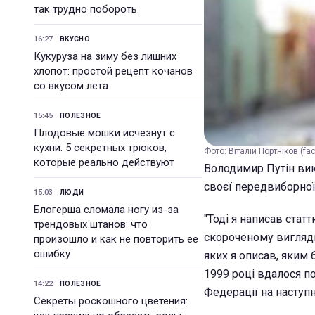
так трудно побороть
16:27
ВКУСНО
Кукуруза на зиму без лишних
хлопот: простой рецепт кочанов
со вкусом лета
15:45
ПОЛЕЗНОЕ
Плодовые мошки исчезнут с
кухни: 5 секретных трюков,
Фото: Віталій Портніков (fa
которые реально действуют
Володимир Путін вик
своєї передвиборної 
15:03
ЛЮДИ
Блогерша сломала ногу из-за
"Тоді я написав стат
трендовых штанов: что
скороченому вигляді,
произошло и как не повторить ее
ошибку
яких я описав, яким 
1999 році вдалося п
14:22
ПОЛЕЗНОЕ
Федерації на наступн
Секреты роскошного цветения: