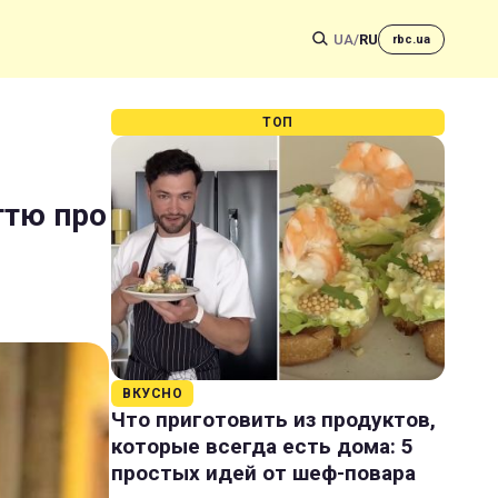
UA
/
RU
rbc.ua
ТОП
ттю про
ВКУСНО
Что приготовить из продуктов,
которые всегда есть дома: 5
простых идей от шеф-повара