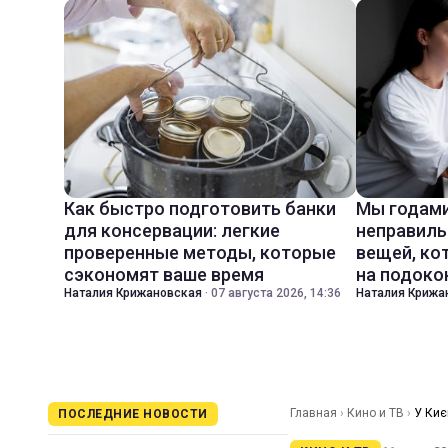
Как быстро подготовить банки
Мы годами
для консервации: легкие
неправиль
проверенные методы, которые
вещей, ко
сэкономят ваше время
на подоко
Наталия Крижановская
·
07 августа 2026, 14:36
Наталия Крижа
Главная
›
Кино и ТВ
›
У Киє
ПОСЛЕДНИЕ НОВОСТИ