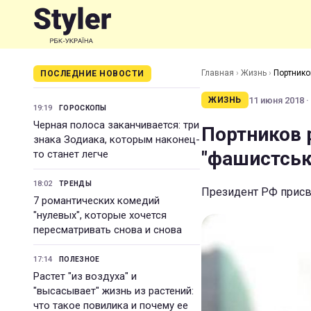
Главная
›
Жизнь
›
Портников
ПОСЛЕДНИЕ НОВОСТИ
11 июня 2018 ·
ЖИЗНЬ
19:19
ГОРОСКОПЫ
Черная полоса заканчивается: три
Портников р
знака Зодиака, которым наконец-
"фашистські
то станет легче
18:02
ТРЕНДЫ
Президент РФ присво
7 романтических комедий
"нулевых", которые хочется
пересматривать снова и снова
17:14
ПОЛЕЗНОЕ
Растет "из воздуха" и
"высасывает" жизнь из растений:
что такое повилика и почему ее