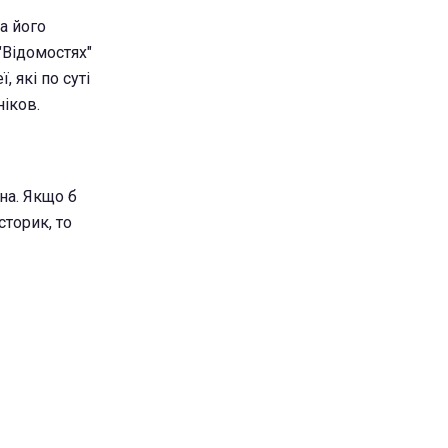
а його
 "Відомостях"
, які по суті
ніков.
на. Якщо б
сторик, то