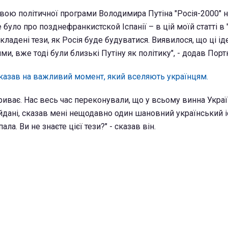
овою політичної програми Володимира Путіна "Росія-2000" н
е було про позднефранкистской Іспанії – в цій моїй статті в
ладені тези, як Росія буде будуватися. Виявилося, що ці ідеї
и, вже тоді були близькі Путіну як політику", - додав Порт
казав на важливий момент, який вселяють українцям.
риває. Нас весь час переконували, що у всьому винна Украї
йдані, сказав мені нещодавно один шановний український і
ала. Ви не знаєте цієї тези?" - сказав він.