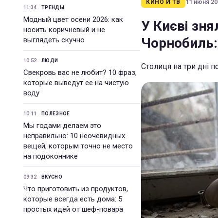
11 июня 201
КИНО И ТВ
11:34
ТРЕНДЫ
Модный цвет осени 2026: как
У Києві зня
носить коричневый и не
Чорнобиль:
выглядеть скучно
10:52
ЛЮДИ
Столиця на три дні п
Свекровь вас не любит? 10 фраз,
которые выведут ее на чистую
воду
10:11
ПОЛЕЗНОЕ
Мы годами делаем это
неправильно: 10 неочевидных
вещей, которым точно не место
на подоконнике
09:32
ВКУСНО
Что приготовить из продуктов,
которые всегда есть дома: 5
простых идей от шеф-повара