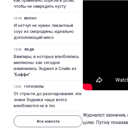
как правильно обрезать розы,
чтобы не навредить кусту
13:39
ВКУСНО
И кетчуп не нужен: пикантный
соус из смородины, идеально
дополняющий мясо
12:55
ЛЮДИ
Вампиры, в которых влюблялись
миллионы: как сегодня
изменились Энджел и Спайк из
"Баффи"
12:01
ГОРОСКОПЫ
От страсти до разочарования: эти
знаки Зодиака чаще всего
влюбляются не в тех
Журналіст зазначив,
Все новости
цілях. Путіну показа