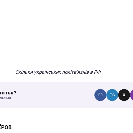
Скільки українських політв'язнів в РФ
татья?
FB
TG
X
узьями