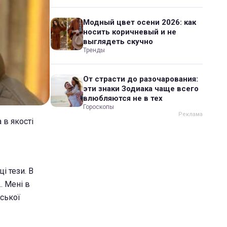
Модный цвет осени 2026: как
носить коричневый и не
выглядеть скучно
Тренды
От страсти до разочарования:
эти знаки Зодиака чаще всего
влюбляются не в тех
Гороскопы
 в якості
і тези. В
. Мені в
ської