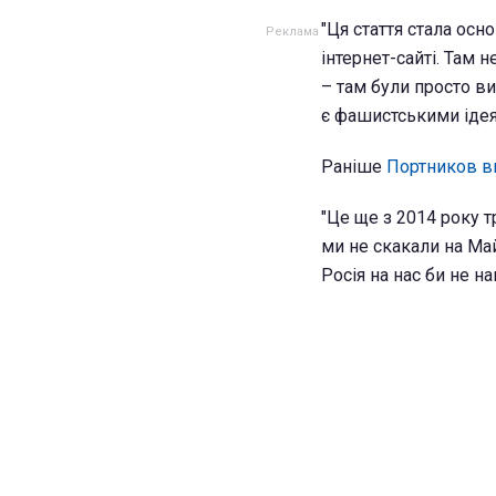
"Ця стаття стала осн
інтернет-сайті. Там н
– там були просто вик
є фашистськими ідеям
Раніше
Портников в
"Це ще з 2014 року т
ми не скакали на Ма
Росія на нас би не нап