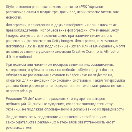
Styler является развлекательным проектом «РБК-Украина»,
рассказывающим о людях, трендах и всё, что интересно читать вне
новостей.
Фотографии, иллюстрации и другие изображения принадлежат их
правообладателям. Использование фотографий, отмеченных Getty
Images, допускается исключительно при наличии письменного
разрешения фотоагентства Getty Images. Фотографии, отмеченные
логотипом «Styler» или подписанные «Styler» или «РБК-Украина», могут
использоваться на условиях лицензии Creative Commons Attribution
4.0 International.
При полном или частичном воспроизведении информационных
материалов, опубликованных на вебсайте «Styler» (styler.rbc.ua),
обязательно размещение активной гиперссылки на styler.rbc.ua,
открытой для индексации поисковыми системами. Такая гиперссылка
должна быть размещена непосредственно в тексте материала не ниже
второго абзаца.
Редакция "Styler" может не разделять точку зрения авторов
публикаций. Оценочные суждения, согласно законодательству
Украины, не подлежат опровержению и доказыванию их правдивости.
За достоверность, содержание и соответствие требованиям
законодательства рекламных материалов ответственность несет
рекламодатель.