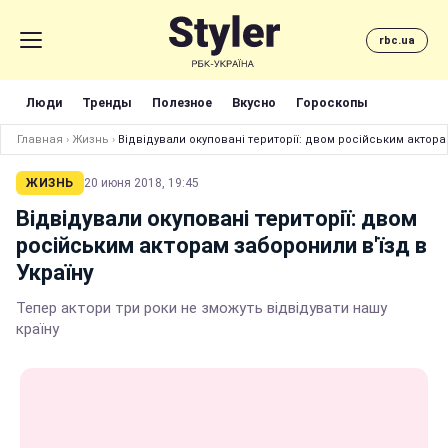
rbc.ua
Люди
Тренды
Полезное
Вкусно
Гороскопы
Главная
›
Жизнь
›
Відвідували окуповані території: двом російським актора
ЖИЗНЬ
20 июня 2018, 19:45
Відвідували окуповані території: двом
російським акторам заборонили в'їзд в
Україну
Тепер актори три роки не зможуть відвідувати нашу
країну