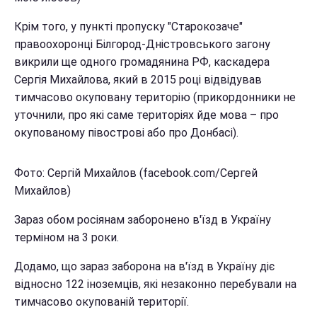
Крім того, у пункті пропуску "Старокозаче"
правоохоронці Білгород-Дністровського загону
викрили ще одного громадянина РФ, каскадера
Сергія Михайлова, який в 2015 році відвідував
тимчасово окуповану територію (прикордонники не
уточнили, про які саме територіях йде мова – про
окупованому півострові або про Донбасі).
Фото: Сергій Михайлов (facebook.com/Сергей
Михайлов)
Зараз обом росіянам заборонено в'їзд в Україну
терміном на 3 роки.
Додамо, що зараз заборона на в'їзд в Україну діє
відносно 122 іноземців, які незаконно перебували на
тимчасово окупованій території.