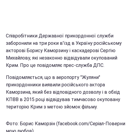
Співробітники Державної прикордонної служби
заборонили на три роки в'їзд в Україну російському
акторові Борису Каморзину і каскадерові Сергію
Михайлову, які незаконно відвідували окупований
Крим. Про це повідомляє прес-служба ДПС.
Повідомляється, що в аеропорту "Жуляни"
прикордонники виявили російського актора
Каморзина, який без відповідного дозволу і в обхід
КПВВ в 2015 році відвідував тимчасово окуповану
територію Крим з метою зйомок фільму.
Фото: Борис Каморзін (facebook.com/Серіал-Поверни
мою любов)