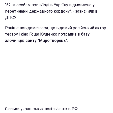
"52-м особам при в'їзді в Україну відмовлено у
перетинанні державного кордону", - зазначили в
ДПСУ.
Раніше повідомлялося, що відомий російський актор
театру і кіно Гоша Кущенко
потрапив в базу
злочинців сайту "Миротворець".
Скільки українських політв'язнів в РФ