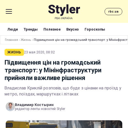
rbc.ua
Люди
Тренды
Полезное
Вкусно
Гороскопы
Главная
›
Жизнь
›
Підвищення цін на громадський транспорт: у Мінінфрас
ЖИЗНЬ
23 мая 2020, 08:02
Підвищення цін на громадський
транспорт: у Мінінфраструктури
прийняли важливе рішення
Владислав Криклій розповів, що буде з цінами на проїзд у
метро, поїздах, маршрутках і літаках
Владимир Костырин
редактор ленты новостей Styler