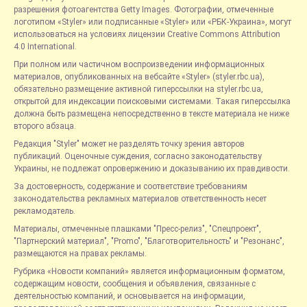
разрешения фотоагентства Getty Images. Фотографии, отмеченные
логотипом «Styler» или подписанные «Styler» или «РБК-Украина», могут
использоваться на условиях лицензии Creative Commons Attribution
4.0 International.
При полном или частичном воспроизведении информационных
материалов, опубликованных на вебсайте «Styler» (styler.rbc.ua),
обязательно размещение активной гиперссылки на styler.rbc.ua,
открытой для индексации поисковыми системами. Такая гиперссылка
должна быть размещена непосредственно в тексте материала не ниже
второго абзаца.
Редакция "Styler" может не разделять точку зрения авторов
публикаций. Оценочные суждения, согласно законодательству
Украины, не подлежат опровержению и доказыванию их правдивости.
За достоверность, содержание и соответствие требованиям
законодательства рекламных материалов ответственность несет
рекламодатель.
Материалы, отмеченные плашками "Пресс-релиз", "Спецпроект",
"Партнерский материал", "Promo", "Благотворительность" и "Резонанс",
размещаются на правах рекламы.
Рубрика «Новости компаний» является информационным форматом,
содержащим новости, сообщения и объявления, связанные с
деятельностью компаний, и основывается на информации,