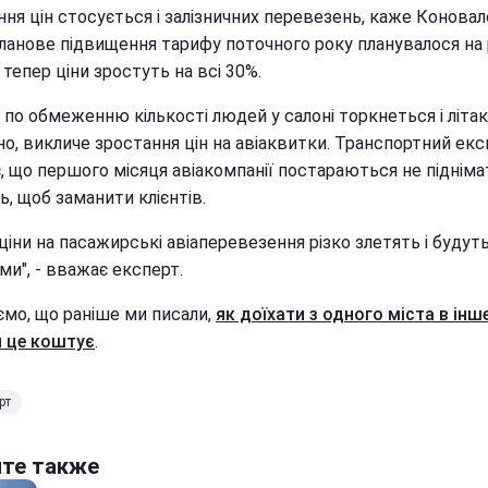
ня цін стосується і залізничних перевезень, каже Коновал
ланове підвищення тарифу поточного року планувалося на 
 тепер ціни зростуть на всі 30%.
по обмеженню кількості людей у салоні торкнеться і літакі
о, викличе зростання цін на авіаквитки. Транспортний екс
, що першого місяця авіакомпанії постараються не підніма
ь, щоб заманити клієнтів.
ціни на пасажирські авіаперевезення різко злетять і будут
и", - вважає експерт.
ємо, що раніше ми писали,
як доїхати з одного міста в інше
и це коштує
.
рт
йте также