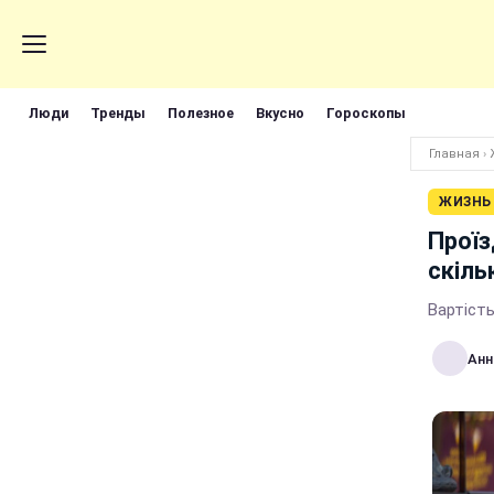
Люди
Тренды
Полезное
Вкусно
Гороскопы
Главная
›
ЖИЗНЬ
Проїз
скіль
Вартість
Анн