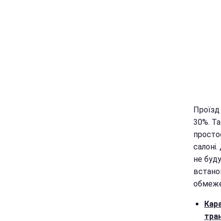
Проїзд 
30%. Та
просто
салоні.
не буд
встанов
обмеже
Кара
тра