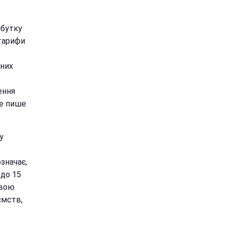
ибутку
 тарифи
тних
ення
це пише
у
значає,
 до 15
евою
ємств,