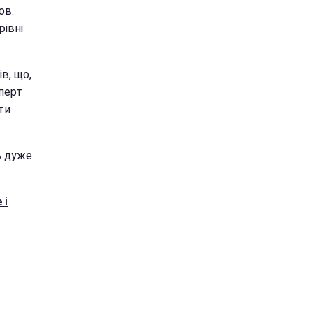
ов.
рівні
в, що,
перт
ти
ь дуже
 і