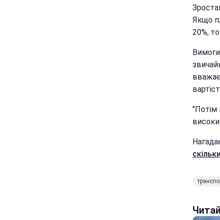
Зростан
Якщо п
20%, то
Вимоги 
звичайн
вважає
вартіст
"Потім 
високим
Нагада
скільк
транспо
Чита