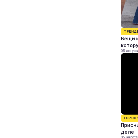
ТРЕНД
Вещи к
котор
05 август
ГОРОС
Присни
деле
05 август