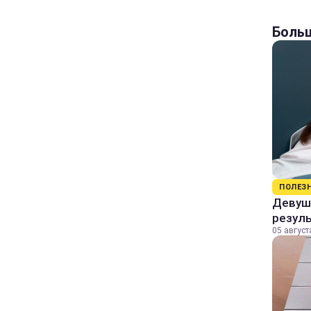
Больш
ПОЛЕЗ
Девушк
резул
05 август