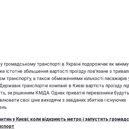
у громадському транспорті в Україні подорожчає як мініму
ке істотне збільшення вартості проїзду пов'язане з трива
єм транспорту, а також обмеженнями кількості пасажирів 
 Державні транспортні компанії в Києві вартість проїзду пі
уть, за рішенням КМДА. Однак приватні перевізники будут
лювати свої ціни виходячи з завданих збитків і існуючих
нь.
нтин у Києві: коли відкриють метро і запустять громад
нспорт