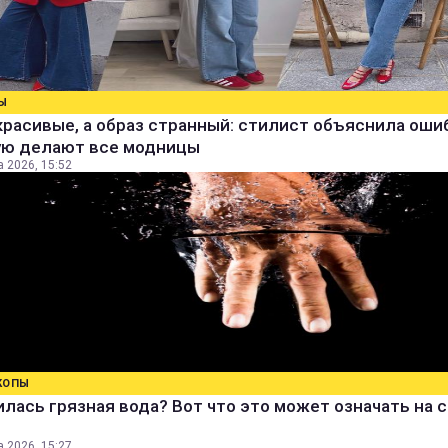
Ы
расивые, а образ странный: стилист объяснила ошиб
ую делают все модницы
а 2026, 15:52
КОПЫ
лась грязная вода? Вот что это может означать на 
а 2026, 15:27