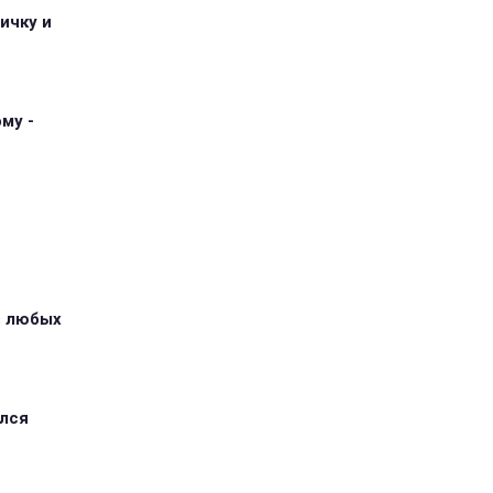
ичку и
му -
з любых
ился