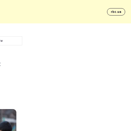
rbc.ua
ти
: