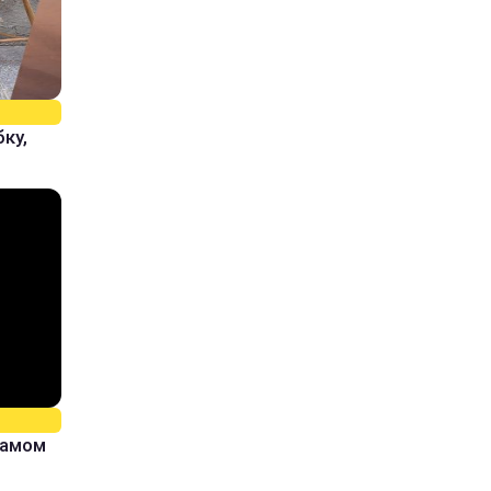
ку,
самом