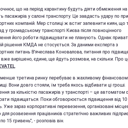
точнює, що на період карантину будуть діяти обмеження на
ть пасажирів у салоні транспорту. Це завдасть удару по пр
ортних компаній. Мер столиці ж встиг запевнити киян, що
їзд у громадському транспорті Києва після повноцінного
лення його роботи підвищувати не планують. Однак прива
ій рішення КМДА не стосується. За даними експерта з
ортних питань В'ячеслава Коновалова, питання про підвищ
 вже вирішено, єдине, ще йдуть розмови, на скільки. Про 
EVATEL
.
менше третина ринку перебуває в жахливому фінансовом
щі. Вони довго стояли, їм треба якось відбивати ці гроші.
ння за кількістю пасажирів у транспорті – це автоматом о
рати підвищаться. Поки обговорюється підвищення від 10
ь. Уже зараз корпоративні перевезення, організовані місц
 для розвезення працівників стратегічно важливих підпри
по 15 гривень", - розповів він.