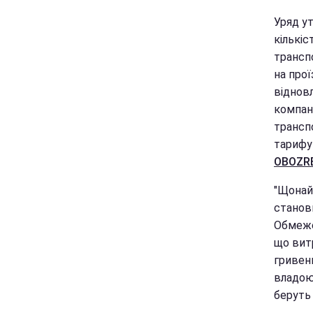
Уряд у
кількіс
трансп
на про
віднов
компан
трансп
тарифу
OBOZR
"Щонай
станови
Обмеже
що вит
гривен
владою
беруть 