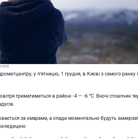
.com)
рометцентру, у п'ятницю, 1 грудня, в Києві з самого ранку і
вітря триматиметься в районі -4 — -6 °C. Вночі стовпчик 
адусів.
овається за хмарами, а опади моментально будуть замерзат
желедицею.