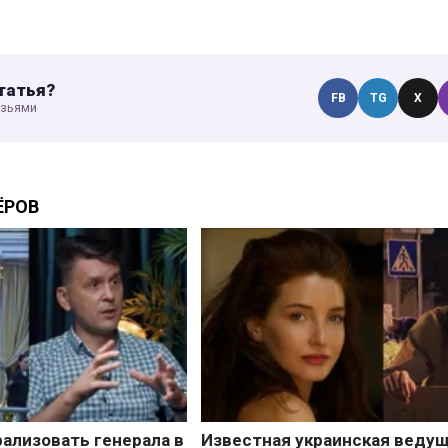
татья?
FB
TG
X
узьями