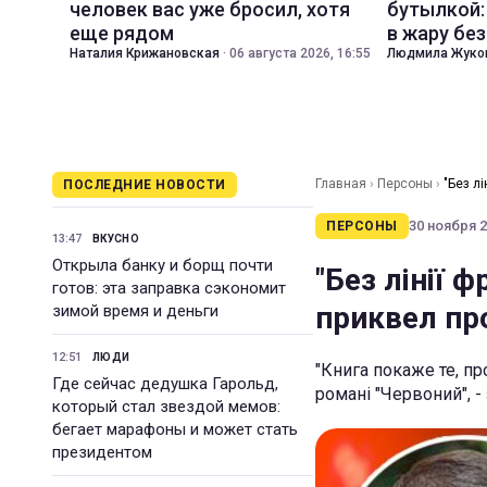
человек вас уже бросил, хотя
бутылкой:
еще рядом
в жару бе
Наталия Крижановская
·
06 августа 2026, 16:55
Людмила Жуко
Главная
›
Персоны
›
"Без л
ПОСЛЕДНИЕ НОВОСТИ
30 ноября 2
ПЕРСОНЫ
13:47
ВКУСНО
Открыла банку и борщ почти
"Без лінії 
готов: эта заправка сэкономит
приквел пр
зимой время и деньги
12:51
ЛЮДИ
"Книга покаже те, п
Где сейчас дедушка Гарольд,
романі "Червоний", 
который стал звездой мемов:
бегает марафоны и может стать
президентом