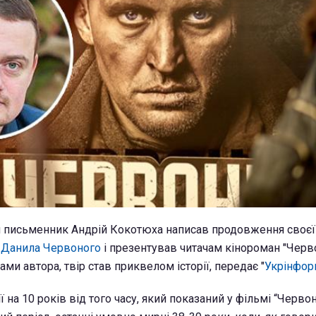
й письменник Андрій Кокотюха написав продовження своєї
 Данила Червоного
і презентував читачам кінороман "Черв
вами автора, твір став приквелом історії, передає "
Укрінфор
 на 10 років від того часу, який показаний у фільмі “Червони