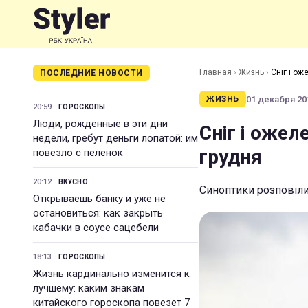
Главная
›
Жизнь
›
Сніг і ож
ПОСЛЕДНИЕ НОВОСТИ
01 декабря 201
ЖИЗНЬ
20:59
ГОРОСКОПЫ
Люди, рожденные в эти дни
Сніг і ожел
недели, гребут деньги лопатой: им
грудня
повезло с пеленок
20:12
ВКУСНО
Синоптики розповіли 
Открываешь банку и уже не
остановиться: как закрыть
кабачки в соусе сацебели
18:13
ГОРОСКОПЫ
Жизнь кардинально изменится к
лучшему: каким знакам
китайского гороскопа повезет 7