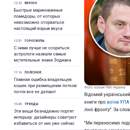
12:22
ВКУСНО
Быстрые маринованные
помидоры, от которых
невозможно оторваться:
настоящий взрыв вкуса
12:01
ГОРОСКОПЫ
С ними лучше не ссориться:
астрологи назвали самые
мстительные знаки Зодиака
11:16
ПОЛЕЗНОЕ
Главная ошибка владельцев
кошек при размещении лотков:
Фото: колаж РБК-Україна
почти все ее делают
Відомий українськи
книги про
воїна УПА
10:40
ТРЕНДЫ
лінії фронту". За сло
Эти вещи безнадежно портят
интерьер: дизайнеры советуют
"Ми переносимо події
избавиться от них уже сейчас