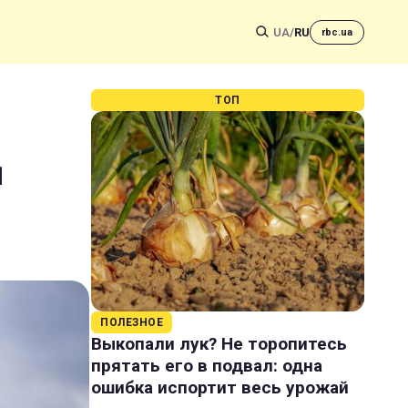
UA
/
RU
rbc.ua
ТОП
1
ПОЛЕЗНОЕ
Выкопали лук? Не торопитесь
прятать его в подвал: одна
ошибка испортит весь урожай