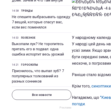
доме: зачем и что там внутри
14:58
ТРЕНДЫ
Не спешите выбрасывать одежду:
7 вещей, которые спасут вас,
если вес поменялся
У народному календа
14:53
ПОЛЕЗНОЕ
Выкопали лук? Не торопитесь
У народі цей день н
прятать его в подвал: одна
усієї зими. Якщо зра
ошибка испортит весь урожай
бути середині зими, 
неохоче, з погрозами
14:21
ГОРОСКОПЫ
Приснилось, что выпал зуб? 7
Раніше стало відомо
популярных толкований из
разных сонников
Крім того,
синоптики
Все новости
Нагадаємо, що
"Киев
погоди
.