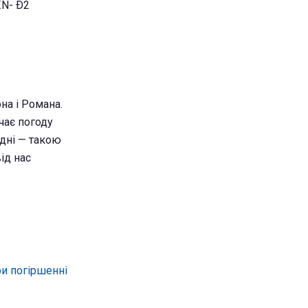
на і Романа.
чає погоду
вдні — такою
ід нас
ри погіршенні