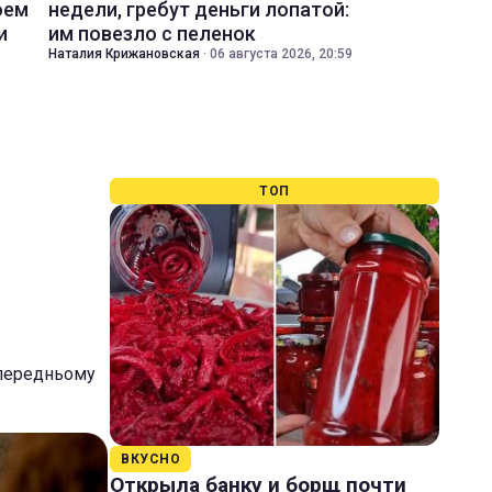
оем
недели, гребут деньги лопатой:
и
им повезло с пеленок
Наталия Крижановская
·
06 августа 2026, 20:59
ТОП
опередньому
ВКУСНО
Открыла банку и борщ почти