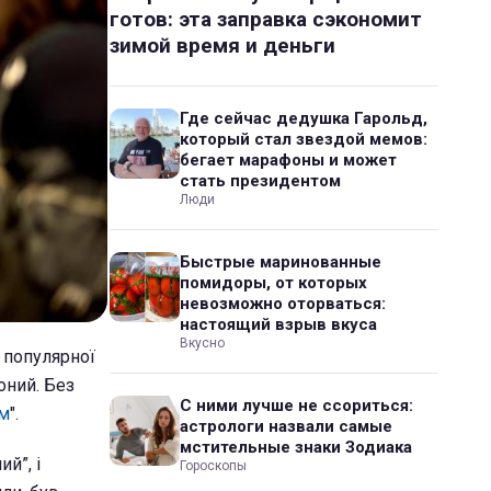
готов: эта заправка сэкономит
зимой время и деньги
Где сейчас дедушка Гарольд,
который стал звездой мемов:
бегает марафоны и может
стать президентом
Люди
Быстрые маринованные
помидоры, от которых
невозможно оторваться:
настоящий взрыв вкуса
Вкусно
 популярної
оний. Без
С ними лучше не ссориться:
м
".
астрологи назвали самые
мстительные знаки Зодиака
й”, і
Гороскопы