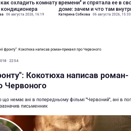
 как охладить комнату
времени" и спрятала ее в св
з кондиционера
доме: зачем и что там внутр
ва
·
06 августа 2026, 16:19
Катерина Собкова
·
06 августа 2026, 15:33
інії фронту": Кокотюха написав роман-приквел про Червоного
018 · 22:54
фронту": Кокотюха написав роман-
о Червоного
ро що немає ані в попередньому фільмі "Червоний", ані в п
- зазначив письменник