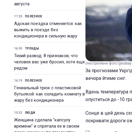
августа
17:25
ПОЛЕЗНОЕ
Адская поездка отменяется: как
выжить в поезде без
кондиционера в сильную жару
16:55
ТРЕНДЫ
Тихий развод: 8 признаков, что
человек вас уже бросил, хотя еще
Ілюстративне фото (pixabay
рядом
За прогнозами Укргід
вечора йтиме сніг.
16:19
ПОЛЕЗНОЕ
Гениальный трюк с пластиковой
Вдень температура по
бутылкой: как охладить комнату в
опуститься до -10 гр
жару без кондиционера
Сонце в цей день сх
15:33
ЛЮДИ
Женщина сделала "капсулу
покривати дороги о
времени" и спрятала ее в своем