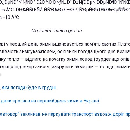
Скріншот: meteo.gov.ua
рі у перший день зими вшановується пам'ять святих Плато
азивають зимоуказателем, оскільки погода цього дня визна
нку тепло — відлига на початку зими, холод і хурделиця опі
а якщо під вечір завоет, закрутить заметіль — то піде зима в
.
,
яка погода буде в грудні
.
 дали прогноз на перший день зими в Україні
.
автодор" закликав не паркувати транспорт вздовж доріг п