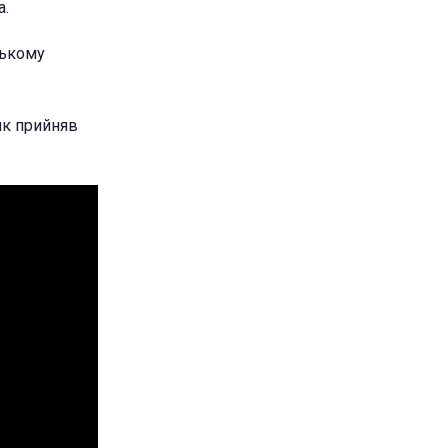
а.
ському
ик прийняв