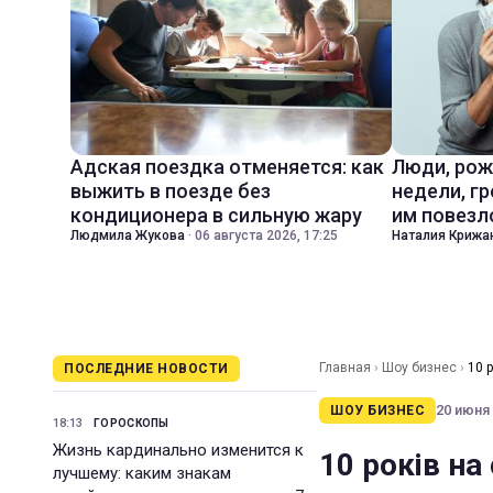
Адская поездка отменяется: как
Люди, рож
выжить в поезде без
недели, гр
кондиционера в сильную жару
им повезл
Людмила Жукова
·
06 августа 2026, 17:25
Наталия Крижа
Главная
›
Шоу бизнес
›
10 р
ПОСЛЕДНИЕ НОВОСТИ
20 июня 
ШОУ БИЗНЕС
18:13
ГОРОСКОПЫ
Жизнь кардинально изменится к
10 років на
лучшему: каким знакам