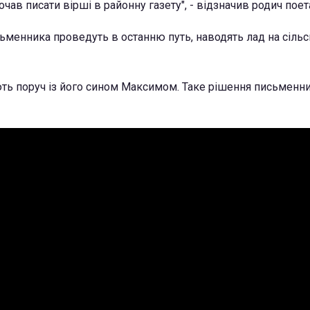
почав писати вірші в районну газету", - відзначив родич поет
сьменника проведуть в останню путь, наводять лад на сіль
ть поруч із його сином Максимом. Таке рішення письменн