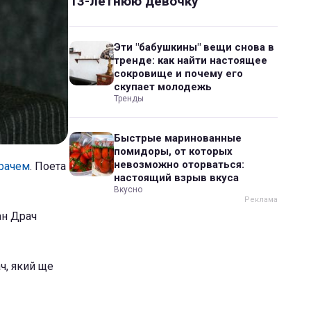
13-летнюю девочку
Эти "бабушкины" вещи снова в
тренде: как найти настоящее
сокровище и почему его
скупает молодежь
Тренды
Быстрые маринованные
помидоры, от которых
невозможно оторваться:
рачем
. Поета
настоящий взрыв вкуса
Вкусно
ан Драч
ч, який ще