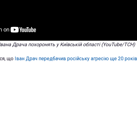
 Івана Драча похоронять у Київській області (YouTube/ТСН)
ся, що
Іван Драч передбачив російську агресію ще 20 рокі