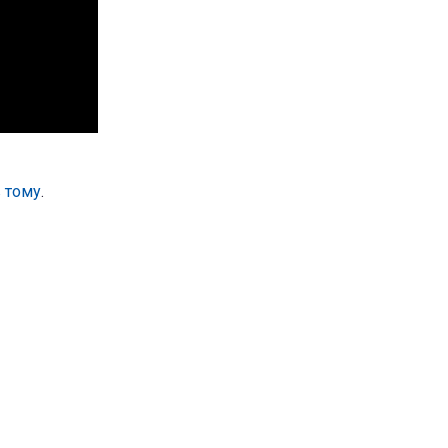
в тому
.