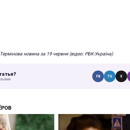
Термінова новина за 19 червня (відео: РБК-Україна)
татья?
FB
TG
X
узьями