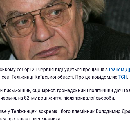
ському соборі 21 червня відбудеться прощання з
Іваном Д
 селі Теліжинці Київської області. Про це повідомляє
ТСН
.
й письменник, сценарист, громадський і політичний діяч Ів
 червня, на 82-му році життя, після тривалої хвороби.
иве у Теліжинцях, зокрема і його племінник Володимир Дра
вся про талант письменника.