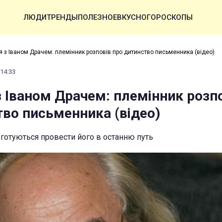
ЛЮДИ
ТРЕНДЫ
ПОЛЕЗНОЕ
ВКУСНО
ГОРОСКОПЫ
 з Іваном Драчем: племінник розповів про дитинство письменника (відео)
 14:33
 Іваном Драчем: племінник розп
тво письменника (відео)
а готуються провести його в останню путь