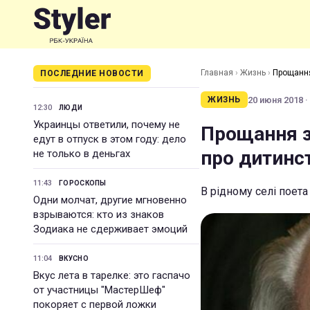
Главная
›
Жизнь
›
Прощання
ПОСЛЕДНИЕ НОВОСТИ
20 июня 2018 ·
ЖИЗНЬ
12:30
ЛЮДИ
Украинцы ответили, почему не
Прощання з
едут в отпуск в этом году: дело
про дитинс
не только в деньгах
11:43
ГОРОСКОПЫ
В рідному селі поет
Одни молчат, другие мгновенно
взрываются: кто из знаков
Зодиака не сдерживает эмоций
11:04
ВКУСНО
Вкус лета в тарелке: это гаспачо
от участницы "МастерШеф"
покоряет с первой ложки