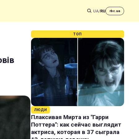
UA
/
RU
rbc.ua
ТОП
овів
ЛЮДИ
Плаксивая Мирта из "Гарри
Поттера": как сейчас выглядит
актриса, которая в 37 сыграла