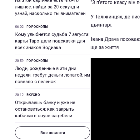
На этой картинке есть что-то
"З п’ятого класу він 
лишнее: найди за 20 секунд и
узнай, насколько ты внимателен
У Теліжинцях, де пи
цвинтарі.
06:02
ГОРОСКОПЫ
Кому улыбнется судьба 7 августа:
Івана Драча поховаю
карты Таро дали подсказки для
ще за життя.
всех знаков Зодиака
20:59
ГОРОСКОПЫ
Люди, рожденные в эти дни
недели, гребут деньги лопатой: им
повезло с пеленок
20:12
ВКУСНО
Открываешь банку и уже не
остановиться: как закрыть
кабачки в соусе сацебели
Все новости