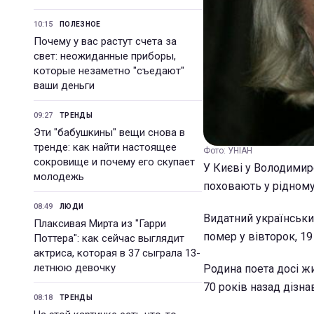
10:15
ПОЛЕЗНОЕ
Почему у вас растут счета за
свет: неожиданные приборы,
которые незаметно "съедают"
ваши деньги
09:27
ТРЕНДЫ
Эти "бабушкины" вещи снова в
тренде: как найти настоящее
Фото: УНІАН
сокровище и почему его скупает
У Києві у Володимир
молодежь
поховають у рідному
08:49
ЛЮДИ
Видатний українськи
Плаксивая Мирта из "Гарри
помер у вівторок, 19
Поттера": как сейчас выглядит
актриса, которая в 37 сыграла 13-
летнюю девочку
Родина поета досі ж
70 років назад дізна
08:18
ТРЕНДЫ