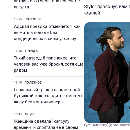
китайского гороскопа повезет 7
Styler пропонує вам 
августа
ювілей
17:25
ПОЛЕЗНОЕ
Адская поездка отменяется: как
выжить в поезде без
кондиционера в сильную жару
16:55
ТРЕНДЫ
Тихий развод: 8 признаков, что
человек вас уже бросил, хотя еще
рядом
16:19
ПОЛЕЗНОЕ
Гениальный трюк с пластиковой
бутылкой: как охладить комнату в
жару без кондиционера
15:33
ЛЮДИ
Женщина сделала "капсулу
Гурт "Антитіла" (фото: antyti
времени" и спрятала ее в своем