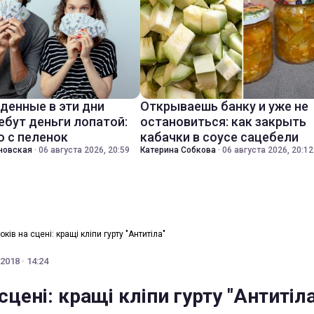
денные в эти дни
Открываешь банку и уже не
ебут деньги лопатой:
остановиться: как закрыть
о с пеленок
кабачки в соусе сацебели
новская
·
06 августа 2026, 20:59
Катерина Собкова
·
06 августа 2026, 20:12
оків на сцені: кращі кліпи гурту "Антитіла"
2018 · 14:24
 сцені: кращі кліпи гурту "Антитіла