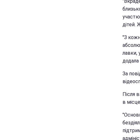
"Вкраде
близько
участю
дітей. 
"З кож
абсолют
лавки, 
додала 
За пов
відеос
Після в
в місце
"Основн
бездіял
підтри
адмініс