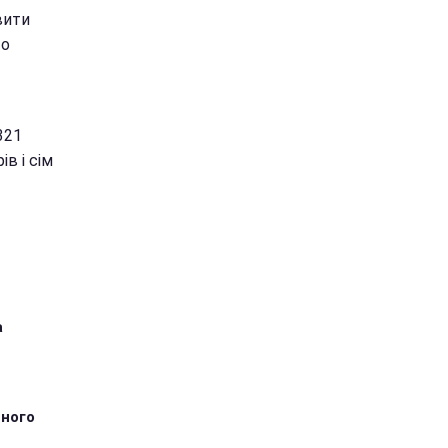
вити
то
321
в і сім
а
тного