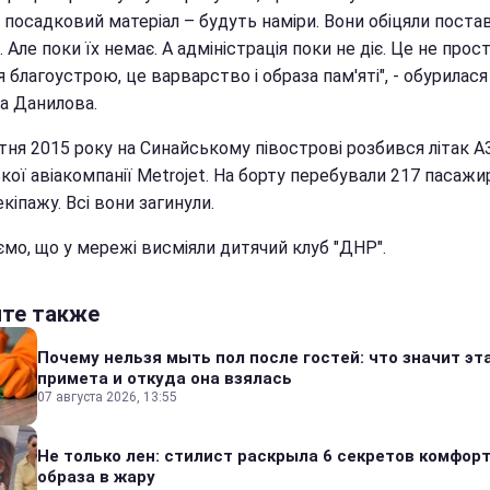
 посадковий матеріал – будуть наміри. Вони обіцяли поста
 Але поки їх немає. А адміністрація поки не діє. Це не прос
 благоустрою, це варварство і образа пам'яті", - обурилася
на Данилова.
тня 2015 року на Синайському півострові розбився літак A
кої авіакомпанії Metrojet. На борту перебували 217 пасажирі
екіпажу. Всі вони загинули.
ємо, що у мережі висміяли дитячий клуб "ДНР".
йте также
Почему нельзя мыть пол после гостей: что значит эт
примета и откуда она взялась
07 августа 2026, 13:55
Не только лен: стилист раскрыла 6 секретов комфор
образа в жару