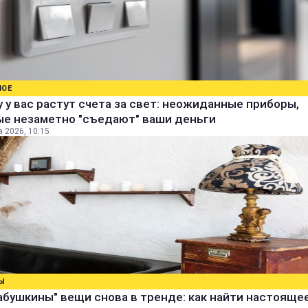
НОЕ
 у вас растут счета за свет: неожиданные приборы,
ые незаметно "съедают" ваши деньги
а 2026, 10:15
Ы
абушкины" вещи снова в тренде: как найти настояще