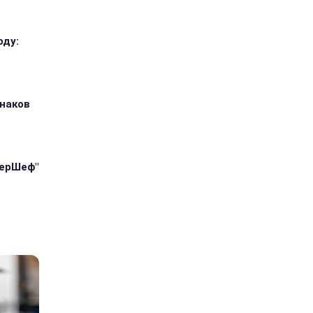
оду:
знаков
терШеф"