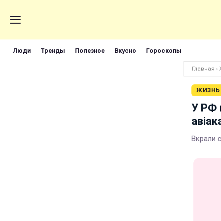
Люди
Тренды
Полезное
Вкусно
Гороскопы
Главная
›
ЖИЗНЬ
У РФ 
авіак
Вкрали с