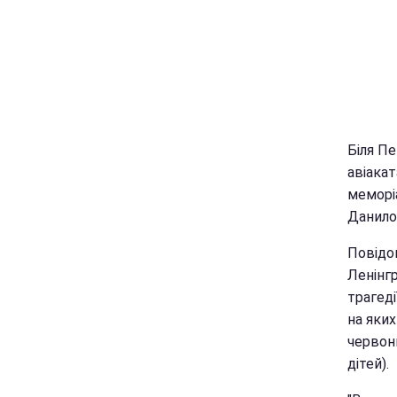
Біля П
авіака
меморі
Данило
Повідо
Ленінгр
трагеді
на яких
червони
дітей).