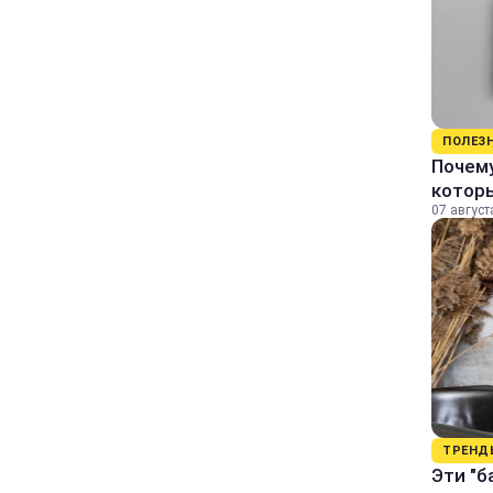
ПОЛЕЗ
Почему
котор
07 август
ТРЕНД
Эти "б