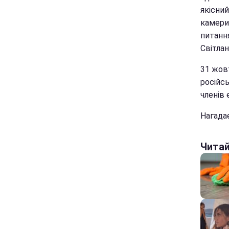
якісний
камери.
питання
Світла
31 жов
російсь
членів 
Нагада
Чита