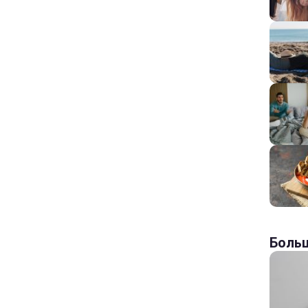
Больш