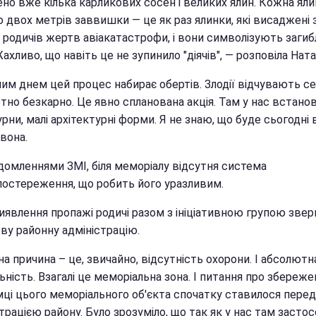
но вже кілька карликових сосен і великих ялин. Кожна яли
 двох метрів заввишки — це як раз ялинки, які висаджені 
 родичів жертв авіакатастрофи, і вони символізують загиб
Жахливо, що навіть це не зупинило "діячів", — розповіла Ната
ним днем цей процес набирає обертів. Злодії відчувають с
но безкарно. Це явно спланована акція. Там у нас встанов
урни, малі архітектурні форми. Я не знаю, що буде сьогодні вн
вона.
ідомленнями ЗМІ, біля меморіалу відсутня система
постереження, що робить його уразливим.
иявлення пропажі родичі разом з ініціативною групою звер
ву районну адміністрацію.
а причина – це, звичайно, відсутність охорони. І абсолютн
ьність. Взагалі це меморіальна зона. І питання про збережен
мці цього меморіального об'єкта спочатку ставилося перед
трацією району. Було зрозуміло, що так як у нас там засто