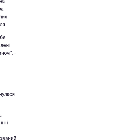
на
за
лих
ля.
ебе
лені
очі", -
нулася
а
ні і
сований