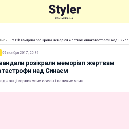
Жизнь
›
У РФ вандали розікрали меморіал жертвам авіакатастрофи над Синає
09 ноября 2017, 20:36
вандали розікрали меморіал жертвам
атастрофи над Синаєм
аджанці карликових сосен і великих ялин