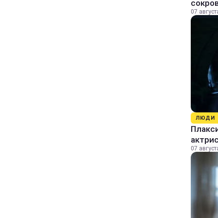
сокро
07 август
ЛЮДИ
Плакси
актрис
07 август