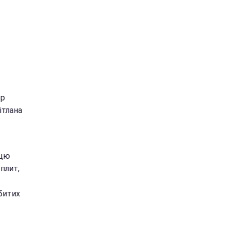
ор
ітлана
ицю
плит,
вбитих