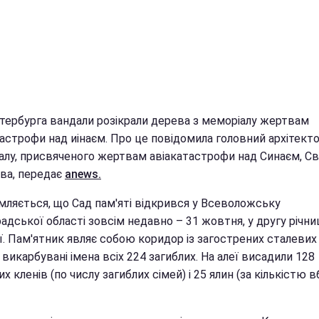
етербурга вандали розікрали дерева з меморіалу жертвам
тастрофи над иінаєм. Про це повідомила головний архітект
алу, присвяченого жертвам авіакатастрофи над Синаєм, Св
ва, передає
anews.
мляється, що Сад пам'яті відкрився у Всеволожську
адської області зовсім недавно – 31 жовтня, у другу річн
ї. Пам'ятник являє собою коридор із загострених сталевих 
 викарбувані імена всіх 224 загиблих. На алеї висадили 128
х кленів (по числу загиблих сімей) і 25 ялин (за кількістю 