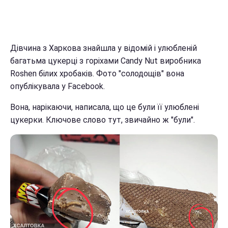
Дівчина з Харкова знайшла у відомій і улюбленій
багатьма цукерці з горіхами Candy Nut виробника
Roshen білих хробаків. Фото "солодощів" вона
опублікувала у Facebook.
Вона, нарікаючи, написала, що це були її улюблені
цукерки. Ключове слово тут, звичайно ж "були".