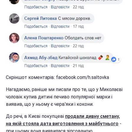
Скріншот коментарів: facebook.com/h.saltovka
Нагадаємо, раніше ми писали про те, що у Миколаєві
чоловік купив дитині печиво популярної марки і
виявив, що у ньому є черв'яки і кокони.
До речі, в Києві покупцеві
продали дивну сметану,
на якій стояла дата виготовлення з майбутнього
-
при цьому вона виявилася зіпсованою.