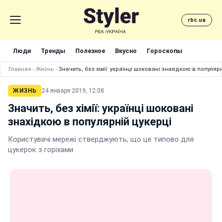
rbc.ua
Люди
Тренды
Полезное
Вкусно
Гороскопы
Главная
›
Жизнь
›
Значить, без хімії: українці шоковані знахідкою в популяр
ЖИЗНЬ
24 января 2019, 12:08
Значить, без хімії: українці шоковані
знахідкою в популярній цукерці
Користувачі мережі стверджують, що це типово для
цукерок з горіхами