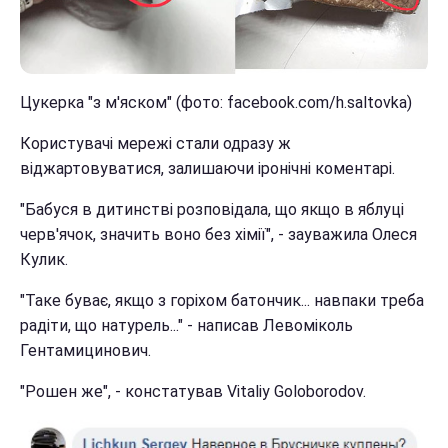
Цукерка "з м'яском" (фото: facebook.com/h.saltovka)
Користувачі мережі стали одразу ж
віджартовуватися, залишаючи іронічні коментарі.
"Бабуся в дитинстві розповідала, що якщо в яблуці
черв'ячок, значить воно без хімії", - зауважила Олеся
Кулик.
"Таке буває, якщо з горіхом батончик... навпаки треба
радіти, що натурель..." - написав Левоміколь
Гентамицинович.
"Рошен же", - констатував Vitaliy Goloborodov.