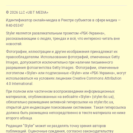
© 2026 LLC «UBT MEDIA»
Идентификатор онлайн-медиа в Реестре субъектов в сфере медиа —
R40-05347
Styler является развлекательным проектом «РБК-Украина»,
рассказывающим о людях, трендах и всё, что интересно читать вне
новостей.
Фотографии, иллюстрации и другие изображения принадлежат их
правообладателям. Использование фотографий, отмеченных Getty
Images, допускается исключительно при наличии письменного
разрешения фотоагентства Getty Images. Фотографии, отмеченные
логотипом «Styler» или подписанные «Styler» или «РБК-Украина», могут
использоваться на условиях лицензии Creative Commons Attribution
4.0 International.
При полном или частичном воспроизведении информационных
материалов, опубликованных на вебсайте «Styler» (styler.rbc.ua),
обязательно размещение активной гиперссылки на styler.rbc.ua,
открытой для индексации поисковыми системами. Такая гиперссылка
должна быть размещена непосредственно в тексте материала не ниже
второго абзаца.
Редакция "Styler" может не разделять точку зрения авторов
публикаций. Оценочные суждения, согласно законодательству