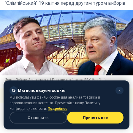
"Олімпійський" 19 квітня перед другим туром виборів
Фото: Дебати Зеленського і Порошенко (колаж РБК-Україна)
🍪
Мы используем cookie
✕
Поделиться
Мы используем файлы cookie для анализа трафика и
персонализации контента. Прочитайте нашу Политику
конфиденциальности.
Подробнее
Отклонить
Принять все