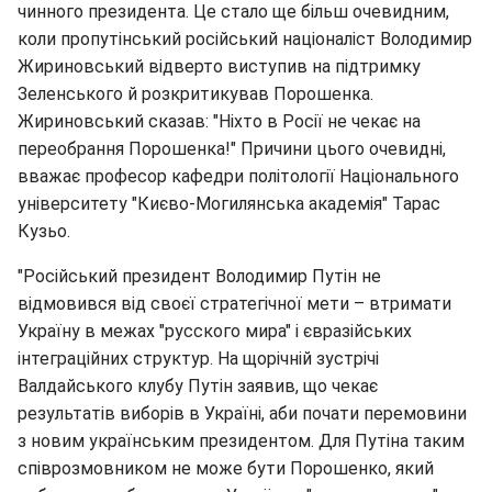
чинного президента. Це стало ще більш очевидним,
коли пропутінський російський націоналіст Володимир
Жириновський відверто виступив на підтримку
Зеленського й розкритикував Порошенка.
Жириновський сказав: "Ніхто в Росії не чекає на
переобрання Порошенка!" Причини цього очевидні,
вважає професор кафедри політології Національного
університету "Києво-Могилянська академія" Тарас
Кузьо.
"Російський президент Володимир Путін не
відмовився від своєї стратегічної мети – втримати
Україну в межах "русского мира" і євразійських
інтеграційних структур. На щорічній зустрічі
Валдайського клубу Путін заявив, що чекає
результатів виборів в Україні, аби почати перемовини
з новим українським президентом. Для Путіна таким
співрозмовником не може бути Порошенко, який