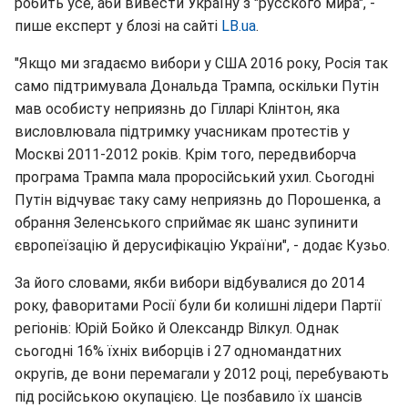
робить усе, аби вивести Україну з "русского мира", -
пише експерт у блозі на сайті
LB.ua
.
"Якщо ми згадаємо вибори у США 2016 року, Росія так
само підтримувала Дональда Трампа, оскільки Путін
мав особисту неприязнь до Гілларі Клінтон, яка
висловлювала підтримку учасникам протестів у
Москві 2011-2012 років. Крім того, передвиборча
програма Трампа мала проросійський ухил. Сьогодні
Путін відчуває таку саму неприязнь до Порошенка, а
обрання Зеленського сприймає як шанс зупинити
європеїзацію й дерусифікацію України", - додає Кузьо.
За його словами, якби вибори відбувалися до 2014
року, фаворитами Росії були би колишні лідери Партії
регіонів: Юрій Бойко й Олександр Вілкул. Однак
сьогодні 16% їхніх виборців і 27 одномандатних
округів, де вони перемагали у 2012 році, перебувають
під російською окупацією. Це позбавило їх шансів