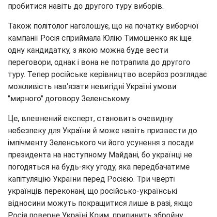
пробитися навіть до другого туру виборів.
Також політолог наголошує, що на початку виборчої
кампанії Росія сприймала Юлію Тимошенко як іще
одну кандидатку, з якою можна буде вести
переговори, однак і вона не потрапила до другого
туру. Тепер російське керівництво всерйоз розглядає
можливість нав’язати невигідні Україні умови
"мирного" договору Зеленському.
Це, впевнений експерт, становить очевидну
небезпеку для України й може навіть призвести до
імпічменту Зеленського чи його усунення з посади
президента на наступному Майдані, бо українці не
погодяться на будь-яку угоду, яка передбачатиме
капітуляцію України перед Росією. Три чверті
українців переконані, що російсько-українські
відносини можуть покращитися лише в разі, якщо
Росія поверне Україні Крим, припинить збройну