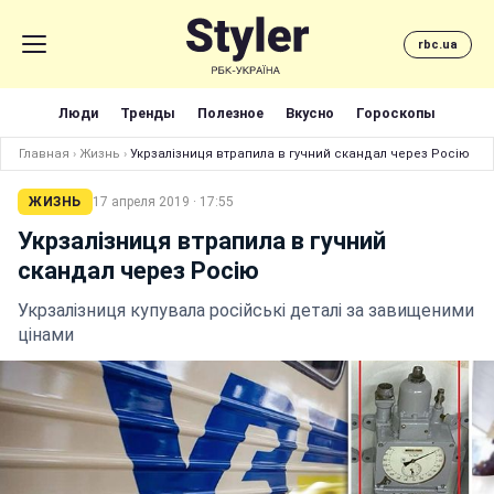
rbc.ua
Люди
Тренды
Полезное
Вкусно
Гороскопы
Главная
›
Жизнь
›
Укрзалізниця втрапила в гучний скандал через Росію
ЖИЗНЬ
17 апреля 2019 · 17:55
Укрзалізниця втрапила в гучний
скандал через Росію
Укрзалізниця купувала російські деталі за завищеними
цінами