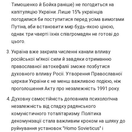
Тимошенко й Бойка раніше) не погодиться на
капітуляцію України. Лише 15% українців
погодилися би поступитися перед усіма вимогами
Путіна, аби встановити мир будь-якою ціною,
однак три чверті їхніх співгромадян не готові до
цього.
Україна вже закрила численні канали впливу
російської м’якої сили й завдяки отриманню
православної автокефалії зможе позбутися
духовного впливу Росії. Утворення Православної
церкви України є не менш важливою подією, ніж
проголошення Акту про незалежність 1991 року.
Духовну самостійність доповнила психологічна
незалежність від спадку радянського
комуністичного тоталітаризму. Політика
декомунізації стала важливим кроком на шляху до
руйнування установок "Homo Sovieticus" і