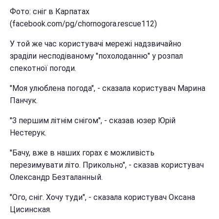
Фото: сніг в Карпатах
(facebook.com/pg/chornogora.rescue112)
У той же час користувачі мережі надзвичайно
зраділи несподіваному "похолоданню" у розпал
спекотної погоди.
"Моя улюблена погода", - сказала користувач Марина
Панчук.
"З першим літнім снігом", - сказав юзер Юрій
Нестерук.
"Бачу, вже в наших горах є можливість
перезимувати літо. Прикольно", - сказав користувач
Олександр Безталанный.
"Ого, сніг. Хочу туди", - сказала користувач Оксана
Цисинская.