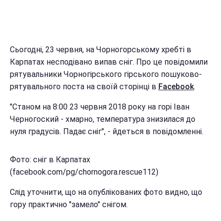
Сьогодні, 23 червня, на Чорногорському хребті в
Карпатах несподівано випав сніг. Про це повідомили
рятувальники Чорногірського гірського пошуково-
рятувального поста на своїй сторінці в
Facebook
.
"Станом на 8:00 23 червня 2018 року на горі Іван
Черногоский - хмарно, температура знизилася до
нуля градусів. Падає сніг", - йдеться в повідомленні.
Фото: сніг в Карпатах
(facebook.com/pg/chornogora.rescue112)
Слід уточнити, що на опублікованих фото видно, що
гору практично "замело" снігом.