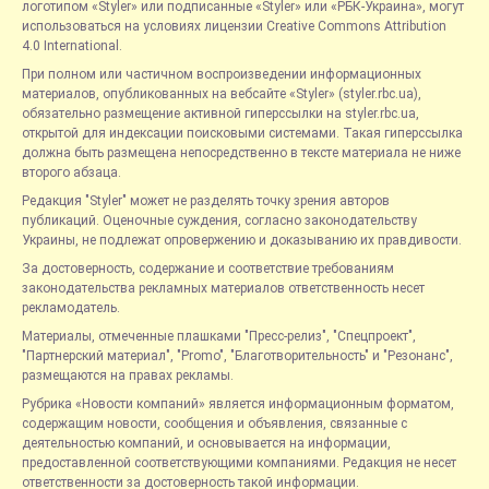
логотипом «Styler» или подписанные «Styler» или «РБК-Украина», могут
использоваться на условиях лицензии Creative Commons Attribution
4.0 International.
При полном или частичном воспроизведении информационных
материалов, опубликованных на вебсайте «Styler» (styler.rbc.ua),
обязательно размещение активной гиперссылки на styler.rbc.ua,
открытой для индексации поисковыми системами. Такая гиперссылка
должна быть размещена непосредственно в тексте материала не ниже
второго абзаца.
Редакция "Styler" может не разделять точку зрения авторов
публикаций. Оценочные суждения, согласно законодательству
Украины, не подлежат опровержению и доказыванию их правдивости.
За достоверность, содержание и соответствие требованиям
законодательства рекламных материалов ответственность несет
рекламодатель.
Материалы, отмеченные плашками "Пресс-релиз", "Спецпроект",
"Партнерский материал", "Promo", "Благотворительность" и "Резонанс",
размещаются на правах рекламы.
Рубрика «Новости компаний» является информационным форматом,
содержащим новости, сообщения и объявления, связанные с
деятельностью компаний, и основывается на информации,
предоставленной соответствующими компаниями. Редакция не несет
ответственности за достоверность такой информации.