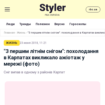
rbc.ua
Люди
Тренды
Полезное
Вкусно
Гороскопы
Главная
›
Жизнь
›
"З першим літнім снігом": похолодання в Карпатах виклик
ЖИЗНЬ
23 июня 2018, 11:21
"З першим літнім снігом": похолодання
в Карпатах викликало ажіотаж у
мережі (фото)
Сніг випав в одному з районів Карпат