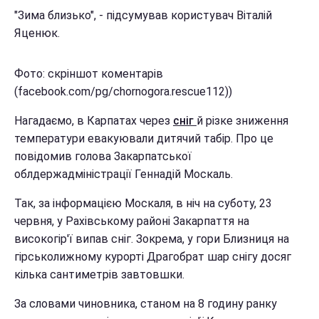
"Зима близько", - підсумував користувач Віталій
Яценюк.
Фото: скріншот коментарів
(facebook.com/pg/chornogora.rescue112))
Нагадаємо, в Карпатах через
сніг
й різке зниження
температури евакуювали дитячий табір. Про це
повідомив голова Закарпатської
облдержадміністрації Геннадій Москаль.
Так, за інформацією Москаля, в ніч на суботу, 23
червня, у Рахівському районі Закарпаття на
високогір'ї випав сніг. Зокрема, у гори Близниця на
гірськолижному курорті Драгобрат шар снігу досяг
кілька сантиметрів завтовшки.
За словами чиновника, станом на 8 годину ранку