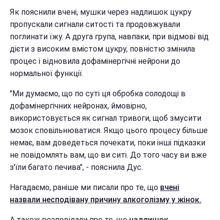
Як пояснили вчені, мушки через надлишок цукру
пропускали сигнали ситості та продовжували
поглинати їжу. А друга група, навпаки, при відмові від
дієти з високим вмістом цукру, повністю змінила
процес і відновила дофамінергічні нейрони до
нормальної функції.
"Ми думаємо, що по суті ця обробка солодощі в
дофамінергічних нейронах, ймовірно,
використовується як сигнал тривоги, щоб змусити
мозок сповільнюватися. Якщо цього процесу більше
немає, вам доведеться почекати, поки інші підказки
не повідомлять вам, що ви ситі. До того часу ви вже
з'їли багато печива", - пояснила Дус.
Нагадаємо, раніше ми писали про те, що
вчені
назвали несподівану причину алкоголізму у жінок.
А також розповідали про те, що
надлишок