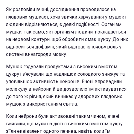
Як розповіли вчені, дослідження проводилося на
плодових мушках і, хоча звички харчування у мушок і
людини відрізняються, є деякі подібності. Організм
мушки, так само, як і організм людини, покладається
на нервові контури, щоб обробити смак цукру. До них
відноситься дофамін, який відіграє ключову роль у
системі винагороди мозку.
Мушок годували продуктами з високим вмістом
цукру і з'ясували, що надлишок солодкого знижує та
уповільнює активність нейронів. Вчені впровадили
молекулу в нейрони й це дозволило їм активуватися
до того ж рівня, який виникає у здорових плодових
мушок з використанням світла.
Коли нейрони були активовані таким чином, вчені
виявили, що мухи на дієті з високим вмістом цукру
з'їли еквівалент одного печива, навіть коли їм