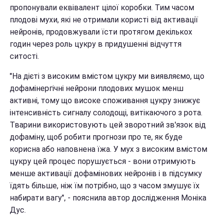
пропонували еквівалент цілої коробки. Тим часом
плодові мухи, які не отримали користі від активації
нейронів, продовжували їсти протягом декількох
годин через роль цукру в придушенні відчуття
ситості.
"На дієті з високим вмістом цукру ми виявляємо, що
дофамінергічні нейрони плодових мушок менш
активні, тому що високе споживання цукру знижує
інтенсивність сигналу солодощі, витікаючого з рота.
Тварини використовують цей зворотний зв'язок від
дофаміну, щоб робити прогнози про те, як буде
корисна або наповнена їжа. У мух з високим вмістом
цукру цей процес порушується - вони отримують
менше активації дофамінових нейронів і в підсумку
їдять більше, ніж їм потрібно, що з часом змушує їх
набирати вагу", - пояснила автор дослідження Моніка
Дус.