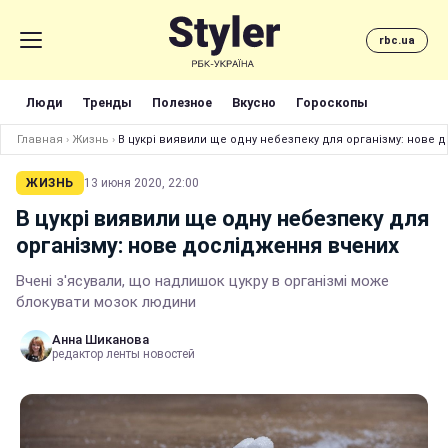
rbc.ua
Люди
Тренды
Полезное
Вкусно
Гороскопы
Главная
›
Жизнь
›
В цукрі виявили ще одну небезпеку для організму: нове 
ЖИЗНЬ
13 июня 2020, 22:00
В цукрі виявили ще одну небезпеку для
організму: нове дослідження вчених
Вчені з'ясували, що надлишок цукру в організмі може
блокувати мозок людини
Анна Шиканова
редактор ленты новостей