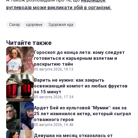
вуглеводів може викликати збій в організмі.
Сахар
здоровье
Здоровая еда
Читайте также
Гороскоп до конца лета: кому следует
готовиться к карьерным взлетам и
раскрытию тайн
05 августа 2026, 18:13
Варить не нужно: как закрыть
освежающий компот из любых фруктов
за 15 минут
05 августа 2026, 17:34
Ардет Бей из культовой "Мумии": как за
25 лет изменился актер, который сыграл
отважного героя
05 августа 2026, 16:48
Девушка на месяц отказалась от