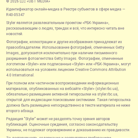
© 2026 LLC «UBT MEDIA»
Идентификатор онлайн-медиа в Реестре субъектов в сфере медиа —
R40-05347
Styler является развлекательным проектом «РБК-Украина»,
рассказывающим о людях, трендах и всё, что интересно читать вне
новостей.
Фотографии, иллюстрации и другие изображения принадлежат их
правообладателям. Использование фотографий, отмеченных Getty
Images, допускается исключительно при наличии письменного
разрешения фотоагентства Getty Images. Фотографии, отмеченные
логотипом «Styler» или подписанные «Styler» или «РБК-Украина», могут
использоваться на условиях лицензии Creative Commons Attribution
4.0 International.
При полном или частичном воспроизведении информационных
материалов, опубликованных на вебсайте «Styler» (styler.rbc.ua),
обязательно размещение активной гиперссылки на styler.rbc.ua,
открытой для индексации поисковыми системами. Такая гиперссылка
должна быть размещена непосредственно в тексте материала не ниже
второго абзаца.
Редакция "Styler" может не разделять точку зрения авторов
публикаций. Оценочные суждения, согласно законодательству
Украины, не подлежат опровержению и доказыванию их правдивости.