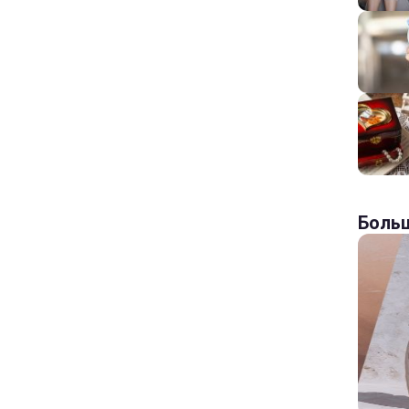
Больш