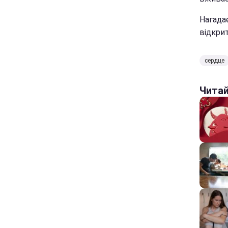
Нагадає
відкрит
сердце
Чита