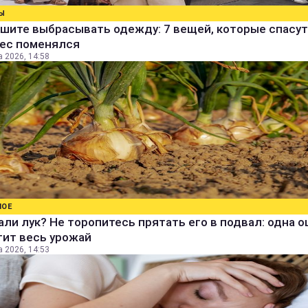
Ы
шите выбрасывать одежду: 7 вещей, которые спасут
вес поменялся
а 2026, 14:58
НОЕ
ли лук? Не торопитесь прятать его в подвал: одна 
тит весь урожай
а 2026, 14:53