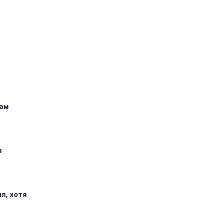
кам
з
л, хотя