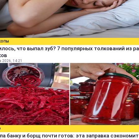
КОПЫ
лось, что выпал зуб? 7 популярных толкований из р
ков
а 2026, 14:21
О
а банку и борщ почти готов: эта заправка сэкономит