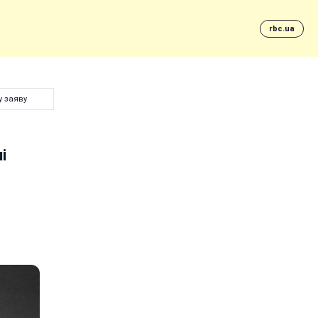
rbc.ua
у заяву
і