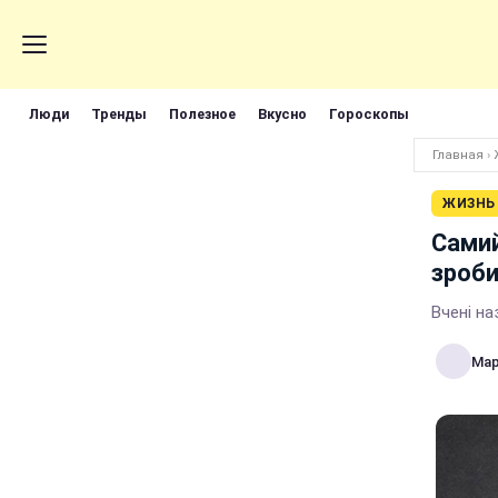
Люди
Тренды
Полезное
Вкусно
Гороскопы
Главная
›
ЖИЗНЬ
Самий
зроби
Вчені н
Мар