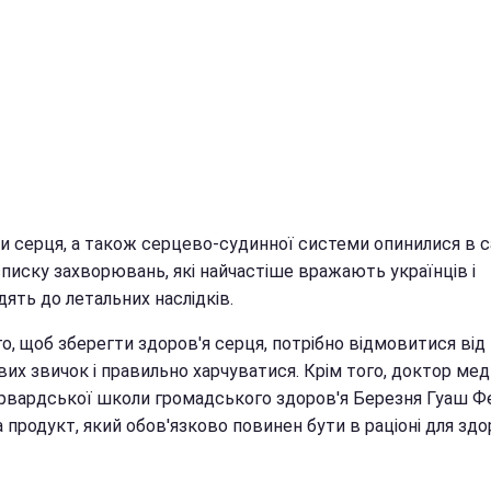
и серця, а також серцево-судинної системи опинилися в 
списку захворювань, які найчастіше вражають українців і
ять до летальних наслідків.
о, щоб зберегти здоров'я серця, потрібно відмовитися від
вих звичок і правильно харчуватися. Крім того, доктор ме
арвардської школи громадського здоров'я Березня Гуаш Ф
 продукт, який обов'язково повинен бути в раціоні для здо