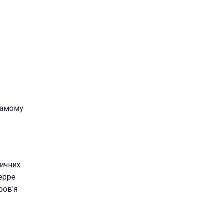
самому
дичних
ерре
ров'я