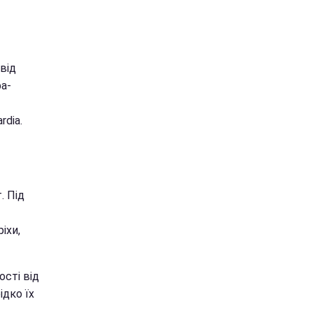
від
а-
rdia.
. Під
іхи,
сті від
ідко їх