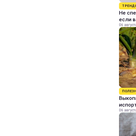
ТРЕНД
Не спе
если 
06 август
ПОЛЕЗ
Выкопа
испор
06 август