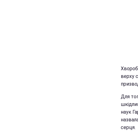
Хвороб
верху 
призвод
Для тог
шкідли
наук Г
назвала
серця.