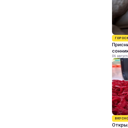
ГОРОС
Присни
сонни
06 август
ВКУСН
Открыл