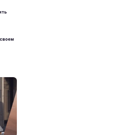
ить
 своем