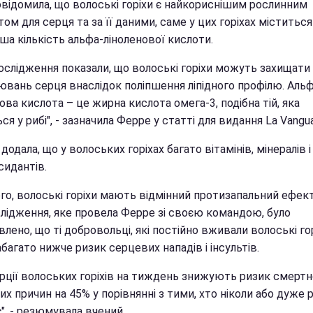
овідомила, що волоські горіхи є найкориснішим рослинним
ом для серця та за її даними, саме у цих горіхах міститься
ша кількість альфа-ліноленової кислоти.
дослідження показали, що волоські горіхи можуть захищати 
ювань серця внаслідок поліпшення ліпідного профілю. Альф
ова кислота – це жирна кислота омега-3, подібна тій, яка
ся у рибі", - зазначила Ферре у статті для видання La Vangua
додала, що у волоських горіхах багато вітамінів, мінералів і
сидантів.
го, волоські горіхи мають відмінний протизапальний ефект
слідження, яке провела Ферре зі своєю командою, було
лено, що ті добровольці, які постійно вживали волоські гор
багато нижче ризик серцевих нападів і інсультів.
рції волоських горіхів на тиждень знижують ризик смертно
х причин на 45% у порівнянні з тими, хто ніколи або дуже р
", - резюмувала вчений.