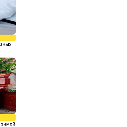
азных
 зимой