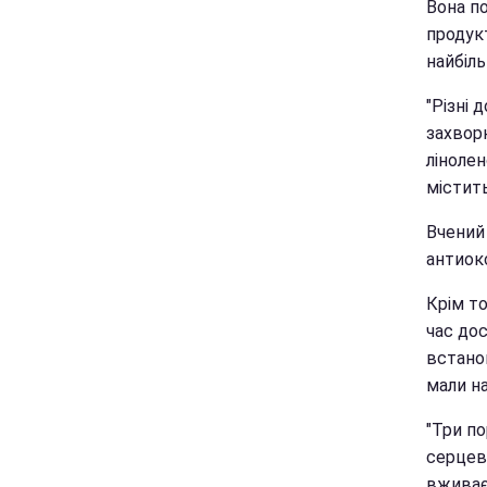
Вона п
продукт
найбіль
"Різні 
захвор
лінолен
містить
Вчений 
антиок
Крім то
час до
встанов
мали на
"Три по
серцеви
вживає