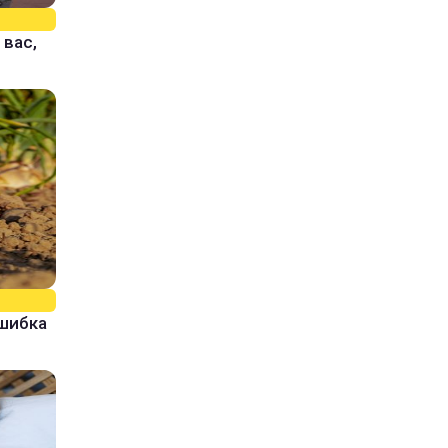
 вас,
ошибка