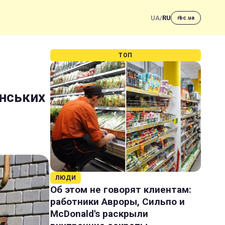
UA
/
RU
rbc.ua
ТОП
їнських
ЛЮДИ
Об этом не говорят клиентам:
работники Авроры, Сильпо и
McDonald's раскрыли