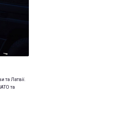
и та Латвії.
НАТО та