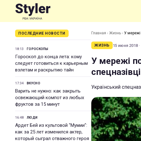
Главная
›
Жизнь
›
У мережі
ПОСЛЕДНИЕ НОВОСТИ
15 июня 2018 ·
ЖИЗНЬ
18:13
ГОРОСКОПЫ
Гороскоп до конца лета: кому
У мережі п
следует готовиться к карьерным
спецназівці
взлетам и раскрытию тайн
17:34
ВКУСНО
Український спецназ
Варить не нужно: как закрыть
освежающий компот из любых
фруктов за 15 минут
16:48
ЛЮДИ
Ардет Бей из культовой "Мумии":
как за 25 лет изменился актер,
который сыграл отважного героя