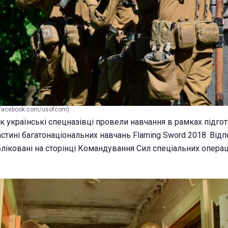
(facebook.com/usofcom)
як українські спецназівці провели навчання в рамках підго
частині багатонаціональних навчань Flaming Sword 2018. Відп
бліковані на сторінці Командування Сил спеціальних операц