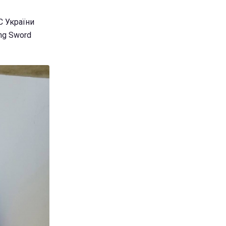
С України
ng Sword