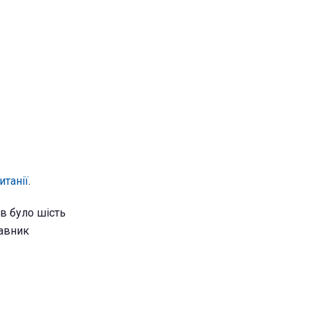
итанії
.
в було шість
тавник