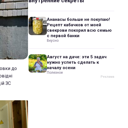
внутренние секреты
Ананасы больше не покупаю!
Рецепт кабачков от моей
свекрови покорил всю семью
с первой банки
Вкусно
Август на даче: эти 5 задач
нужно успеть сделать к
началу осени
товки до
Полезное
овідні
ій ЗС