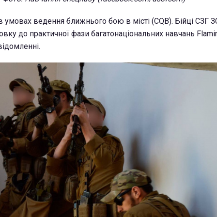
в умовах ведення ближнього бою в місті (CQB). Бійці СЗГ З
вку до практичної фази багатонаціональних навчань Flami
овідомленні.