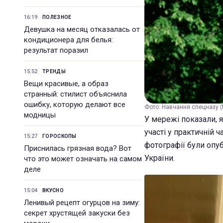
16:19
ПОЛЕЗНОЕ
Девушка на месяц отказалась от
кондиционера для белья:
результат поразил
15:52
ТРЕНДЫ
Вещи красивые, а образ
странный: стилист объяснила
ошибку, которую делают все
Фото: Навчання спецназу 
модницы
У мережі показали, 
участі у практичній 
15:27
ГОРОСКОПЫ
фотографії були опу
Приснилась грязная вода? Вот
України.
что это может означать на самом
деле
15:04
ВКУСНО
Ленивый рецепт огурцов на зиму:
секрет хрустящей закуски без