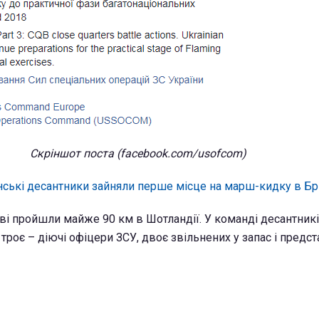
Скріншот поста (facebook.com/usofcom)
нські десантники зайняли перше місце на марш-кидку в Бр
ові пройшли майже 90 км в Шотландії. У команді десантникі
х троє – діючі офіцери ЗСУ, двоє звільнених у запас і предс