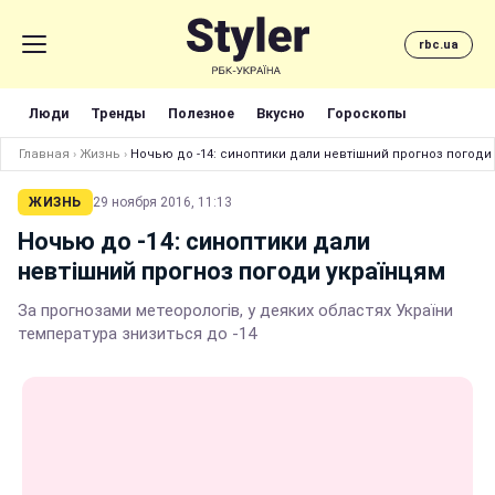
rbc.ua
Люди
Тренды
Полезное
Вкусно
Гороскопы
Главная
›
Жизнь
›
Ночью до -14: синоптики дали невтішний прогноз погоди
ЖИЗНЬ
29 ноября 2016, 11:13
Ночью до -14: синоптики дали
невтішний прогноз погоди українцям
За прогнозами метеорологів, у деяких областях України
температура знизиться до -14