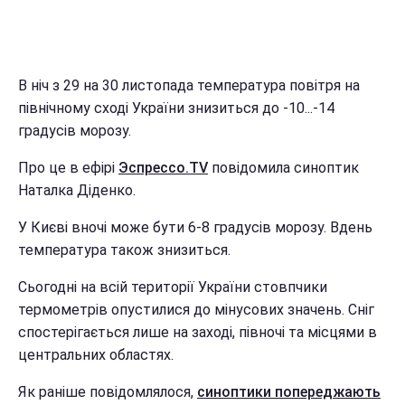
В ніч з 29 на 30 листопада температура повітря на
північному сході України знизиться до -10...-14
градусів морозу.
Про це в ефірі
Эспрессо.TV
повідомила синоптик
Наталка Діденко.
У Києві вночі може бути 6-8 градусів морозу. Вдень
температура також знизиться.
Сьогодні на всій території України стовпчики
термометрів опустилися до мінусових значень. Сніг
спостерігається лише на заході, півночі та місцями в
центральних областях.
Як раніше повідомлялося,
синоптики попереджають