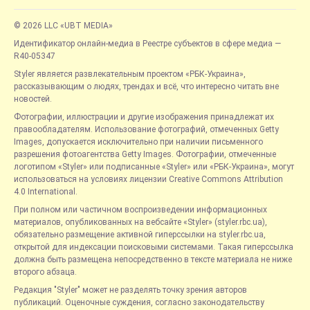
© 2026 LLC «UBT MEDIA»
Идентификатор онлайн-медиа в Реестре субъектов в сфере медиа —
R40-05347
Styler является развлекательным проектом «РБК-Украина»,
рассказывающим о людях, трендах и всё, что интересно читать вне
новостей.
Фотографии, иллюстрации и другие изображения принадлежат их
правообладателям. Использование фотографий, отмеченных Getty
Images, допускается исключительно при наличии письменного
разрешения фотоагентства Getty Images. Фотографии, отмеченные
логотипом «Styler» или подписанные «Styler» или «РБК-Украина», могут
использоваться на условиях лицензии Creative Commons Attribution
4.0 International.
При полном или частичном воспроизведении информационных
материалов, опубликованных на вебсайте «Styler» (styler.rbc.ua),
обязательно размещение активной гиперссылки на styler.rbc.ua,
открытой для индексации поисковыми системами. Такая гиперссылка
должна быть размещена непосредственно в тексте материала не ниже
второго абзаца.
Редакция "Styler" может не разделять точку зрения авторов
публикаций. Оценочные суждения, согласно законодательству