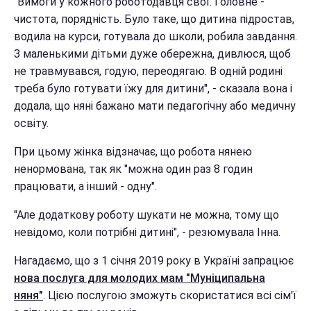
"Вимоги у кожного роботодавця свої. Головне -
чистота, порядність. Було таке, що дитина підростав,
водила на курси, готувала до школи, робила завдання.
З маленькими дітьми дуже обережна, дивлюся, щоб
не травмувався, годую, переодягаю. В одній родині
треба було готувати їжу для дитини", - сказала вона і
додала, що няні бажано мати педагогічну або медичну
освіту.
При цьому жінка відзначає, що робота нянею
ненормована, так як "можна один раз 8 годин
працювати, а інший - одну".
"Але додаткову роботу шукати не можна, тому що
невідомо, коли потрібні дитині", - резюмувала Інна.
Нагадаємо, що з 1 січня 2019 року в Україні запрацює
нова послуга для молодих мам
"Муніципальна
няня"
. Цією послугою зможуть скористатися всі сім'ї