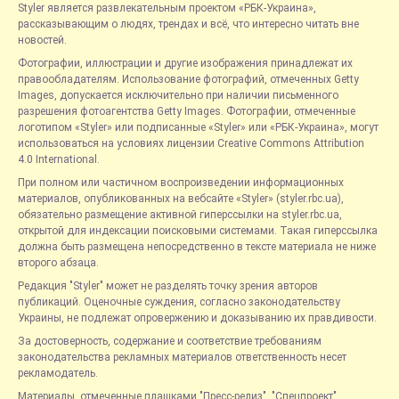
Styler является развлекательным проектом «РБК-Украина»,
рассказывающим о людях, трендах и всё, что интересно читать вне
новостей.
Фотографии, иллюстрации и другие изображения принадлежат их
правообладателям. Использование фотографий, отмеченных Getty
Images, допускается исключительно при наличии письменного
разрешения фотоагентства Getty Images. Фотографии, отмеченные
логотипом «Styler» или подписанные «Styler» или «РБК-Украина», могут
использоваться на условиях лицензии Creative Commons Attribution
4.0 International.
При полном или частичном воспроизведении информационных
материалов, опубликованных на вебсайте «Styler» (styler.rbc.ua),
обязательно размещение активной гиперссылки на styler.rbc.ua,
открытой для индексации поисковыми системами. Такая гиперссылка
должна быть размещена непосредственно в тексте материала не ниже
второго абзаца.
Редакция "Styler" может не разделять точку зрения авторов
публикаций. Оценочные суждения, согласно законодательству
Украины, не подлежат опровержению и доказыванию их правдивости.
За достоверность, содержание и соответствие требованиям
законодательства рекламных материалов ответственность несет
рекламодатель.
Материалы, отмеченные плашками "Пресс-релиз", "Спецпроект",