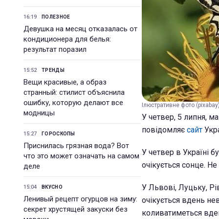
16:19
ПОЛЕЗНОЕ
Девушка на месяц отказалась от
кондиционера для белья:
результат поразил
15:52
ТРЕНДЫ
Вещи красивые, а образ
странный: стилист объяснила
ошибку, которую делают все
Ілюстративне фото (pixabay
модницы
У четвер, 5 липня, м
повідомляє
сайт
Укр
15:27
ГОРОСКОПЫ
Приснилась грязная вода? Вот
У четвер в Україні б
что это может означать на самом
очікується сонце. Не
деле
У Львові, Луцьку, Р
15:04
ВКУСНО
Ленивый рецепт огурцов на зиму:
очікується вдень нев
секрет хрустящей закуски без
коливатиметься вдень