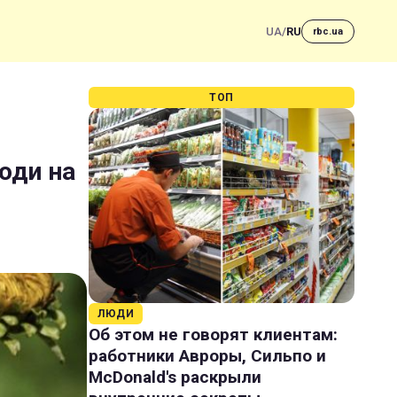
UA
/
RU
rbc.ua
ТОП
годи на
ЛЮДИ
Об этом не говорят клиентам:
работники Авроры, Сильпо и
McDonald's раскрыли