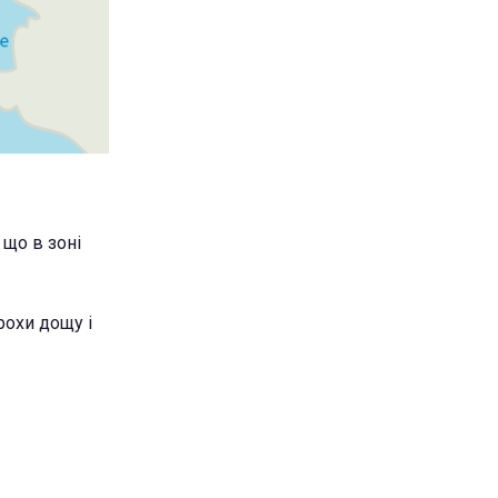
 що в зоні
трохи дощу і