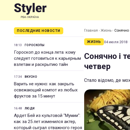
Главная
›
Жизнь
›
Сонячно 
ПОСЛЕДНИЕ НОВОСТИ
04 июля 2018 ·
ЖИЗНЬ
18:13
ГОРОСКОПЫ
Гороскоп до конца лета: кому
Сонячно і т
следует готовиться к карьерным
четвер
взлетам и раскрытию тайн
17:34
ВКУСНО
Стало відомо, де м
Варить не нужно: как закрыть
освежающий компот из любых
фруктов за 15 минут
16:48
ЛЮДИ
Ардет Бей из культовой "Мумии":
как за 25 лет изменился актер,
который сыграл отважного героя