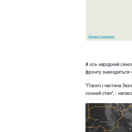
А ось народний синоп
фронту знаходяться ча
"Північ і частина Зах
сонний стан", - напи