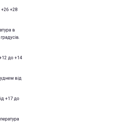
 +26 +28
атура в
градусів.
 +12 до +14
буднем від
ід +17 до
мпература