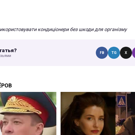
використовувати кондиціонери без шкоди для організму
татья?
FB
TG
X
узьями