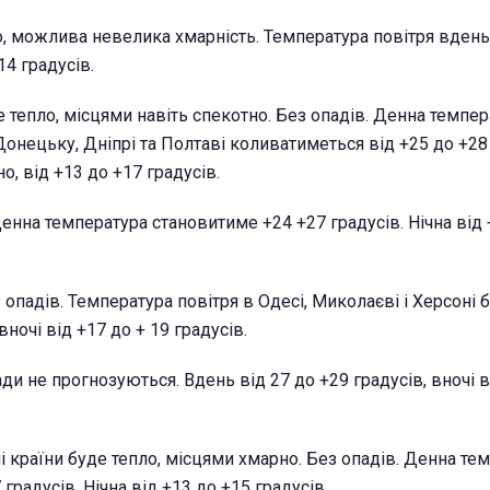
о, можлива невелика хмарність. Температура повітря вдень
14 градусів.
е тепло, місцями навіть спекотно. Без опадів. Денна темпер
Донецьку, Дніпрі та Полтаві коливатиметься від +25 до +28 
о, від +13 до +17 градусів.
Денна температура становитиме +24 +27 градусів. Нічна від
з опадів. Температура повітря в Одесі, Миколаєві і Херсоні 
вночі від +17 до + 19 градусів.
ди не прогнозуються. Вдень від 27 до +29 градусів, вночі в
і країни буде тепло, місцями хмарно. Без опадів. Денна те
градусів. Нічна від +13 до +15 градусів.