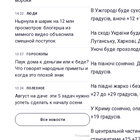
мороки
В Ужгороді буде сух
14:22
ЛЮДИ
градусів, вночі +12 +
Нырнула в шарик на 12 млн
просмотров: блогерша из
На сході України буд
мемного видео объяснила
смешной поступок
Луганську, Харкові, 
Уночі буде прохолодн
13:57
ГОРОСКОПЫ
Паук дома к деньгам или к беде?
На півночі сонячно. 
Что говорят народные приметы и
градусів.
когда это плохой знак
На півдні жарко і бе
13:24
ПОЛЕЗНОЕ
+27 до +29 градусів, 
Август на даче: эти 5 задач нужно
успеть сделать к началу осени
У Криму сонячно, опа
+19 градусів.
Все новости
В центральній частин
становитиме +25 +27 