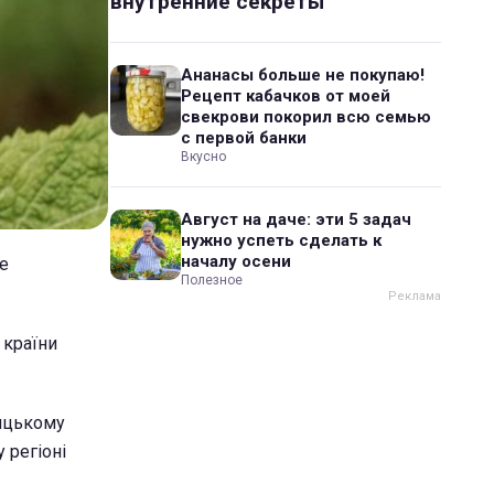
внутренние секреты
Ананасы больше не покупаю!
Рецепт кабачков от моей
свекрови покорил всю семью
с первой банки
Вкусно
Август на даче: эти 5 задач
нужно успеть сделать к
началу осени
це
Полезное
 країни
ницькому
 регіоні