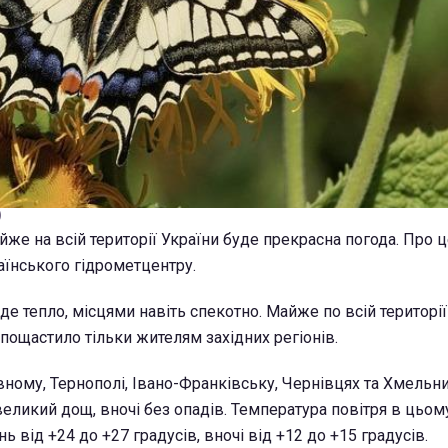
)
айже на всій території України буде прекрасна погода. Про 
аїнського гідрометцентру.
уде тепло, місцями навіть спекотно. Майже по всій території
 пощастило тільки жителям західних регіонів.
івному, Тернополі, Івано-Франківську, Чернівцях та Хмель
еликий дощ, вночі без опадів. Температура повітря в цьому
 від +24 до +27 градусів, вночі від +12 до +15 градусів.