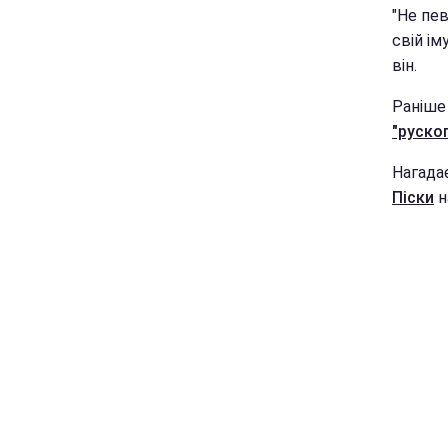
"Не пе
свій ім
він.
Раніше
"руског
Нагада
Піски
н