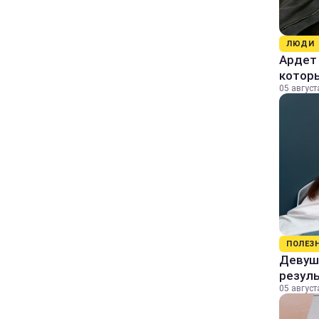
ЛЮДИ
Ардет 
котор
05 август
ПОЛЕЗ
Девушк
резул
05 август