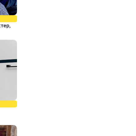
ктер,