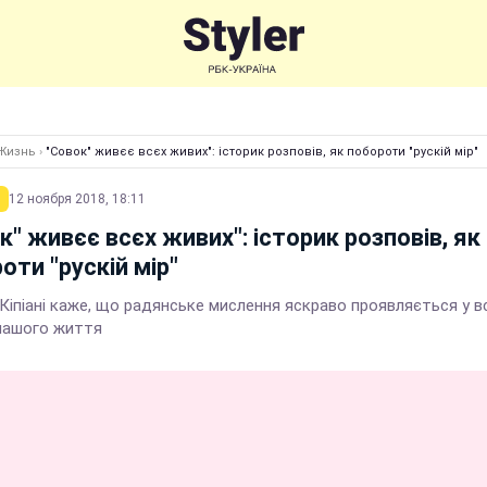
Жизнь
›
"Совок" живєє всєх живих": історик розповів, як побороти "рускій мір"
12 ноября 2018, 18:11
к" живєє всєх живих": історик розповів, як
оти "рускій мір"
Кіпіані каже, що радянське мислення яскраво проявляється у вс
нашого життя