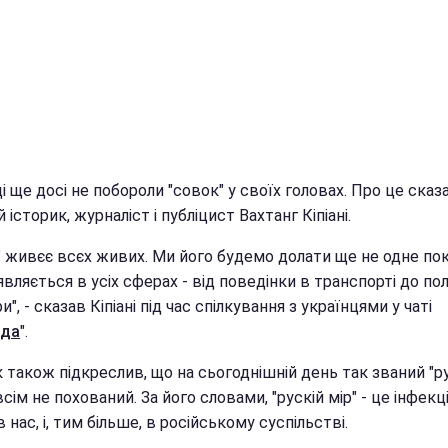
і ще досі не побороли "совок" у своїх головах. Про це сказ
 історик, журналіст і публіцист Вахтанг Кіпіані.
" живєє всєх живих. Ми його будемо долати ще не одне пок
вляється в усіх сферах - від поведінки в транспорті до пол
и", - сказав Кіпіані під час спілкування з українцями у чаті
еда
".
 також підкреслив, що на сьогоднішній день так званий "р
всім не похований. За його словами, "рускій мір" - це інфекці
в нас, і, тим більше, в російському суспільстві.