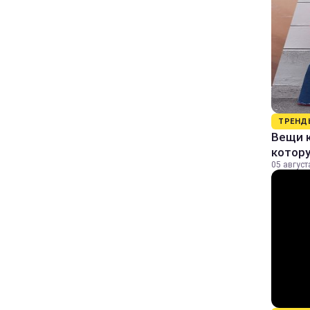
ТРЕНД
Вещи к
котор
05 август