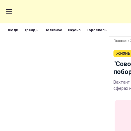
Люди
Тренды
Полезное
Вкусно
Гороскопы
Главная
›
ЖИЗНЬ
"Сово
побор
Вахтанг 
сферах 