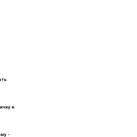
ать
ичку и
му -