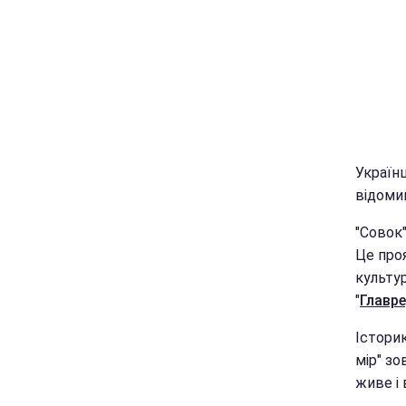
Українц
відомий
"Совок
Це проя
культур
"
Главр
Історик
мір" зо
живе і 