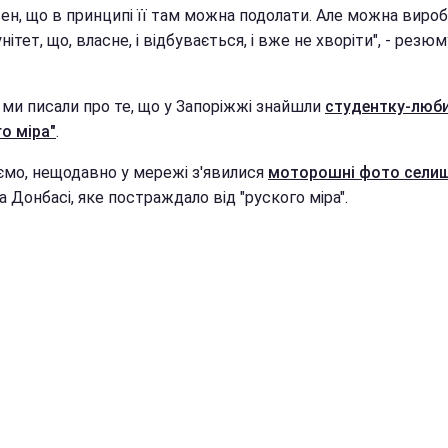
вен, що в принципі її там можна подолати. Але можна виро
унітет, що, власне, і відбувається, і вже не хворіти", - резю
 ми писали про те, що у Запоріжжі знайшли
студентку-люб
о міра"
.
ємо, нещодавно у мережі з'явилися
моторошні фото сели
а Донбасі, яке постраждало від "руского міра".