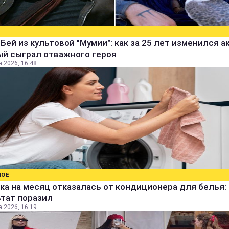
Бей из культовой "Мумии": как за 25 лет изменился а
ый сыграл отважного героя
а 2026, 16:48
НОЕ
а на месяц отказалась от кондиционера для белья:
ьтат поразил
а 2026, 16:19