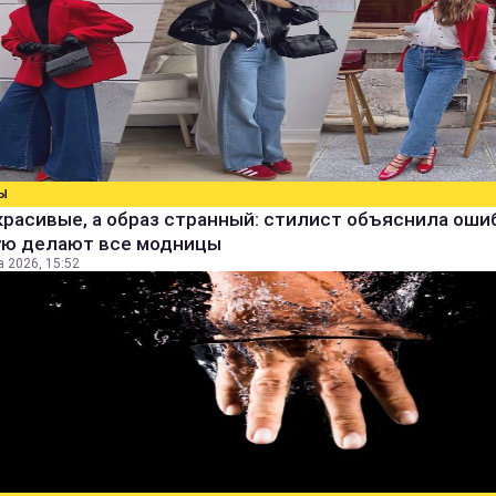
Ы
расивые, а образ странный: стилист объяснила ошиб
ую делают все модницы
а 2026, 15:52