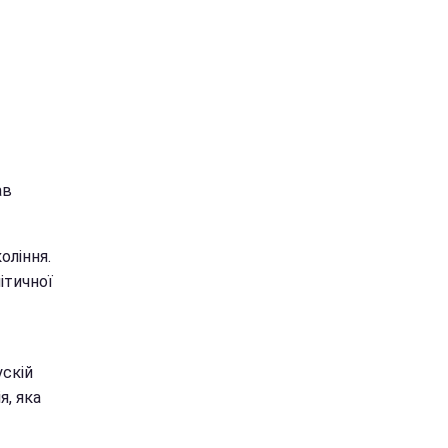
ав
оління.
ітичної
ускій
я, яка