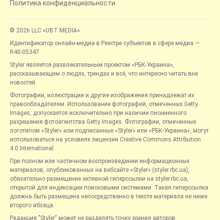
Политика конфиденциальности
© 2026 LLC «UBT MEDIA»
Идентификатор онлайн-медиа в Реестре субъектов в сфере медиа —
R40-05347
Styler является развлекательным проектом «РБК-Украина»,
рассказывающим о людях, трендах и всё, что интересно читать вне
новостей.
Фотографии, иллюстрации и другие изображения принадлежат их
правообладателям. Использование фотографий, отмеченных Getty
Images, допускается исключительно при наличии письменного
разрешения фотоагентства Getty Images. Фотографии, отмеченные
логотипом «Styler» или подписанные «Styler» или «РБК-Украина», могут
использоваться на условиях лицензии Creative Commons Attribution
4.0 International.
При полном или частичном воспроизведении информационных
материалов, опубликованных на вебсайте «Styler» (styler.rbc.ua),
обязательно размещение активной гиперссылки на styler.rbc.ua,
открытой для индексации поисковыми системами. Такая гиперссылка
должна быть размещена непосредственно в тексте материала не ниже
второго абзаца.
Редакция "Styler" может не разделять точку зрения авторов