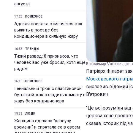
августа
17:25
ПОЛЕЗНОЕ
Адская поездка отменяется: как
выжить в поезде без
кондиционера в сильную жару
16:55
ТРЕНДЫ
Тихий развод: 8 признаков, что
человек вас уже бросил, хотя еще
Володимир В'ятрович (фото
рядом
Патріарх Філарет за
Московського патріа
16:19
ПОЛЕЗНОЕ
висловив відомий іст
Гениальный трюк с пластиковой
В'ятрович.
бутылкой: как охладить комнату в
жару без кондиционера
"Це всі розуміли від
15:33
ЛЮДИ
церква хоче продовжу
Женщина сделала "капсулу
сказав історик під ча
времени" и спрятала ее в своем