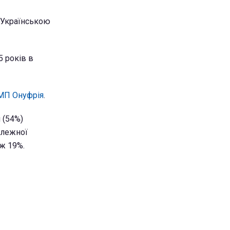
є Українською
 років в
МП Онуфрія
.
 (54%)
илежної
ж 19%.