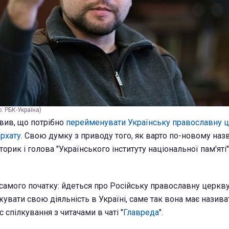
: РБК-Україна)
явив, що потрібно
перейменувати Українську православну 
рхату
. Свою думку з приводу того, як варто по-новому на
орик і голова "Українського інституту національної пам'ят
 самого початку: йдеться про Російську православну церкв
вати свою діяльність в Україні, саме так вона має називат
с спілкування з читачами в чаті "
Главреда
".