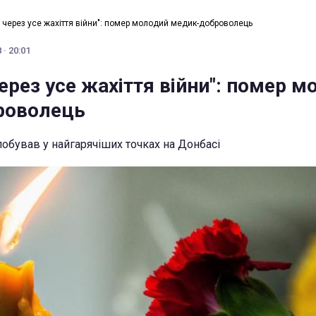
 через усе жахіття війни": помер молодий медик-доброволець
· 20:01
ерез усе жахіття війни": помер м
роволець
обував у найгарячіших точках на Донбасі