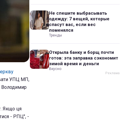
Не спешите выбрасывать
одежду: 7 вещей, которые
спасут вас, если вес
поменялся
Тренды
Открыла банку и борщ почти
готов: эта заправка сэкономит
зимой время и деньги
Вкусно
церкву
звати УПЦ МП,
і" Володимир
у. Якщо ця
ися - РПЦ", -