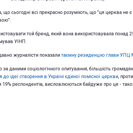
в, що сьогодні всі прекрасно розуміють, що "ця церква не 
вою".
стовувати той бренд, який вона використовувала понад 25
юмував УІНП.
давно журналісти показали
таємну резиденцію глави УПЦ 
о за даними соціологічного опитування, більшість громадян
 до ідеї створення в Україні єдиної помісної церкви
, прот
 19% респондентів, висловлюються байдуже про це - тако