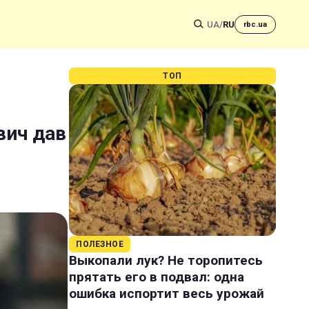
UA
/
RU
rbc.ua
ТОП
вич дав
ПОЛЕЗНОЕ
Выкопали лук? Не торопитесь
прятать его в подвал: одна
ошибка испортит весь урожай