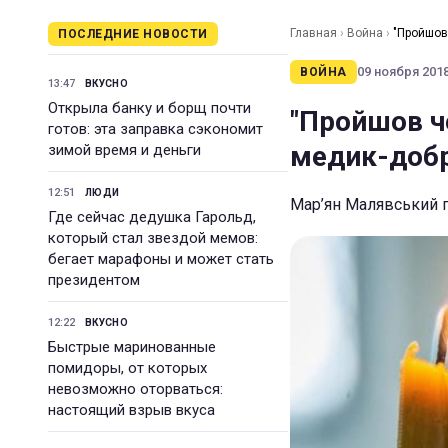
Главная
›
Война
›
"Пройшов
ПОСЛЕДНИЕ НОВОСТИ
09 ноября 2018 
ВОЙНА
13:47
ВКУСНО
Открыла банку и борщ почти
"Пройшов ч
готов: эта заправка сэкономит
медик-доб
зимой время и деньги
12:51
ЛЮДИ
Мар’ян Малявський п
Где сейчас дедушка Гарольд,
который стал звездой мемов:
бегает марафоны и может стать
президентом
12:22
ВКУСНО
Быстрые маринованные
помидоры, от которых
невозможно оторваться:
настоящий взрыв вкуса