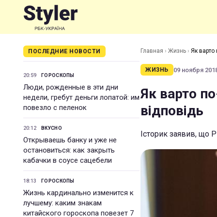
Главная
›
Жизнь
›
Як варто
ПОСЛЕДНИЕ НОВОСТИ
09 ноября 2018
ЖИЗНЬ
20:59
ГОРОСКОПЫ
Люди, рожденные в эти дни
Як варто п
недели, гребут деньги лопатой: им
відповідь
повезло с пеленок
20:12
ВКУСНО
Історик заявив, що 
Открываешь банку и уже не
остановиться: как закрыть
кабачки в соусе сацебели
18:13
ГОРОСКОПЫ
Жизнь кардинально изменится к
лучшему: каким знакам
китайского гороскопа повезет 7