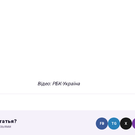
Відео: РБК-Україна
татья?
FB
TG
X
узьями