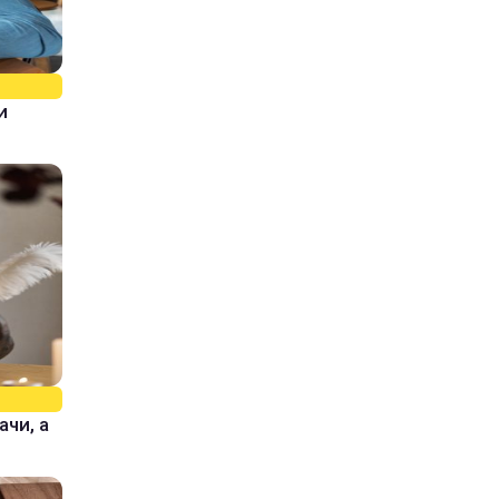
и
ачи, а