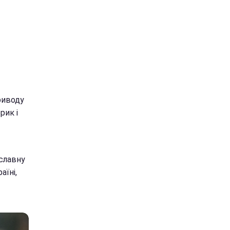
риводу
рик і
ославну
аїні,