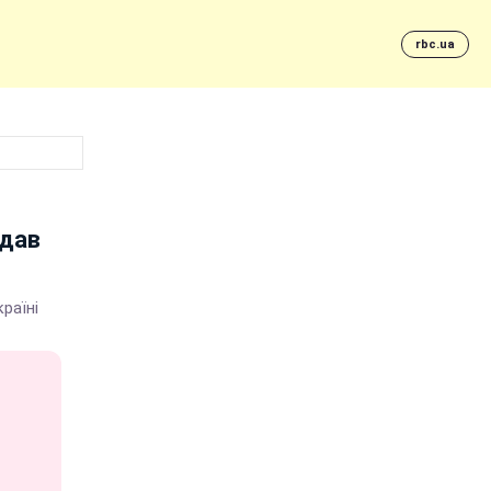
rbc.ua
 дав
раїні