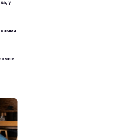
ка, у
абовыми
 самые