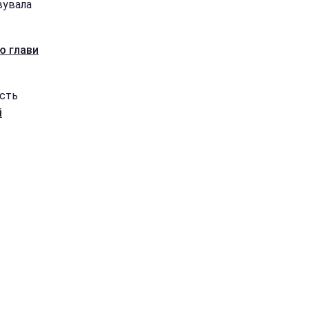
вувала
ю глави
ість
і