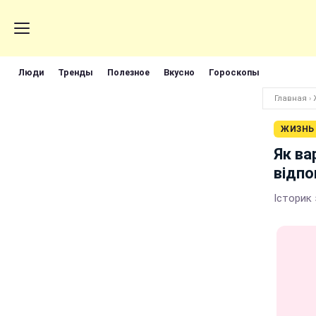
Люди
Тренды
Полезное
Вкусно
Гороскопы
Главная
›
ЖИЗНЬ
Як ва
відпо
Історик