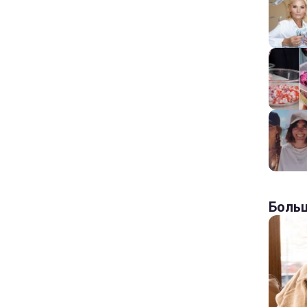
Больш