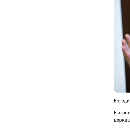
Володи
В'ятров
церква