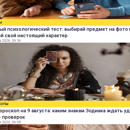
Ы
й психологический тест: выбирай предмет на фото 
й свой настоящий характер
а 2026, 08:36
КОПЫ
ороскоп на 9 августа: каким знакам Зодиака ждать уд
- проверок
а 2026, 06:08