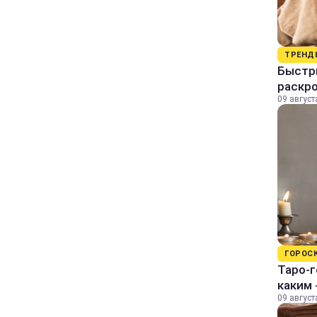
ТРЕНД
Быстры
раскро
09 август
ГОРОС
Таро-г
каким 
09 август