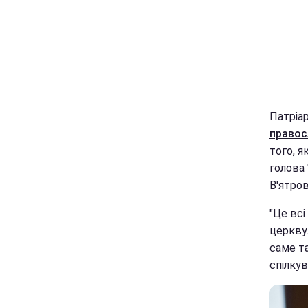
Патріа
правос
того, 
голова 
В'ятров
"Це всі
церкву
саме та
спілкув