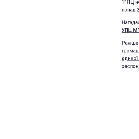
"РПЦ н
понад 2
Нагада
УПЦ МП
Раніше 
громад
єдиної
респон