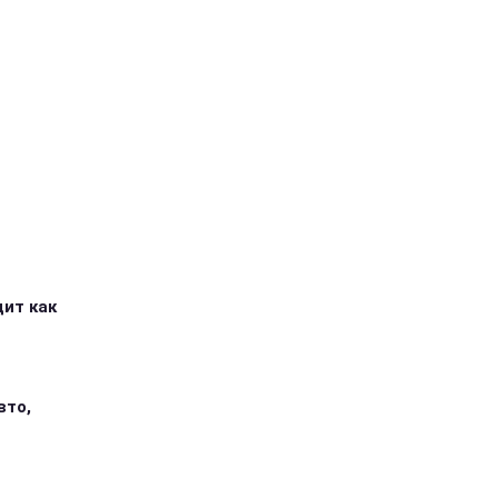
дит как
вто,