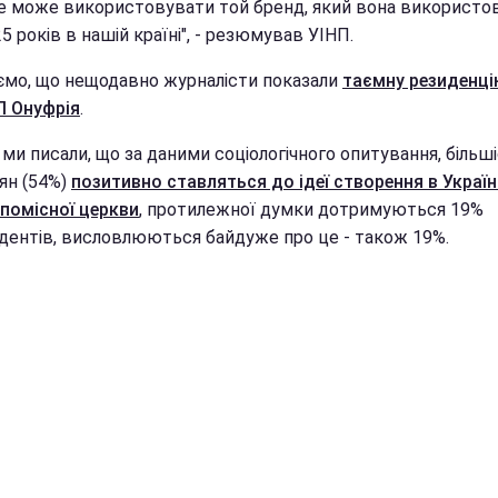
е може використовувати той бренд, який вона використо
5 років в нашій країні", - резюмував УІНП.
ємо, що нещодавно журналісти показали
таємну резиденці
 Онуфрія
.
ми писали, що за даними соціологічного опитування, більш
ян (54%)
позитивно ставляться до ідеї створення в Україн
 помісної церкви
, протилежної думки дотримуються 19%
дентів, висловлюються байдуже про це - також 19%.