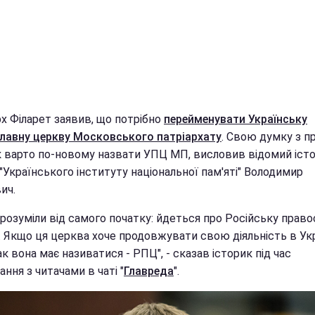
рх Філарет заявив, що потрібно
перейменувати Українську
лавну церкву Московського патріархату
. Свою думку з п
як варто по-новому назвати УПЦ МП, висловив відомий істо
"Українського інституту національної пам'яті" Володимир
ич.
 розуміли від самого початку: йдеться про Російську прав
. Якщо ця церква хоче продовжувати свою діяльність в Укр
к вона має називатися - РПЦ", - сказав історик під час
ання з читачами в чаті "
Главреда
".