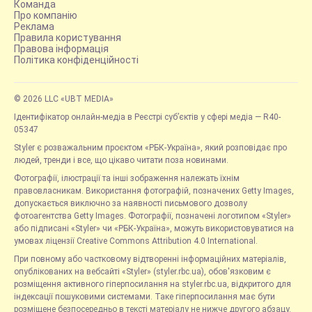
Команда
Про компанію
Реклама
Правила користування
Правова інформація
Політика конфіденційності
© 2026 LLC «UBT MEDIA»
Ідентифікатор онлайн-медіа в Реєстрі суб’єктів у сфері медіа — R40-
05347
Styler є розважальним проєктом «РБК-Україна», який розповідає про
людей, тренди і все, що цікаво читати поза новинами.
Фотографії, ілюстрації та інші зображення належать їхнім
правовласникам. Використання фотографій, позначених Getty Images,
допускається виключно за наявності письмового дозволу
фотоагентства Getty Images. Фотографії, позначені логотипом «Styler»
або підписані «Styler» чи «РБК-Україна», можуть використовуватися на
умовах ліцензії Creative Commons Attribution 4.0 International.
При повному або частковому відтворенні інформаційних матеріалів,
опублікованих на вебсайті «Styler» (styler.rbc.ua), обов'язковим є
розміщення активного гіперпосилання на styler.rbc.ua, відкритого для
індексації пошуковими системами. Таке гіперпосилання має бути
розміщене безпосередньо в тексті матеріалу не нижче другого абзацу.