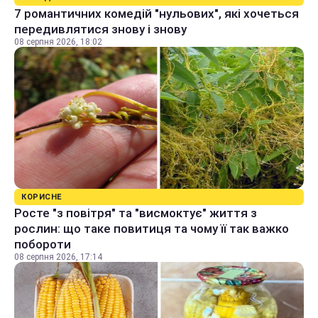
7 романтичних комедій "нульових", які хочеться
передивлятися знову і знову
08 серпня 2026, 18:02
КОРИСНЕ
Росте "з повітря" та "висмоктує" життя з
рослин: що таке повитиця та чому її так важко
побороти
08 серпня 2026, 17:14