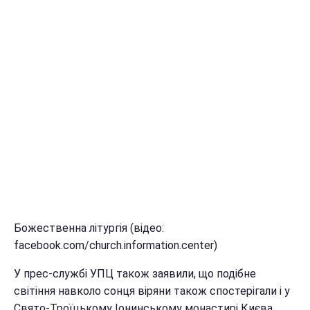
Божественна літургія (відео:
facebook.com/church.information.center)
У прес-службі УПЦ також заявили, що подібне
світіння навколо сонця віряни також спостерігали і у
Свято-Троїцькому Іонинському монастирі Києва.