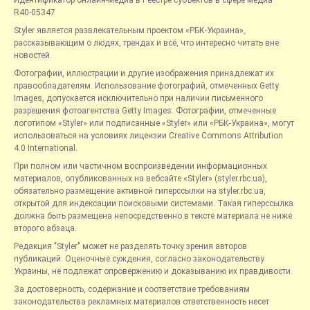
R40-05347
Styler является развлекательным проектом «РБК-Украина»,
рассказывающим о людях, трендах и всё, что интересно читать вне
новостей.
Фотографии, иллюстрации и другие изображения принадлежат их
правообладателям. Использование фотографий, отмеченных Getty
Images, допускается исключительно при наличии письменного
разрешения фотоагентства Getty Images. Фотографии, отмеченные
логотипом «Styler» или подписанные «Styler» или «РБК-Украина», могут
использоваться на условиях лицензии Creative Commons Attribution
4.0 International.
При полном или частичном воспроизведении информационных
материалов, опубликованных на вебсайте «Styler» (styler.rbc.ua),
обязательно размещение активной гиперссылки на styler.rbc.ua,
открытой для индексации поисковыми системами. Такая гиперссылка
должна быть размещена непосредственно в тексте материала не ниже
второго абзаца.
Редакция "Styler" может не разделять точку зрения авторов
публикаций. Оценочные суждения, согласно законодательству
Украины, не подлежат опровержению и доказыванию их правдивости.
За достоверность, содержание и соответствие требованиям
законодательства рекламных материалов ответственность несет