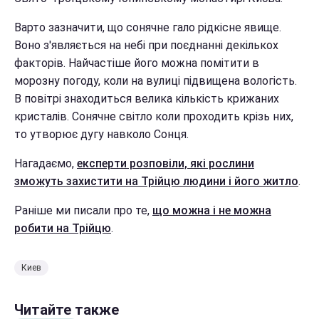
Варто зазначити, що сонячне гало рідкісне явище.
Воно з'являється на небі при поєднанні декількох
факторів. Найчастіше його можна помітити в
морозну погоду, коли на вулиці підвищена вологість.
В повітрі знаходиться велика кількість крижаних
кристалів. Сонячне світло коли проходить крізь них,
то утворює дугу навколо Сонця.
Нагадаємо,
експерти розповіли, які рослини
зможуть захистити на Трійцю людини і його житло
.
Раніше ми писали про те,
що можна і не можна
робити на Трійцю
.
Киев
Читайте также