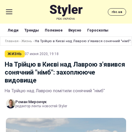
rbc.ua
Люди
Тренды
Полезное
Вкусно
Гороскопы
Главная
›
Жизнь
›
На Трійцю в Києві над Лаврою з'явився сонячний "німб
ЖИЗНЬ
07 июня 2020, 19:18
На Трійцю в Києві над Лаврою з'явився
сонячний "німб": захоплююче
видовище
На Трійцю над Лаврою помітили сонячний "німб"
Роман Мирончук
редактор ленты новостей Styler