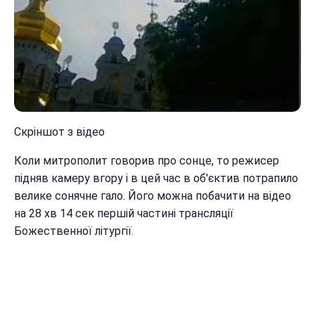
Скріншот з відео
Коли митрополит говорив про сонце, то режисер
підняв камеру вгору і в цей час в об'єктив потрапило
велике сонячне гало. Його можна побачити на відео
на 28 хв 14 сек першій частині трансляції
Божественної літургії.