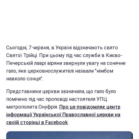
Сьогодні, 7 червня, в Україні відзначають свято
Святої Трійці. При цьому під час служби в Києво-
Печерській лаврі віряни звернули увагу на сонячне
гало, яке церковнослужителі назвали "німбом
навколо сонця".
Представники церкви зазначили, що гало було
помічено під час проповіді настоятеля УПЦ
митрополита Онуфрія.
Про це повідомляє центр
інформації Української Православної церкви на
своїй сторінці в Facebook
.