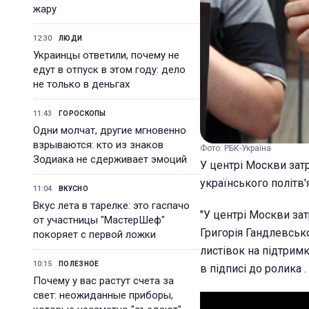
жару
12:30
ЛЮДИ
Украинцы ответили, почему не
едут в отпуск в этом году: дело
не только в деньгах
11:43
ГОРОСКОПЫ
Одни молчат, другие мгновенно
взрываются: кто из знаков
Фото: РБК-Україна
Зодиака не сдерживает эмоций
У центрі Москви затр
українського політв'
11:04
ВКУСНО
Вкус лета в тарелке: это гаспачо
"У центрі Москви зат
от участницы "МастерШеф"
Григорія Гандлевсько
покоряет с первой ложки
листівок на підтримк
10:15
ПОЛЕЗНОЕ
в підписі до ролика .
Почему у вас растут счета за
свет: неожиданные приборы,