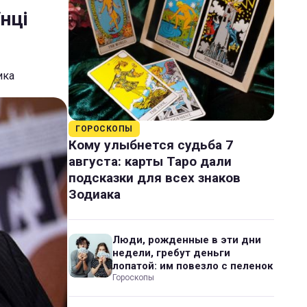
їнці
ика
ГОРОСКОПЫ
Кому улыбнется судьба 7
августа: карты Таро дали
подсказки для всех знаков
Зодиака
Люди, рожденные в эти дни
недели, гребут деньги
лопатой: им повезло с пеленок
Гороскопы