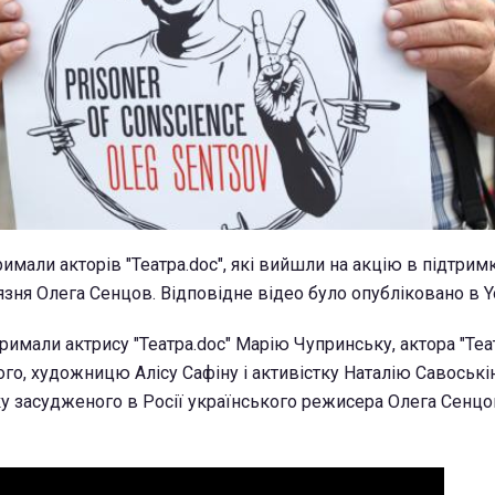
имали акторів "Teaтра.doc", які вийшли на акцію в підтрим
язня Олега Сенцов. Відповідне відео було опубліковано в Y
римали актрису "Teaтра.doc" Марію Чупринську, актора "Tea
го, художницю Алісу Сафіну і активістку Наталію Савоські
у засудженого в Росії українського режисера Олега Сенцов