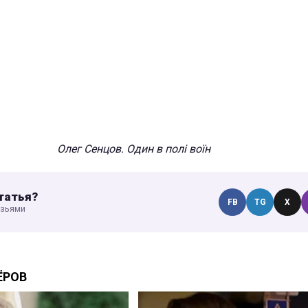
Олег Сенцов. Один в полі воїн
татья?
FB
TG
X
узьями