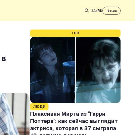
UA
/
RU
rbc.ua
ТОП
 в
ЛЮДИ
Плаксивая Мирта из "Гарри
Поттера": как сейчас выглядит
актриса, которая в 37 сыграла