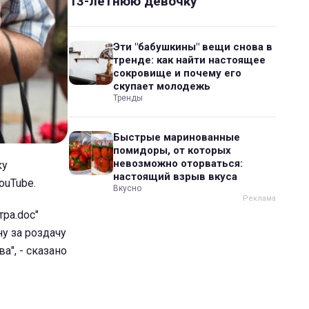
13-летнюю девочку
Эти "бабушкины" вещи снова в
тренде: как найти настоящее
сокровище и почему его
скупает молодежь
Тренды
Быстрые маринованные
помидоры, от которых
невозможно оторваться:
ку
настоящий взрыв вкуса
ouTube.
Вкусно
тра.doc"
ну за роздачу
а", - сказано