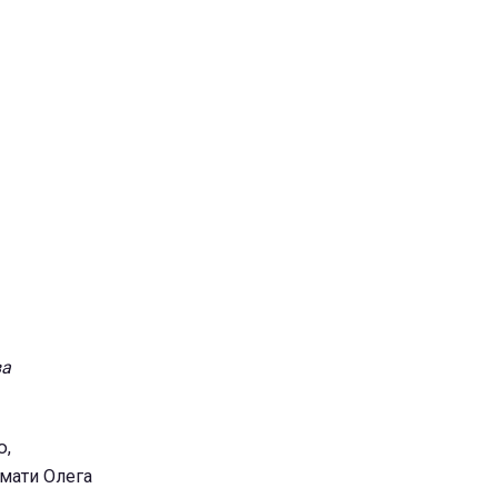
ва
ю,
имати Олега