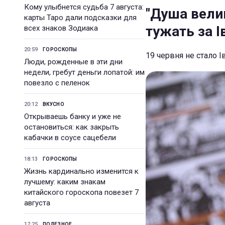
Кому улыбнется судьба 7 августа:
"Душа велик
карты Таро дали подсказки для
тужать за 
всех знаков Зодиака
20:59
ГОРОСКОПЫ
19 червня не стало І
Люди, рожденные в эти дни
недели, гребут деньги лопатой: им
повезло с пеленок
20:12
ВКУСНО
Открываешь банку и уже не
остановиться: как закрыть
кабачки в соусе сацебели
18:13
ГОРОСКОПЫ
Жизнь кардинально изменится к
лучшему: каким знакам
китайского гороскопа повезет 7
августа
17:25
ПОЛЕЗНОЕ