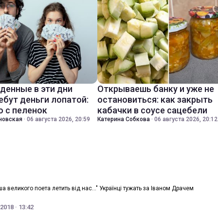
денные в эти дни
Открываешь банку и уже не
ебут деньги лопатой:
остановиться: как закрыть
о с пеленок
кабачки в соусе сацебели
новская
·
06 августа 2026, 20:59
Катерина Собкова
·
06 августа 2026, 20:12
ша великого поета летить від нас..." Українці тужать за Іваном Драчем
2018 · 13:42