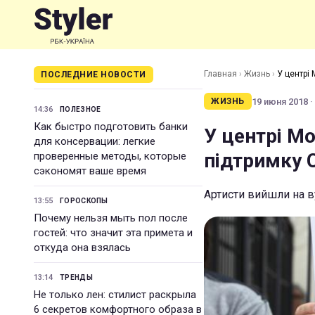
Главная
›
Жизнь
›
У центрі 
ПОСЛЕДНИЕ НОВОСТИ
19 июня 2018 ·
ЖИЗНЬ
14:36
ПОЛЕЗНОЕ
Как быстро подготовить банки
У центрі Мо
для консервации: легкие
підтримку С
проверенные методы, которые
сэкономят ваше время
Артисти вийшли на в
13:55
ГОРОСКОПЫ
Почему нельзя мыть пол после
гостей: что значит эта примета и
откуда она взялась
13:14
ТРЕНДЫ
Не только лен: стилист раскрыла
6 секретов комфортного образа в