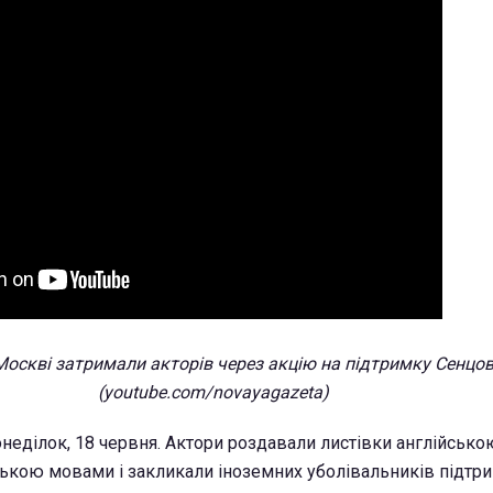
 Москві затримали акторів через акцію на підтримку Сенцо
(youtube.com/novayagazeta)
неділок, 18 червня. Актори роздавали листівки англійсько
ською мовами і закликали іноземних уболівальників підтр