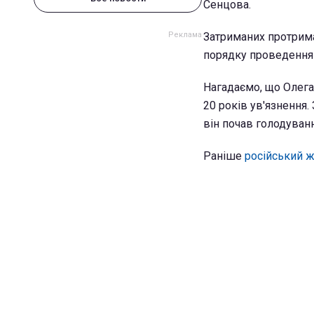
Сенцова.
Затриманих протрима
порядку проведення а
Нагадаємо, що Олега
20 років ув'язнення. 
він почав голодуванн
Раніше
російський ж