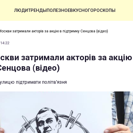
ЛЮДИ
ТРЕНДЫ
ПОЛЕЗНОЕ
ВКУСНО
ГОРОСКОПЫ
Москви затримали акторів за акцію в підтримку Сенцова (відео)
 14:22
скви затримали акторів за акцію
енцова (відео)
улицю підтримати політв'язня