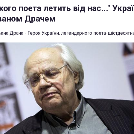
ого поета летить від нас..." Укра
Іваном Драчем
вана Драча - Героя України, легендарного поета-шістдесятн