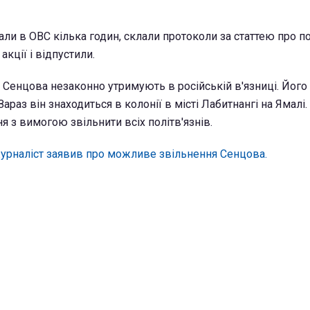
ли в ОВС кілька годин, склали протоколи за статтею про 
кції і відпустили.
 Сенцова незаконно утримують в російській в'язниці. Його
Зараз він знаходиться в колонії в місті Лабитнангі на Ямалі.
я з вимогою звільнити всіх політв'язнів.
урналіст заявив про можливе звільнення Сенцова.