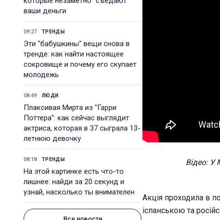
которые незаметно "съедают"
ваши деньги
09:27
ТРЕНДЫ
Эти "бабушкины" вещи снова в
тренде: как найти настоящее
сокровище и почему его скупает
молодежь
08:49
ЛЮДИ
Плаксивая Мирта из "Гарри
Поттера": как сейчас выглядит
актриса, которая в 37 сыграла 13-
летнюю девочку
08:18
ТРЕНДЫ
Відео: У
На этой картинке есть что-то
лишнее: найди за 20 секунд и
узнай, насколько ты внимателен
Акція проходила в по
іспанською та росій
Все новости