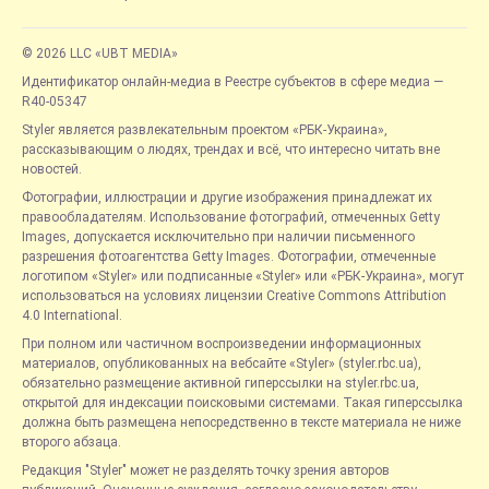
© 2026 LLC «UBT MEDIA»
Идентификатор онлайн-медиа в Реестре субъектов в сфере медиа —
R40-05347
Styler является развлекательным проектом «РБК-Украина»,
рассказывающим о людях, трендах и всё, что интересно читать вне
новостей.
Фотографии, иллюстрации и другие изображения принадлежат их
правообладателям. Использование фотографий, отмеченных Getty
Images, допускается исключительно при наличии письменного
разрешения фотоагентства Getty Images. Фотографии, отмеченные
логотипом «Styler» или подписанные «Styler» или «РБК-Украина», могут
использоваться на условиях лицензии Creative Commons Attribution
4.0 International.
При полном или частичном воспроизведении информационных
материалов, опубликованных на вебсайте «Styler» (styler.rbc.ua),
обязательно размещение активной гиперссылки на styler.rbc.ua,
открытой для индексации поисковыми системами. Такая гиперссылка
должна быть размещена непосредственно в тексте материала не ниже
второго абзаца.
Редакция "Styler" может не разделять точку зрения авторов