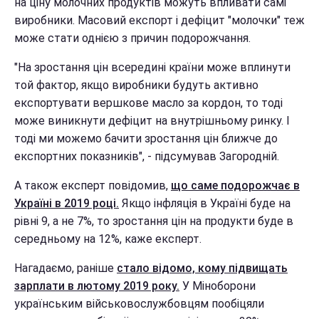
на ціну молочних продуктів можуть впливати самі
виробники. Масовий експорт і дефіцит "молочки" теж
може стати однією з причин подорожчання.
"На зростання цін всередині країни може вплинути
той фактор, якщо виробники будуть активно
експортувати вершкове масло за кордон, то тоді
може виникнути дефіцит на внутрішньому ринку. І
тоді ми можемо бачити зростання цін ближче до
експортних показників", - підсумував Загородній.
А також експерт повідомив,
що саме подорожчає в
Україні в 2019 році.
Якщо інфляція в Україні буде на
рівні 9, а не 7%, то зростання цін на продукти буде в
середньому на 12%, каже експерт.
Нагадаємо, раніше
стало відомо, кому підвищать
зарплати в лютому 2019 року.
У Міноборони
українським військовослужбовцям пообіцяли