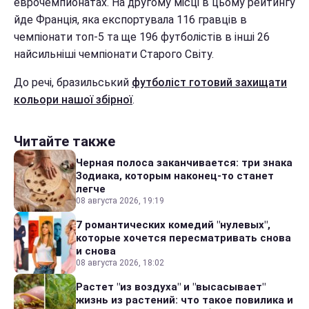
еврочемпионатах. На другому місці в цьому рейтингу
йде Франція, яка експортувала 116 гравців в
чемпіонати топ-5 та ще 196 футболістів в інші 26
найсильніші чемпіонати Старого Світу.
До речі, бразильський
футболіст готовий захищати
кольори нашої збірної
.
Читайте также
Черная полоса заканчивается: три знака
Зодиака, которым наконец-то станет
легче
08 августа 2026, 19:19
7 романтических комедий "нулевых",
которые хочется пересматривать снова
и снова
08 августа 2026, 18:02
Растет "из воздуха" и "высасывает"
жизнь из растений: что такое повилика и