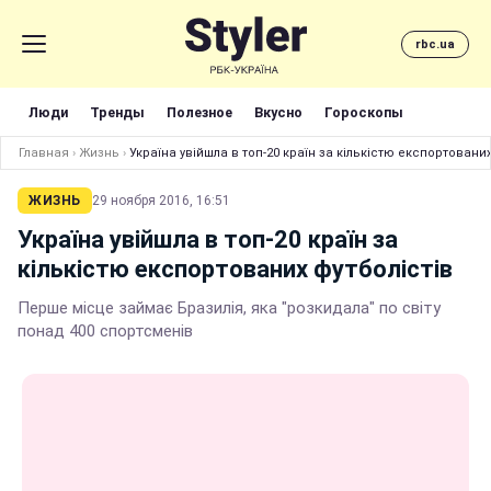
rbc.ua
Люди
Тренды
Полезное
Вкусно
Гороскопы
Главная
›
Жизнь
›
Україна увійшла в топ-20 країн за кількістю експортованих
ЖИЗНЬ
29 ноября 2016, 16:51
Україна увійшла в топ-20 країн за
кількістю експортованих футболістів
Перше місце займає Бразилія, яка "розкидала" по світу
понад 400 спортсменів