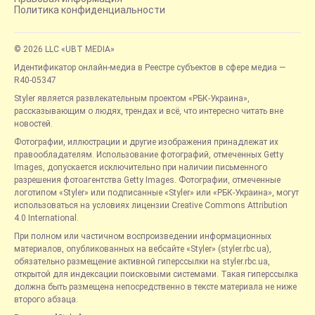
Политика конфиденциальности
© 2026 LLC «UBT MEDIA»
Идентификатор онлайн-медиа в Реестре субъектов в сфере медиа —
R40-05347
Styler является развлекательным проектом «РБК-Украина»,
рассказывающим о людях, трендах и всё, что интересно читать вне
новостей.
Фотографии, иллюстрации и другие изображения принадлежат их
правообладателям. Использование фотографий, отмеченных Getty
Images, допускается исключительно при наличии письменного
разрешения фотоагентства Getty Images. Фотографии, отмеченные
логотипом «Styler» или подписанные «Styler» или «РБК-Украина», могут
использоваться на условиях лицензии Creative Commons Attribution
4.0 International.
При полном или частичном воспроизведении информационных
материалов, опубликованных на вебсайте «Styler» (styler.rbc.ua),
обязательно размещение активной гиперссылки на styler.rbc.ua,
открытой для индексации поисковыми системами. Такая гиперссылка
должна быть размещена непосредственно в тексте материала не ниже
второго абзаца.