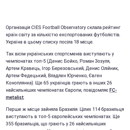
Організація CIES Football Observatory склала рейтинг
країн світу за кількістю експортованих футболістів.
Україна в цьому списку посіла 18 місце.
Так вісім українських спортсменів виступають у
чемпіонатах топ-5 (Денис Бойко, Роман Зозуля,
Артем Кравець, Ігор Березовський, Денис Олійник,
Артем Федецький, Владлен Юрченко, Євген
Коноплянка). Ще 65 українців грають в інших 26
найсильніших чемпіонатах Європи, повідомляє
FC-
metalist
.
Перше ж місце зайняла Бразилія. Цілих 114 бразильця
виступають в топ-5 європейських чемпіонатах. Ще
355 бразильців, що грають у 26 найсильніших